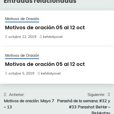
Entradas relacionadas
Motivos de Oración
Motivos de oración 05 al 12 oct
octubre 12, 2019
kehilatyovel
Motivos de Oración
Motivos de oración 05 al 12 oct
octubre 5, 2019
kehilatyovel
Navegación
Anterior:
Siguiente:
Motivos de oración: Mayo 7
Parashá de la semana: #32 y
de
– 13
#33 Parashot BeHar –
entradas
BeJukotay