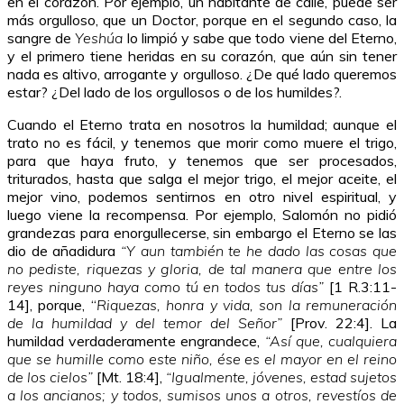
en el corazón. Por ejemplo, un habitante de calle, puede ser
más orgulloso, que un Doctor, porque en el segundo caso, la
sangre de
Yeshúa
lo limpió y sabe que todo viene del Eterno,
y el primero tiene heridas en su corazón, que aún sin tener
nada es altivo, arrogante y orgulloso. ¿De qué lado queremos
estar? ¿Del lado de los orgullosos o de los humildes?.
Cuando el Eterno trata en nosotros la humildad; aunque el
trato no es fácil, y tenemos que morir como muere el trigo,
para que haya fruto, y tenemos que ser procesados,
triturados, hasta que salga el mejor trigo, el mejor aceite, el
mejor vino, podemos sentirnos en otro nivel espiritual, y
luego viene la recompensa. Por ejemplo, Salomón no pidió
grandezas para enorgullecerse, sin embargo el Eterno se las
dio de añadidura
“Y aun también te he dado las cosas que
no pediste, riquezas y gloria, de tal manera que entre los
reyes ninguno haya como tú en todos tus días”
[1 R.3:11-
14], porque, “
Riquezas, honra y vida, s
on la remuneración
de la humildad y del temor del Señor”
[Prov. 22:4]. La
humildad verdaderamente engrandece,
“Así que, cualquiera
que se humille como este niño, ése es el mayor en el reino
de los cielos”
[Mt. 18:4],
“Igualmente, jóvenes, estad sujetos
a los ancianos; y todos, sumisos unos a otros, revestíos de