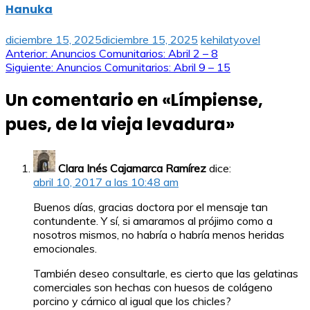
Hanuka
diciembre 15, 2025
diciembre 15, 2025
kehilatyovel
Navegación
Anterior:
Anuncios Comunitarios: Abril 2 – 8
Siguiente:
Anuncios Comunitarios: Abril 9 – 15
de
Un comentario en «
Límpiense,
entradas
pues, de la vieja levadura
»
Clara Inés Cajamarca Ramírez
dice:
abril 10, 2017 a las 10:48 am
Buenos días, gracias doctora por el mensaje tan
contundente. Y sí, si amaramos al prójimo como a
nosotros mismos, no habría o habría menos heridas
emocionales.
También deseo consultarle, es cierto que las gelatinas
comerciales son hechas con huesos de colágeno
porcino y cárnico al igual que los chicles?