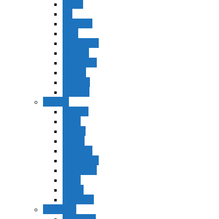
Vaerá
Bo
Beshalaj
Yitró
Mishpatím
Terumá
Tetzavéh
Ki Tisá
vayakel
pekudei
Vayikra
Vayikra
Tzav
Shminí
Tazria
Metzorá
Ajaréi Mot
Kedoshím
Emor
Behar
bejukotai
Bamidbar