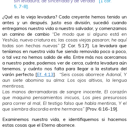
sin levadura, de sinceridad y de verdad”
[1 cor.
5, 7-8].
¿Qué es la vieja levadura? Cada creyente hemos tenido un
antes y un después. Justo esa división, sucedió cuando
entregamos nuestra vida a nuestro salvador, y comenzamos
un camino de cambio
“De modo que si alguno está en
Yeshúa, nueva criatura es; las cosas viejas pasaron; he aquí
todas son hechas nuevas”
[2 Cor. 5:17]
.
La levadura que
teníamos en nuestra vida fue siendo removida poco a poco,
o tal vez no hemos salido de ella. Entre más nos acercamos
a nuestro padre, podemos ver de cerca, cuánta levadura aún
tenemos, y cuánto nos falta para llegar a la estatura del
varón perfecto
[
Ef. 4:13
]
. “Seis cosas aborrece Adonaí, Y
aun siete abomina su alma: Los ojos altivos, la lengua
mentirosa,
Las manos derramadoras de sangre inocente, El corazón
que maquina pensamientos inicuos, Los pies presurosos
para correr al mal, El testigo falso que habla mentiras, Y el
que siembra discordia entre hermanos”
[Prov. 6:16-19].
Examinemos nuestra vida, e identifiquemos si hacemos
estas cosas que el Eterno aborrece.