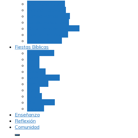
Julio Rubio (Dudu)
Martha Tarazona
Familia Barrios Lara
Familia Forero Díaz
Rocio Delvalle Quevedo
Moshe Hernández
Carolina Aguirre
Fiestas Bíblicas
Tu B’Shevat
Purim
Pesaj
Shavuot
Rosh Hashana
Yom Kipur
Sukot
Januca
Rosh Jodesh
Ayunos
Enseñanza
Reflexión
Comunidad