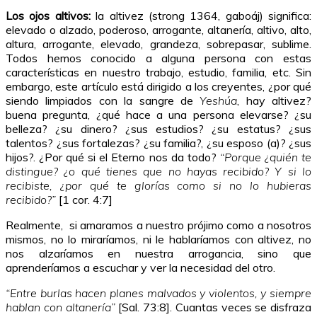
Los ojos altivos:
la altivez (strong 1364, gaboáj) significa:
elevado o alzado, poderoso, arrogante, altanería, altivo, alto,
altura, arrogante, elevado, grandeza, sobrepasar, sublime.
Todos hemos conocido a alguna persona con estas
características en nuestro trabajo, estudio, familia, etc. Sin
embargo, este artículo está dirigido a los creyentes, ¿por qué
siendo limpiados con la sangre de
Yeshúa
, hay altivez?
buena pregunta, ¿qué hace a una persona elevarse? ¿su
belleza? ¿su dinero? ¿sus estudios? ¿su estatus? ¿sus
talentos? ¿sus fortalezas? ¿su familia?, ¿su esposo (a)? ¿sus
hijos?. ¿Por qué si el Eterno nos da todo?
“Porque ¿quién te
distingue? ¿o qué tienes que no hayas recibido? Y si lo
recibiste, ¿por qué te glorías como si no lo hubieras
recibido?”
[1 cor. 4:7]
Realmente, si amaramos a nuestro prójimo como a nosotros
mismos, no lo miraríamos, ni le hablaríamos con altivez, no
nos alzaríamos en nuestra arrogancia, sino que
aprenderíamos a escuchar y ver la necesidad del otro.
“Entre burlas hacen planes malvados y violentos, y siempre
hablan con altanería”
[Sal. 73:8]. Cuantas veces se disfraza