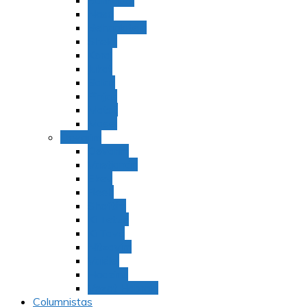
Bamidbar
Nasó
Behaaloteja
Shelaj
Koraj
Jukat
Balak
Pinjas
Matot
Masei
Devarim
Devarím
Vaetjanán
Ekev
Reeh
Shoftím
Ki Tetzé
Ki Tavó
Nitzavim
Vaiélej
Haazinu
Vezot Habrajá
Columnistas