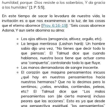
humildad; porque: Dios resiste a los soberbios, Y da gracia
a los humildes”
[1 P. 5:5].
En este tiempo de sacar la levadura de nuestra vida, la
invitación es a que nos examinemos a la luz, de las cosas
que el eterno aborrece [
Prov. 6:16-19
]: “Seis cosas aborrece
Adonai, Y aun siete abomina su alma:
Los ojos altivos (arrogancia, altivez, orgullo, etc).
La lengua mentirosa (Lashon hará): Un hombre
sabio dijo una vez, “No tienes que decir todo lo
que piensas”. El Talmud dice que cuando
hablamos, nuestra boca tiene que actuar como
una “compuerta”, controlando todo lo que fluye.
Las manos derramadoras de sangre inocente.
El corazón que maquina pensamientos inicuos
¿qué hay en nuestros pensamientos hacia
nuestros hermanos? Que no lo decimos pero lo
sentimos,: ¿celos, envidias, contiendas, peleas,
etc? El Talmud dice que “Los malos
pensamientos son (de cierta manera) incluso
peores que las acciones”. Esto es ya que desde
una perspectiva espiritual, “los pensamientos”