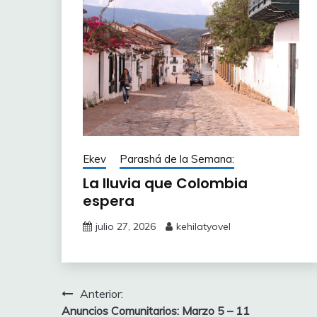
Ekev
Parashá de la Semana:
La lluvia que Colombia
espera
julio 27, 2026
kehilatyovel
Navegación
Anterior:
Anuncios Comunitarios: Marzo 5 – 11