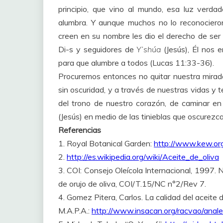
principio, que vino al mundo, esa luz verd
alumbra. Y aunque muchos no lo reconocieron, 
creen en su nombre les dio el derecho de ser h
Di-s y seguidores de
Y’shúa
(Jesús), Él nos
para que alumbre a todos (Lucas 11:33-36).
Procuremos entonces no quitar nuestra mirada
sin oscuridad, y a través de nuestras vidas y 
del trono de nuestro corazón, de caminar en e
(Jesús) en medio de las tinieblas que oscurezc
Referencias
1. Royal Botanical Garden:
http://www.kew.org
2.
http://es.wikipedia.org/wiki/Aceite_de_oliva
3. COI: Consejo Oleícola Internacional, 1997. N
de orujo de oliva, COI/T.15/NC n°2/Rev 7.
4. Gomez Pitera, Carlos. La calidad del aceite d
M.A.P.A.:
http://www.insacan.org/racvao/anal