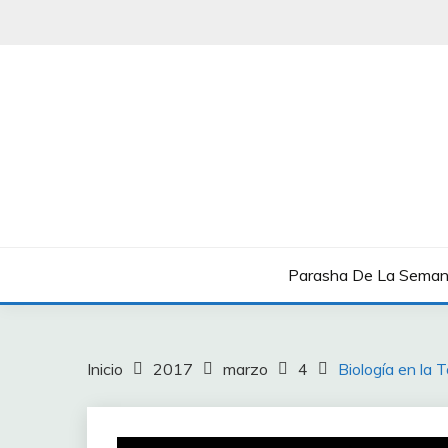
Saltar
al
contenido
Boletín Shavua Tov
BOLETÍN SHAVUA T
Parasha De La Sema
Inicio
2017
marzo
4
Biología en la 