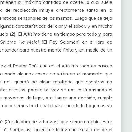
ntienen su máxima cantidad de aceite, lo cual suele
ca de recolección influye directamente tanto en la
rísticas sensoriales de los mismos. Luego que se deja
gunas características del olor y el sabor, y en mucha
lo (2). El Altísimo tiene un tiempo para todo y para
Shlomo Ha Melej
(El Rey Salomón) en el libro de
e entender para nuestra mente finita y en medio de un
z el Pastor Raúl, que en el Altísimo todo es paso a
ue cuando algunas cosas no salen en el momento que
or nos guardó de algún resultado que nosotros no
tar atentos, porque tal vez se nos está pasando el
a movernos de lugar, o a tomar una decisión, cumplir
y no lo hemos hecho y tal vez cuando lo hagamos ya
rá
(Candelabro de 7 brazos) que siempre debía estar
de
Y’shúa
(Jesús), quien fue la luz que existió desde el