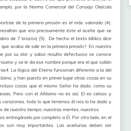
ejemplo, por la Norma Comercial del Consejo Oleícola
xtrae de la primera presión es el más valorado (4).
 resaltan que era precisamente éste el aceite que se
abro de 7 brazos) (5). De hecho el texto bíblico dice
que acaba de salir en la primera presión?. En nuestro
ue por su olor y sabor resulta defectuoso se conoce
nsumo y se le da ese nombre porque era el que solían
ras4. La lógica del Eterno funcionan diferente a la del
ísimo, y han puesto en primer lugar otras cosas en su
o incluso cosas que el mismo Señor ha dado, como su
lesias. Pero con el Altísimo no es así. El es celoso y
os corazones, todo lo que tenemos él nos lo ha dado y
ro de nuestro tiempo, nuestras mentes, nuestros
 entregárselo por completo a Él. Por otro lado, en el
mpos son muy importantes. Las aceitunas deben ser