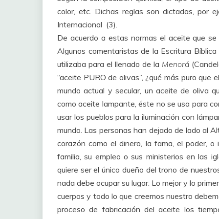
color, etc. Dichas reglas son dictadas, por 
Internacional (3).
De acuerdo a estas normas el aceite que se e
Algunos comentaristas de la Escritura Bíblica
utilizaba para el llenado de la
Menorá
(Candel
“aceite PURO de olivas”, ¿qué más puro que el 
mundo actual y secular, un aceite de oliva q
como aceite lampante, éste no se usa para co
usar los pueblos para la iluminación con lámpa
mundo. Las personas han dejado de lado al Alt
corazón como el dinero, la fama, el poder, 
familia, su empleo o sus ministerios en las ig
quiere ser el único dueño del trono de nuestr
nada debe ocupar su lugar. Lo mejor y lo prime
cuerpos y todo lo que creemos nuestro debemos
proceso de fabricación del aceite los tie