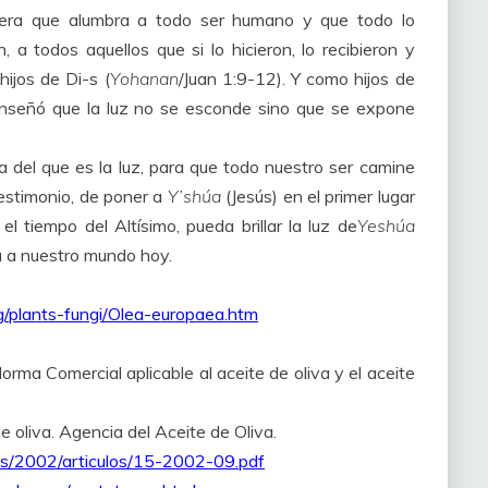
adera que alumbra a todo ser humano y que todo lo
a todos aquellos que si lo hicieron, lo recibieron y
ijos de Di-s (
Yohanan
/Juan 1:9-12). Y como hijos de
 enseñó que la luz no se esconde sino que se expone
 del que es la luz, para que todo nuestro ser camine
testimonio, de poner a
Y’shúa
(Jesús) en el primer lugar
l tiempo del Altísimo, pueda brillar la luz de
Yeshúa
a a nuestro mundo hoy.
/plants-fungi/Olea-europaea.htm
orma Comercial aplicable al aceite de oliva y el aceite
e oliva. Agencia del Aceite de Oliva.
es/2002/articulos/15-2002-09.pdf