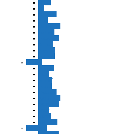
Vaerá
Bo
Beshalaj
Yitró
Mishpatím
Terumá
Tetzavéh
Ki Tisá
vayakel
pekudei
Vayikra
Vayikra
Tzav
Shminí
Tazria
Metzorá
Ajaréi Mot
Kedoshím
Emor
Behar
bejukotai
Bamidbar