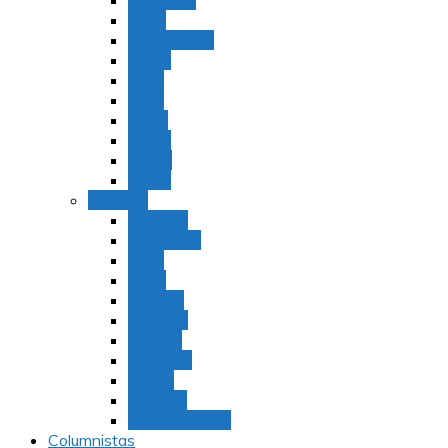
Bamidbar
Nasó
Behaaloteja
Shelaj
Koraj
Jukat
Balak
Pinjas
Matot
Masei
Devarim
Devarím
Vaetjanán
Ekev
Reeh
Shoftím
Ki Tetzé
Ki Tavó
Nitzavim
Vaiélej
Haazinu
Vezot Habrajá
Columnistas