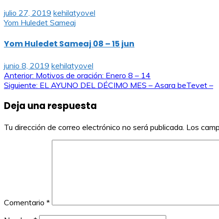
julio 27, 2019
kehilatyovel
Yom Huledet Sameaj
Yom Huledet Sameaj 08 – 15 jun
junio 8, 2019
kehilatyovel
Navegación
Anterior:
Motivos de oración: Enero 8 – 14
Siguiente:
EL AYUNO DEL DÉCIMO MES – Asara beTevet –
de
Deja una respuesta
entradas
Tu dirección de correo electrónico no será publicada.
Los camp
Comentario
*