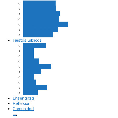
Julio Rubio (Dudu)
Martha Tarazona
Familia Barrios Lara
Familia Forero Díaz
Rocio Delvalle Quevedo
Moshe Hernández
Carolina Aguirre
Fiestas Bíblicas
Tu B’Shevat
Purim
Pesaj
Shavuot
Rosh Hashana
Yom Kipur
Sukot
Januca
Rosh Jodesh
Ayunos
Enseñanza
Reflexión
Comunidad