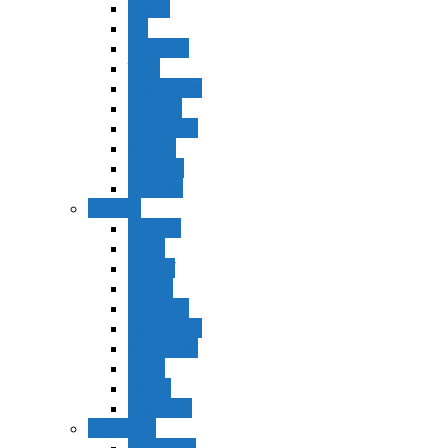
Vaerá
Bo
Beshalaj
Yitró
Mishpatím
Terumá
Tetzavéh
Ki Tisá
vayakel
pekudei
Vayikra
Vayikra
Tzav
Shminí
Tazria
Metzorá
Ajaréi Mot
Kedoshím
Emor
Behar
bejukotai
Bamidbar