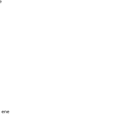
e
e ene