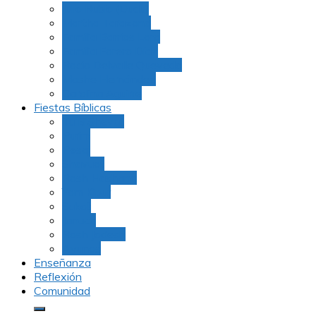
Julio Rubio (Dudu)
Martha Tarazona
Familia Barrios Lara
Familia Forero Díaz
Rocio Delvalle Quevedo
Moshe Hernández
Carolina Aguirre
Fiestas Bíblicas
Tu B’Shevat
Purim
Pesaj
Shavuot
Rosh Hashana
Yom Kipur
Sukot
Januca
Rosh Jodesh
Ayunos
Enseñanza
Reflexión
Comunidad