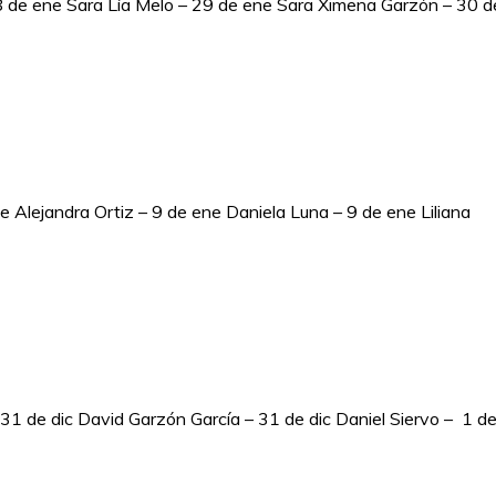
8 de ene Sara Lía Melo – 29 de ene Sara Ximena Garzón – 30 d
 Alejandra Ortiz – 9 de ene Daniela Luna – 9 de ene Liliana
1 de dic David Garzón García – 31 de dic Daniel Siervo – 1 d