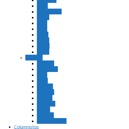
Bamidbar
Nasó
Behaaloteja
Shelaj
Koraj
Jukat
Balak
Pinjas
Matot
Masei
Devarim
Devarím
Vaetjanán
Ekev
Reeh
Shoftím
Ki Tetzé
Ki Tavó
Nitzavim
Vaiélej
Haazinu
Vezot Habrajá
Columnistas