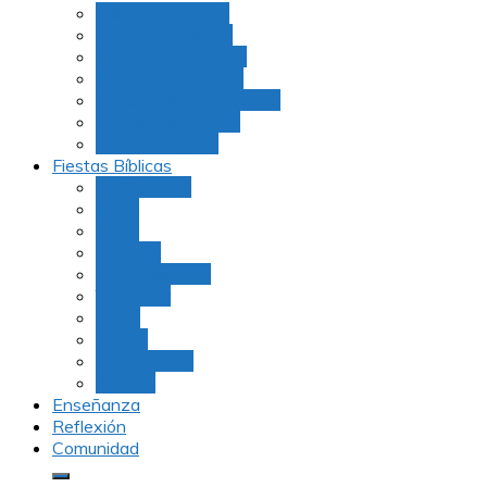
Julio Rubio (Dudu)
Martha Tarazona
Familia Barrios Lara
Familia Forero Díaz
Rocio Delvalle Quevedo
Moshe Hernández
Carolina Aguirre
Fiestas Bíblicas
Tu B’Shevat
Purim
Pesaj
Shavuot
Rosh Hashana
Yom Kipur
Sukot
Januca
Rosh Jodesh
Ayunos
Enseñanza
Reflexión
Comunidad