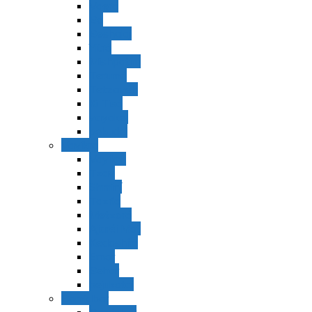
Vaerá
Bo
Beshalaj
Yitró
Mishpatím
Terumá
Tetzavéh
Ki Tisá
vayakel
pekudei
Vayikra
Vayikra
Tzav
Shminí
Tazria
Metzorá
Ajaréi Mot
Kedoshím
Emor
Behar
bejukotai
Bamidbar