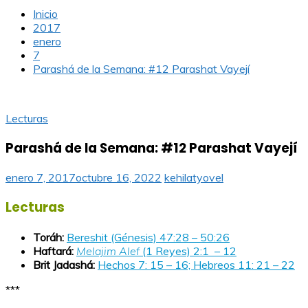
Inicio
2017
enero
7
Parashá de la Semana: #12 Parashat Vayejí
Lecturas
Parashá de la Semana: #12 Parashat Vayejí
enero 7, 2017
octubre 16, 2022
kehilatyovel
Lecturas
Toráh:
Bereshit (Génesis) 47:28 – 50:26
Haftará:
Melajim Alef
(1 Reyes) 2:1 – 12
Brit Jadashá:
Hechos 7: 15 – 16; Hebreos 11: 21 – 22
***