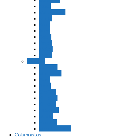
Bamidbar
Nasó
Behaaloteja
Shelaj
Koraj
Jukat
Balak
Pinjas
Matot
Masei
Devarim
Devarím
Vaetjanán
Ekev
Reeh
Shoftím
Ki Tetzé
Ki Tavó
Nitzavim
Vaiélej
Haazinu
Vezot Habrajá
Columnistas