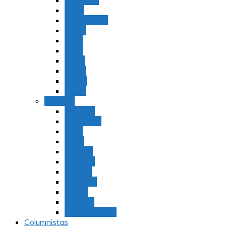
Bamidbar
Nasó
Behaaloteja
Shelaj
Koraj
Jukat
Balak
Pinjas
Matot
Masei
Devarim
Devarím
Vaetjanán
Ekev
Reeh
Shoftím
Ki Tetzé
Ki Tavó
Nitzavim
Vaiélej
Haazinu
Vezot Habrajá
Columnistas