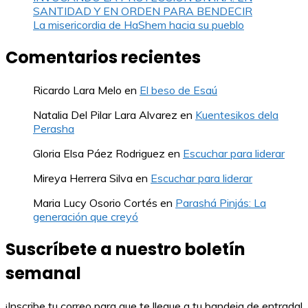
SANTIDAD Y EN ORDEN PARA BENDECIR
La misericordia de HaShem hacia su pueblo
Comentarios recientes
Ricardo Lara Melo
en
El beso de Esaú
Natalia Del Pilar Lara Alvarez
en
Kuentesikos dela
Perasha
Gloria Elsa Páez Rodriguez
en
Escuchar para liderar
Mireya Herrera Silva
en
Escuchar para liderar
Maria Lucy Osorio Cortés
en
Parashá Pinjás: La
generación que creyó
Suscríbete a nuestro boletín
semanal
¡Inscribe tu correo para que te llegue a tu bandeja de entrada!