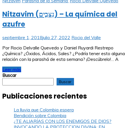
Nitzavim
Parashá de la Semana:
Rocio Delvalle Quevedo
Nitzavim (נִצָּבִ֤ים) – La química del
azufre
septiembre 1, 2018
julio 27, 2022
Rocio del Valle
Por Rocio Delvalle Quevedo y Daniel Ruyardi Restrepo
¿Química? ¿Óxidos, Ácidos, Sales? ¿Podría tener esto alguna
relación con la parashá de esta semana? ¡Descúbrelo!… A
Leer más
Buscar
Buscar
Publicaciones recientes
La lluvia que Colombia espera
Bendición sobre Colombia
¿TE ALIARÍAS CON LOS ENEMIGOS DE DIOS?
INVOCANDO LA PROTECCION DIVINA: EN