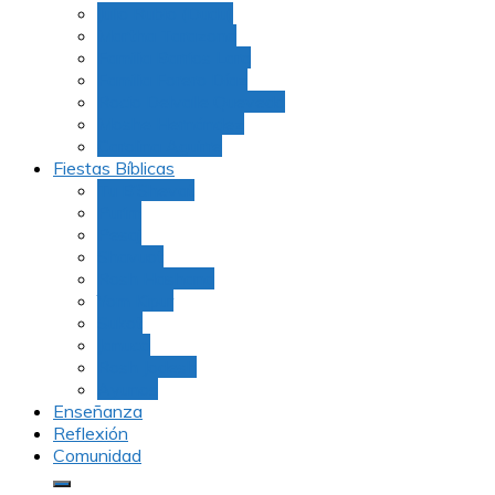
Julio Rubio (Dudu)
Martha Tarazona
Familia Barrios Lara
Familia Forero Díaz
Rocio Delvalle Quevedo
Moshe Hernández
Carolina Aguirre
Fiestas Bíblicas
Tu B’Shevat
Purim
Pesaj
Shavuot
Rosh Hashana
Yom Kipur
Sukot
Januca
Rosh Jodesh
Ayunos
Enseñanza
Reflexión
Comunidad