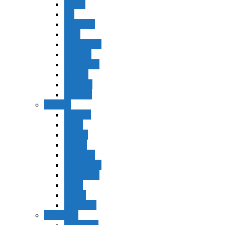
Vaerá
Bo
Beshalaj
Yitró
Mishpatím
Terumá
Tetzavéh
Ki Tisá
vayakel
pekudei
Vayikra
Vayikra
Tzav
Shminí
Tazria
Metzorá
Ajaréi Mot
Kedoshím
Emor
Behar
bejukotai
Bamidbar