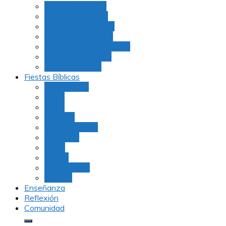
Julio Rubio (Dudu)
Martha Tarazona
Familia Barrios Lara
Familia Forero Díaz
Rocio Delvalle Quevedo
Moshe Hernández
Carolina Aguirre
Fiestas Bíblicas
Tu B’Shevat
Purim
Pesaj
Shavuot
Rosh Hashana
Yom Kipur
Sukot
Januca
Rosh Jodesh
Ayunos
Enseñanza
Reflexión
Comunidad