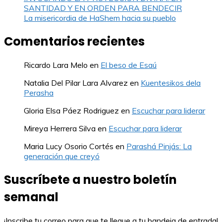
SANTIDAD Y EN ORDEN PARA BENDECIR
La misericordia de HaShem hacia su pueblo
Comentarios recientes
Ricardo Lara Melo
en
El beso de Esaú
Natalia Del Pilar Lara Alvarez
en
Kuentesikos dela
Perasha
Gloria Elsa Páez Rodriguez
en
Escuchar para liderar
Mireya Herrera Silva
en
Escuchar para liderar
Maria Lucy Osorio Cortés
en
Parashá Pinjás: La
generación que creyó
Suscríbete a nuestro boletín
semanal
¡Inscribe tu correo para que te llegue a tu bandeja de entrada!