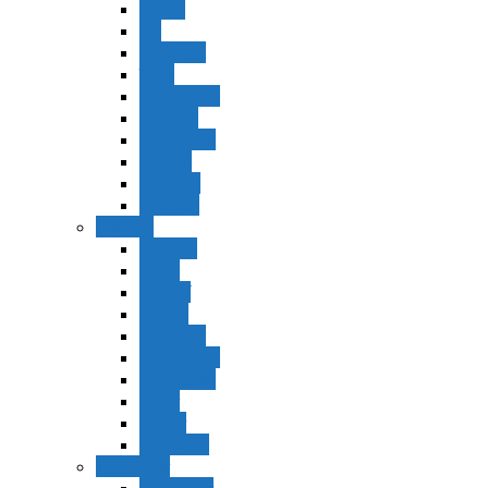
Vaerá
Bo
Beshalaj
Yitró
Mishpatím
Terumá
Tetzavéh
Ki Tisá
vayakel
pekudei
Vayikra
Vayikra
Tzav
Shminí
Tazria
Metzorá
Ajaréi Mot
Kedoshím
Emor
Behar
bejukotai
Bamidbar