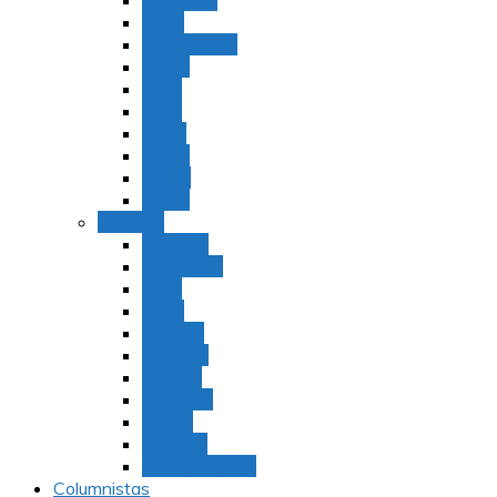
Bamidbar
Nasó
Behaaloteja
Shelaj
Koraj
Jukat
Balak
Pinjas
Matot
Masei
Devarim
Devarím
Vaetjanán
Ekev
Reeh
Shoftím
Ki Tetzé
Ki Tavó
Nitzavim
Vaiélej
Haazinu
Vezot Habrajá
Columnistas