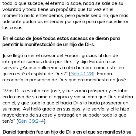
todo lo que sucede, el eterno lo sabe, nada se sale de su
voluntad y todo tiene un propósito que tal vez en el
momento no lo entendemos, pero puede ser o no, que mas
adelante podamos entender por qué o para qué sucedieron
las cosas.
En el caso de José todos estos sucesos se dieron para
permitir la manifestación de un hijo de Di-s.
José llegó a ser el asesor del Faraón, gracias al don de
interpretar sueños dado por Di-s. “y dijo Faraón a sus
siervos: ¿Acaso hallaremos a otro hombre como este, en
quien esté el espíritu de Di-s?” [
Gén.41:28
]. Faraón
reconocía la presencia de Di-s que era manifiesta en José.
“Mas Di-s estaba con José, y fue varón próspero y estaba
en la casa de su amo el egipcio y vio su amo que Di-s estaba
con él, y que todo lo que él hacía Di-s lo hacía prosperar en
su mano. Así halló gracia en sus ojos, y le servía; y él le hizo
mayordomo de su casa y entregó en su poder todo lo que
tenía” [
Gén. 39:2-4
].
Daniel también fue un hijo de Di-s en el que se manifestó su