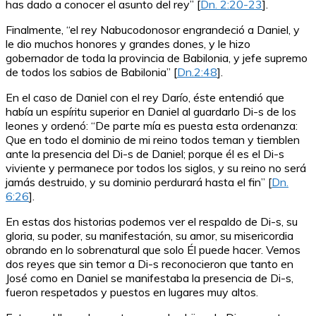
has dado a conocer el asunto del rey” [
Dn. 2:20-23
].
Finalmente, “el rey Nabucodonosor engrandeció a Daniel, y
le dio muchos honores y grandes dones, y le hizo
gobernador de toda la provincia de Babilonia, y jefe supremo
de todos los sabios de Babilonia” [
Dn.2:48
].
En el caso de Daniel con el rey Darío, éste entendió que
había un espíritu superior en Daniel al guardarlo Di-s de los
leones y ordenó: “De parte mía es puesta esta ordenanza:
Que en todo el dominio de mi reino todos teman y tiemblen
ante la presencia del Di-s de Daniel; porque él es el Di-s
viviente y permanece por todos los siglos, y su reino no será
jamás destruido, y su dominio perdurará hasta el fin” [
Dn.
6:26
].
En estas dos historias podemos ver el respaldo de Di-s, su
gloria, su poder, su manifestación, su amor, su misericordia
obrando en lo sobrenatural que solo Él puede hacer. Vemos
dos reyes que sin temor a Di-s reconocieron que tanto en
José como en Daniel se manifestaba la presencia de Di-s,
fueron respetados y puestos en lugares muy altos.