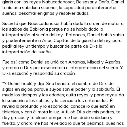
gloria
con los reyes Nabucodonosor, Belsasar y Darío. Daniel
tenía una sabiduría superior, la capacidad para interpretar
sueños, descifrar enigmas y resolver dudas.
Sucedió que Nabucodonosor había dado la orden de matar a
los sabios de Babilonia porque no se había dado la
interpretación al sueño del rey. Entonces, Daniel habló sabia
y prudentemente a Arioc Capitán de la guardia del rey, para
pedir al rey un tiempo y buscar de parte de Di-s la
interpretación del sueño.
Fue así, como Daniel se unió con Ananías, Misael y Azarías,
y oraron a Di-s por misericordia e interpretación del sueño. Y
Di-s escuchó y respondió su oración.
“Y Daniel habló y dijo: Sea bendito el nombre de Di-s de
siglos en siglos, porque suyos son el poder y la sabiduría. Él
muda los tiempos y las edades; quita reyes, y pone reyes; da
la sabiduría a los sabios, y la ciencia a los entendidos. Él
revela lo profundo y lo escondido; conoce lo que está en
tinieblas, y con él mora la luz. A ti, oh Di-s de mis padres, te
doy gracias y te alabo, porque me has dado sabiduría y
fuerza, y ahora me has revelado lo que te pedimos; pues nos