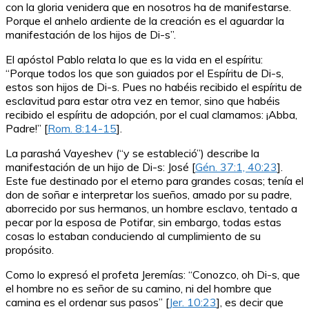
con la gloria venidera que en nosotros ha de manifestarse.
Porque el anhelo ardiente de la creación es el aguardar la
manifestación de los hijos de Di-s”.
El apóstol Pablo relata lo que es la vida en el espíritu:
“Porque todos los que son guiados por el Espíritu de Di-s,
estos son hijos de Di-s. Pues no habéis recibido el espíritu de
esclavitud para estar otra vez en temor, sino que habéis
recibido el espíritu de adopción, por el cual clamamos: ¡Abba,
Padre!” [
Rom. 8:14-15
].
La parashá Vayeshev (“y se estableció”) describe la
manifestación de un hijo de Di-s: José [
Gén. 37:1, 40:23
].
Este fue destinado por el eterno para grandes cosas; tenía el
don de soñar e interpretar los sueños, amado por su padre,
aborrecido por sus hermanos, un hombre esclavo, tentado a
pecar por la esposa de Potifar, sin embargo, todas estas
cosas lo estaban conduciendo al cumplimiento de su
propósito.
Como lo expresó el profeta Jeremías: “Conozco, oh Di-s, que
el hombre no es señor de su camino, ni del hombre que
camina es el ordenar sus pasos” [
Jer. 10:23
], es decir que