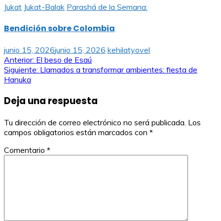
Jukat
Jukat-Balak
Parashá de la Semana:
Bendición sobre Colombia
junio 15, 2026
junio 15, 2026
kehilatyovel
Navegación
Anterior:
El beso de Esaú
Siguiente:
Llamados a transformar ambientes: fiesta de
de
Hanuka
entradas
Deja una respuesta
Tu dirección de correo electrónico no será publicada.
Los
campos obligatorios están marcados con
*
Comentario
*