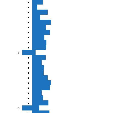
Vaerá
Bo
Beshalaj
Yitró
Mishpatím
Terumá
Tetzavéh
Ki Tisá
vayakel
pekudei
Vayikra
Vayikra
Tzav
Shminí
Tazria
Metzorá
Ajaréi Mot
Kedoshím
Emor
Behar
bejukotai
Bamidbar