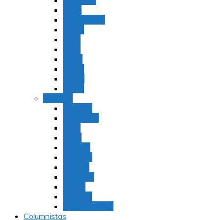
Bamidbar
Nasó
Behaaloteja
Shelaj
Koraj
Jukat
Balak
Pinjas
Matot
Masei
Devarim
Devarím
Vaetjanán
Ekev
Reeh
Shoftím
Ki Tetzé
Ki Tavó
Nitzavim
Vaiélej
Haazinu
Vezot Habrajá
Columnistas