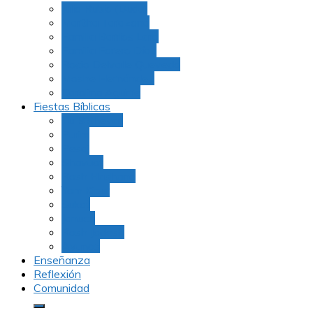
Julio Rubio (Dudu)
Martha Tarazona
Familia Barrios Lara
Familia Forero Díaz
Rocio Delvalle Quevedo
Moshe Hernández
Carolina Aguirre
Fiestas Bíblicas
Tu B’Shevat
Purim
Pesaj
Shavuot
Rosh Hashana
Yom Kipur
Sukot
Januca
Rosh Jodesh
Ayunos
Enseñanza
Reflexión
Comunidad