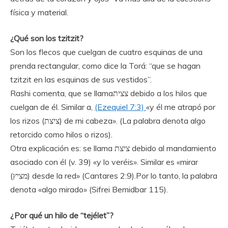
física y material.
¿Qué son los tzitzit?
Son los flecos que cuelgan de cuatro esquinas de una
prenda rectangular, como dice la Torá: “que se hagan
tzitzit en las esquinas de sus vestidos”.
Rashi comenta, que se llamaצצית debido a los hilos que
cuelgan de él. Similar a,
(Ezequiel 7:3)
«y él me atrapó por
los rizos (ציצת) de mi cabeza». (La palabra denota algo
retorcido como hilos o rizos).
Otra explicación es: se llama ציצת debido al mandamiento
asociado con él (v. 39) «y lo veréis». Similar es «mirar
(מציץ) desde la red» (Cantares 2:9).Por lo tanto, la palabra
denota «algo mirado» (Sifrei Bemidbar 115).
¿Por qué un hilo de “tejélet”?