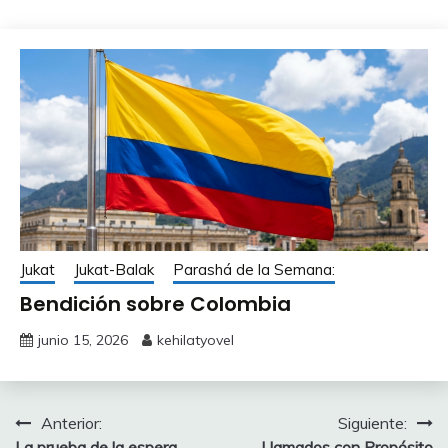
Jukat
Jukat-Balak
Parashá de la Semana:
Bendición sobre Colombia
junio 15, 2026
kehilatyovel
Navegación
Anterior:
Siguiente:
La prueba de la espera
Llamados con Propósito