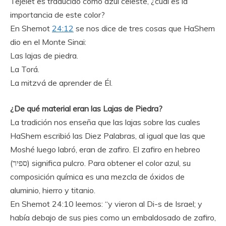
Tejélet es traducido como azul celeste, ¿cuál es la
importancia de este color?
En Shemot
24:12
se nos dice de tres cosas que HaShem
dio en el Monte Sinai:
Las lajas de piedra.
La Torá.
La mitzvá de aprender de Él.
¿De qué material eran las Lajas de Piedra?
La tradición nos enseña que las lajas sobre las cuales
HaShem escribió las Diez Palabras, al igual que las que
Moshé luego labró, eran de zafiro. El zafiro en hebreo
(ספיר) significa pulcro. Para obtener el color azul, su
composición química es una mezcla de óxidos de
aluminio, hierro y titanio.
En Shemot 24:10 leemos: “y vieron al Di-s de Israel; y
había debajo de sus pies como un embaldosado de zafiro,