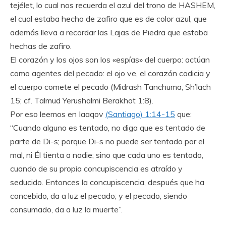
tejélet, lo cual nos recuerda el azul del trono de HASHEM,
el cual estaba hecho de zafiro que es de color azul, que
además lleva a recordar las Lajas de Piedra que estaba
hechas de zafiro.
El corazón y los ojos son los «espías» del cuerpo: actúan
como agentes del pecado: el ojo ve, el corazón codicia y
el cuerpo comete el pecado (Midrash Tanchuma, Sh’lach
15; cf. Talmud Yerushalmi Berakhot 1:8).
Por eso leemos en Iaaqov
(Santiago) 1:14-15
que:
“Cuando alguno es tentado, no diga que es tentado de
parte de Di-s; porque Di-s no puede ser tentado por el
mal, ni Él tienta a nadie; sino que cada uno es tentado,
cuando de su propia concupiscencia es atraído y
seducido. Entonces la concupiscencia, después que ha
concebido, da a luz el pecado; y el pecado, siendo
consumado, da a luz la muerte”.