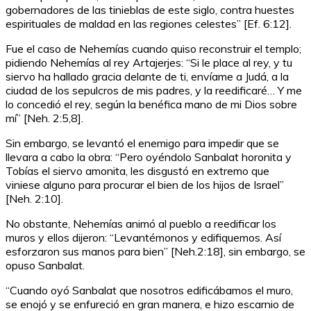
gobernadores de las tinieblas de este siglo, contra huestes
espirituales de maldad en las regiones celestes” [Ef. 6:12].
Fue el caso de Nehemías cuando quiso reconstruir el templo;
pidiendo Nehemías al rey Artajerjes: “Si le place al rey, y tu
siervo ha hallado gracia delante de ti, envíame a Judá, a la
ciudad de los sepulcros de mis padres, y la reedificaré… Y me
lo concedió el rey, según la benéfica mano de mi Dios sobre
mí” [Neh. 2:5,8].
Sin embargo, se levantó el enemigo para impedir que se
llevara a cabo la obra: “Pero oyéndolo Sanbalat horonita y
Tobías el siervo amonita, les disgustó en extremo que
viniese alguno para procurar el bien de los hijos de Israel”
[Neh. 2:10].
No obstante, Nehemías animó al pueblo a reedificar los
muros y ellos dijeron: “Levantémonos y edifiquemos. Así
esforzaron sus manos para bien” [Neh.2:18], sin embargo, se
opuso Sanbalat.
“Cuando oyó Sanbalat que nosotros edificábamos el muro,
se enojó y se enfureció en gran manera, e hizo escarnio de