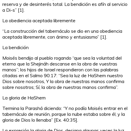
reserva y de desinterés total. La bendición es afín al servicio
a Di-s” [1].
La obediencia aceptada libremente
“La construcción del tabernáculo se dio en una obediencia
aceptada libremente, con ánimo y entusiasmo” [1].
La bendición
Moisés bendijo al pueblo rogando “que sea la voluntad del
eterno que la Shejináh descanse en la obra de vuestras
manos”; los hijos de Israel respondieron con las palabras
citadas en el Salmo 90:17: “Sea la luz de HaShem nuestro
Dios sobre nosotros, Y la obra de nuestras manos confirma
sobre nosotros; Sí, la obra de nuestras manos confirma”.
La gloria de HaShem
Termina la Parashá diciendo: “Y no podía Moisés entrar en el
tabernáculo de reunión, porque la nube estaba sobre él, y la
gloria de Dios lo llenaba” [Ex. 40:35].
La expresión la gloria de Dios, designa algunas veces la luz