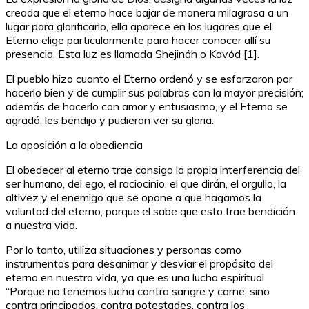
creada que el eterno hace bajar de manera milagrosa a un
lugar para glorificarlo, ella aparece en los lugares que el
Eterno elige particularmente para hacer conocer allí su
presencia. Esta luz es llamada Shejináh o Kavód [1].
El pueblo hizo cuanto el Eterno ordenó y se esforzaron por
hacerlo bien y de cumplir sus palabras con la mayor precisión;
además de hacerlo con amor y entusiasmo, y el Eterno se
agradó, les bendijo y pudieron ver su gloria.
La oposición a la obediencia
El obedecer al eterno trae consigo la propia interferencia del
ser humano, del ego, el raciocinio, el que dirán, el orgullo, la
altivez y el enemigo que se opone a que hagamos la
voluntad del eterno, porque el sabe que esto trae bendición
a nuestra vida.
Por lo tanto, utiliza situaciones y personas como
instrumentos para desanimar y desviar el propósito del
eterno en nuestra vida, ya que es una lucha espiritual
“Porque no tenemos lucha contra sangre y carne, sino
contra principados, contra potestades, contra los