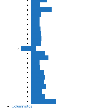
Bamidbar
Nasó
Behaaloteja
Shelaj
Koraj
Jukat
Balak
Pinjas
Matot
Masei
Devarim
Devarím
Vaetjanán
Ekev
Reeh
Shoftím
Ki Tetzé
Ki Tavó
Nitzavim
Vaiélej
Haazinu
Vezot Habrajá
Columnistas