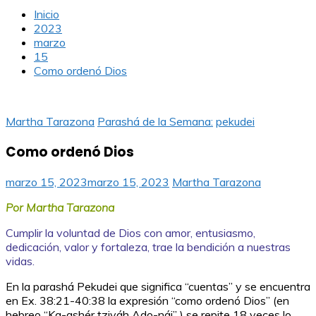
Inicio
2023
marzo
15
Como ordenó Dios
Martha Tarazona
Parashá de la Semana:
pekudei
Como ordenó Dios
marzo 15, 2023
marzo 15, 2023
Martha Tarazona
Por Martha Tarazona
Cumplir la voluntad de Dios con amor, entusiasmo,
dedicación, valor y fortaleza, trae la bendición a nuestras
vidas.
En la parashá Pekudei que significa “cuentas” y se encuentra
en Ex. 38:21-40:38 la expresión “como ordenó Dios” (en
hebreo “Ka-ashér tziváh Ado-nái” ) se repite 18 veces lo