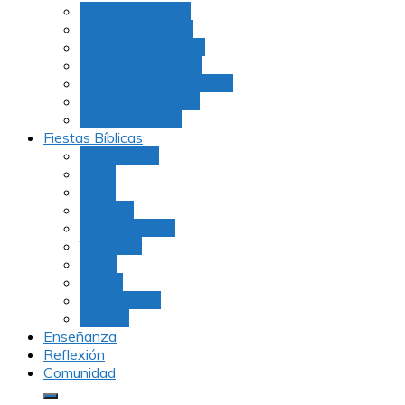
Julio Rubio (Dudu)
Martha Tarazona
Familia Barrios Lara
Familia Forero Díaz
Rocio Delvalle Quevedo
Moshe Hernández
Carolina Aguirre
Fiestas Bíblicas
Tu B’Shevat
Purim
Pesaj
Shavuot
Rosh Hashana
Yom Kipur
Sukot
Januca
Rosh Jodesh
Ayunos
Enseñanza
Reflexión
Comunidad