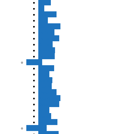
Vaerá
Bo
Beshalaj
Yitró
Mishpatím
Terumá
Tetzavéh
Ki Tisá
vayakel
pekudei
Vayikra
Vayikra
Tzav
Shminí
Tazria
Metzorá
Ajaréi Mot
Kedoshím
Emor
Behar
bejukotai
Bamidbar