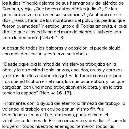
los judíos. Y habló delante de sus hermanos y del ejército de
Samaria, y dijo: ¿Qué hacen estos débiles judíos? ¿Se les
permitirá volver a ofrecer sus sacrificios? ¿Acabarán en un
día? ¿Resucitarán de los montones del polvo las piedras que
fueron quemadas? Y estaba junto a él Tobías amonita, el cual
dijo: Lo que ellos edifican del muro de piedra, si subiere una
zorra lo derribará” [Neh.4: 1-3]
A pesar de todas las palabras y oposición, el pueblo siguió
con más dedicación y esfuerzo su trabajo:
“Desde aquel día la mitad de mis siervos trabajaba en la
obra, y la otra mitad tenía lanzas, escudos, arcos y corazas;
y detrás de ellos estaban los jefes de toda la casa de Judá.
Los que edificaban en el muro, los que acarreaban, y los que
cargaban, con una mano trabajaban en la obra, y en la otra
tenían la espada” [Neh. 4: 16-17].
Finalmente, con la ayuda del eterno, la firmeza del trabajo, la
valentía, el trabajo en equipo por un mismo fin, fue
reedificado el muro: “Fue terminado, pues, el muro, el
veinticinco del mes de Elul, en cincuenta y dos días. Y cuando
lo oyeron todos nuestros enemigos, temieron todas las