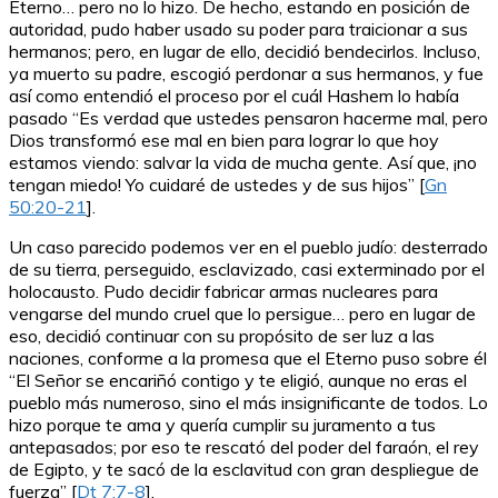
Eterno… pero no lo hizo. De hecho, estando en posición de
autoridad, pudo haber usado su poder para traicionar a sus
hermanos; pero, en lugar de ello, decidió bendecirlos. Incluso,
ya muerto su padre, escogió perdonar a sus hermanos, y fue
así como entendió el proceso por el cuál Hashem lo había
pasado “Es verdad que ustedes pensaron hacerme mal, pero
Dios transformó ese mal en bien para lograr lo que hoy
estamos viendo: salvar la vida de mucha gente. Así que, ¡no
tengan miedo! Yo cuidaré de ustedes y de sus hijos” [
Gn
50:20-21
].
Un caso parecido podemos ver en el pueblo judío: desterrado
de su tierra, perseguido, esclavizado, casi exterminado por el
holocausto. Pudo decidir fabricar armas nucleares para
vengarse del mundo cruel que lo persigue… pero en lugar de
eso, decidió continuar con su propósito de ser luz a las
naciones, conforme a la promesa que el Eterno puso sobre él
“El Señor se encariñó contigo y te eligió, aunque no eras el
pueblo más numeroso, sino el más insignificante de todos. Lo
hizo porque te ama y quería cumplir su juramento a tus
antepasados; por eso te rescató del poder del faraón, el rey
de Egipto, y te sacó de la esclavitud con gran despliegue de
fuerza” [
Dt 7:7-8
].