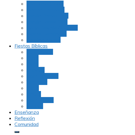
Julio Rubio (Dudu)
Martha Tarazona
Familia Barrios Lara
Familia Forero Díaz
Rocio Delvalle Quevedo
Moshe Hernández
Carolina Aguirre
Fiestas Bíblicas
Tu B’Shevat
Purim
Pesaj
Shavuot
Rosh Hashana
Yom Kipur
Sukot
Januca
Rosh Jodesh
Ayunos
Enseñanza
Reflexión
Comunidad