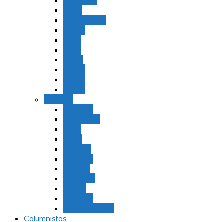
Bamidbar
Nasó
Behaaloteja
Shelaj
Koraj
Jukat
Balak
Pinjas
Matot
Masei
Devarim
Devarím
Vaetjanán
Ekev
Reeh
Shoftím
Ki Tetzé
Ki Tavó
Nitzavim
Vaiélej
Haazinu
Vezot Habrajá
Columnistas