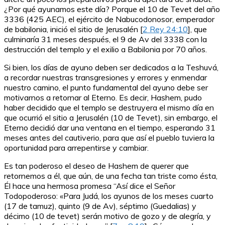
¿Por qué ayunamos este día? Porque el 10 de Tevet del año
3336 (425 AEC), el ejército de Nabucodonosor, emperador
de babilonia, inició el sitio de Jerusalén [
2 Rey 24:10
], que
culminaría 31 meses después, el 9 de Av del 3338 con la
destrucción del templo y el exilio a Babilonia por 70 años.
Si bien, los días de ayuno deben ser dedicados a la Teshuvá,
a recordar nuestras transgresiones y errores y enmendar
nuestro camino, el punto fundamental del ayuno debe ser
motivarnos a retornar al Eterno. Es decir, Hashem, pudo
haber decidido que el templo se destruyera el mismo día en
que ocurrió el sitio a Jerusalén (10 de Tevet), sin embargo, el
Eterno decidió dar una ventana en el tiempo, esperando 31
meses antes del cautiverio, para que así el pueblo tuviera la
oportunidad para arrepentirse y cambiar.
Es tan poderoso el deseo de Hashem de querer que
retornemos a él, que aún, de una fecha tan triste como ésta,
Él hace una hermosa promesa “Así dice el Señor
Todopoderoso: «Para Judá, los ayunos de los meses cuarto
(17 de tamuz), quinto (9 de Av), séptimo (Guedalias) y
décimo (10 de tevet) serán motivo de gozo y de alegría, y