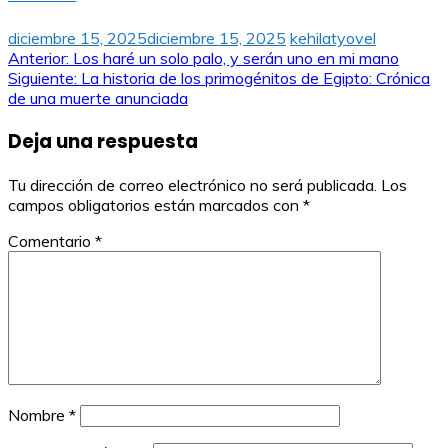
diciembre 15, 2025
diciembre 15, 2025
kehilatyovel
Navegación
Anterior:
Los haré un solo palo, y serán uno en mi mano
Siguiente:
La historia de los primogénitos de Egipto: Crónica
de
de una muerte anunciada
entradas
Deja una respuesta
Tu dirección de correo electrónico no será publicada.
Los
campos obligatorios están marcados con
*
Comentario
*
Nombre
*