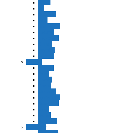
Vaerá
Bo
Beshalaj
Yitró
Mishpatím
Terumá
Tetzavéh
Ki Tisá
vayakel
pekudei
Vayikra
Vayikra
Tzav
Shminí
Tazria
Metzorá
Ajaréi Mot
Kedoshím
Emor
Behar
bejukotai
Bamidbar