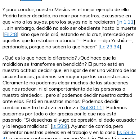
Y para concluir, nuestro Mesías es el mejor ejemplo de ello.
Podría haber decidido, no morir por nosotros, excusarse en
que vino a los suyos, pero los suyos no le recibieron [
Jn 1:11
]
… sin embargo, decidió no solo ser obediente hasta la muerte
[
Fil 2:8
], sino que más allá, estando en la cruz, intercedió por
aquellos que lo estaban matando “—Padre —dijo Yeshúa—,
perdónalos, porque no saben lo que hacen” [
Lc 23:34
].
¿Qué es lo que hace la diferencia? ¿Qué hace que la
maldición se transforme en bendición? El punto está en
nuestra actitud: decidir que, en lugar de ser una víctima de las
circunstancias, podemos ser mayor que las circunstancias.
Claramente no podemos elegir muchas de las situaciones
que nos rodean, ni el comportamiento de las personas a
nuestro alrededor… pero sí podemos decidir nuestra actitud
ante ellas. Está en nuestras manos: Podemos decidir
cambiar nuestra tristeza en danza [
Sal 30:11
]. Podemos
quejarnos por todo o dar gracias por lo que nos está
pasando: “Si desechas el yugo de opresión, el dedo acusador
y la lengua maliciosa” [
Is 58:9
}. Ayunar de comida, pero
alimentar nuestras peleas en el trabajo y en la casa [
Is 58:3-
4
], o, ayunar conforme nos enseña Yeshúa: “Pero tú, cuando