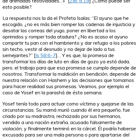
de animadas festividades…»” [
Zac 8:19
] ¿Cómo puede ser
esto posible?.
La respuesta nos la da el Profeta Isaías: “El ayuno que he
escogido, ¿no es más bien romper las cadenas de injusticia y
desatar las correas del yugo, poner en libertad a los
oprimidos y romper toda atadura? ¿No es acaso el ayuno
compartir tu pan con el hambriento y dar refugio a los pobres
sin techo, vestir al desnudo y no dejar de lado a tus
semejantes?” [
Is 58:6-7
]… Y es que, la promesa de
transformar los días de luto en días de gozo ya está dada,
pero, el trabajo para que esa promesa se cumpla depende de
nosotros. Transformar la maldición en bendición, depende de
nuestra relación con Hashem y las decisiones que tomamos
para hacer realidad sus promesas. Veamos, por ejemplo el
caso de Yosef en la parashá de ésta semana.
Yosef tenía todo para actuar como víctima y quejarse de las
circunstancias. Su mamá murió cuando él era pequeño, fue
criado por su madrastra, rechazado por sus hermanos,
vendido a una nación extraña, acusado falsamente de
violación, y finalmente terminó en la cárcel. Él podría haberse
excusado para ser una mala persona o para apartarse del