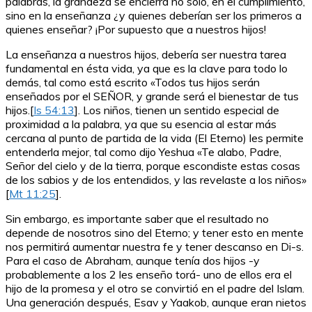
palabras, la grandeza se encierra no sólo, en el cumplimiento,
sino en la enseñanza ¿y quienes deberían ser los primeros a
quienes enseñar? ¡Por supuesto que a nuestros hijos!
La enseñanza a nuestros hijos, debería ser nuestra tarea
fundamental en ésta vida, ya que es la clave para todo lo
demás, tal como está escrito «Todos tus hijos serán
enseñados por el SEÑOR, y grande será el bienestar de tus
hijos.[
Is 54:13
]. Los niños, tienen un sentido especial de
proximidad a la palabra, ya que su esencia al estar más
cercana al punto de partida de la vida (El Eterno) les permite
entenderla mejor, tal como dijo Yeshua «Te alabo, Padre,
Señor del cielo y de la tierra, porque escondiste estas cosas
de los sabios y de los entendidos, y las revelaste a los niños»
[
Mt 11:25
].
Sin embargo, es importante saber que el resultado no
depende de nosotros sino del Eterno; y tener esto en mente
nos permitirá aumentar nuestra fe y tener descanso en Di-s.
Para el caso de Abraham, aunque tenía dos hijos -y
probablemente a los 2 les enseño torá- uno de ellos era el
hijo de la promesa y el otro se convirtió en el padre del Islam.
Una generación después, Esav y Yaakob, aunque eran nietos