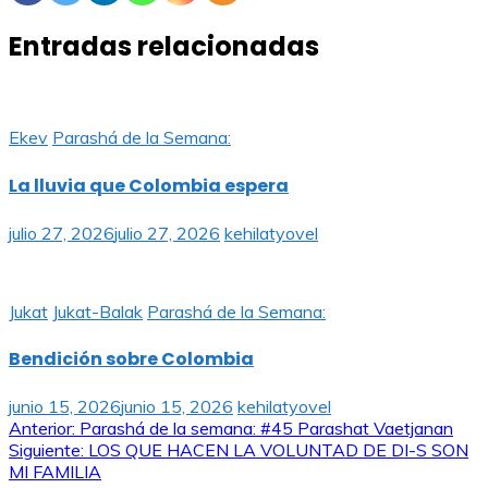
Entradas relacionadas
Ekev
Parashá de la Semana:
La lluvia que Colombia espera
julio 27, 2026
julio 27, 2026
kehilatyovel
Jukat
Jukat-Balak
Parashá de la Semana:
Bendición sobre Colombia
junio 15, 2026
junio 15, 2026
kehilatyovel
Navegación
Anterior:
Parashá de la semana: #45 Parashat Vaetjanan
Siguiente:
LOS QUE HACEN LA VOLUNTAD DE DI-S SON
de
MI FAMILIA