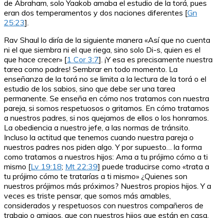
de Abraham, solo Yaakob amaba el estudio de la torá, pues
eran dos temperamentos y dos naciones diferentes [
Gn
25:23
].
Rav Shaul lo diría de la siguiente manera «Así que no cuenta
ni el que siembra ni el que riega, sino solo Di-s, quien es el
que hace crecer» [
1 Cor 3:7
]. ¡Y esa es precisamente nuestra
tarea como padres! Sembrar en todo momento. La
enseñanza de la torá no se limita a la lectura de la torá o el
estudio de los sabios, sino que debe ser una tarea
permanente. Se enseña en cómo nos tratamos con nuestra
pareja, si somos respetuosos o gritamos. En cómo tratamos
a nuestros padres, si nos quejamos de ellos o los honramos.
La obediencia a nuestro jefe, a las normas de tránsito.
Incluso la actitud que tenemos cuando nuestra pareja o
nuestros padres nos piden algo. Y por supuesto… la forma
como tratamos a nuestros hijos: Ama a tu prójimo cómo a ti
mismo [
Lv 19:18
;
Mt 22:39
] puede traducirse como «trata a
tu prójimo cómo te tratarías a ti mismo» ¿Quienes son
nuestros prójimos más próximos? Nuestros propios hijos. Y a
veces es triste pensar, que somos más amables,
considerados y respetuosos con nuestros compañeros de
trabajo o amigos, que con nuestros hijos que están en casa.