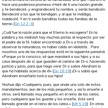
hace una poderosa promesa «Haré de ti una nación grande,
y te bendeciré, y engrandeceré tu nombre, y serás bendición.
Bendeciré a los que te bendigan, y al que te maldiga,
maldeciré. Y en ti serán benditas todas las familias de la
tierra» [
Gn 12:2-3
].
¿Cuál fue la razón para que el Eterno lo escogiera? En la
palabra y los midrash hay muchas pistas al respecto: por ser
el padre de la fé, haber encontrado a Di-s a través de
observar la naturaleza, no haber caído en idolatría… Para
nosotros una de las respuestas está en la siguiente parashá:
«Porque yo lo conozco, sé que mandará a sus hijos y a su
casa después de sí, que guarden el camino de Di-s, haciendo
justicia y juicio, para que haga venir Di-s sobre Abraham lo
que ha hablado acerca de él» [
Gn 18:19
] ¡Di-s sabía que
Abraham enseñaría torá a sus hijos!
Yeshua dijo «Cualquiera, pues, que anule uno solo de estos
mandamientos, aun de los más pequeños, y así lo enseñe a
otros, será llamado muy pequeño en el reino de los cielos;
pero cualquiera que los guarde y los enseñe, éste será
llamado grande en el reino de los cielos.» [
Mt 5:19
]. En otras