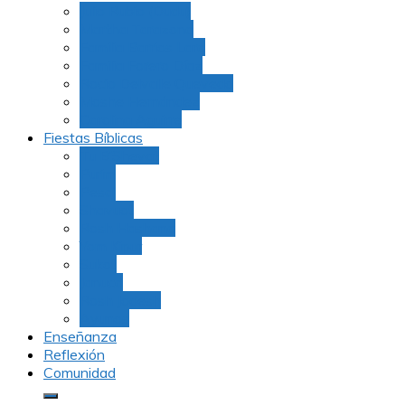
Julio Rubio (Dudu)
Martha Tarazona
Familia Barrios Lara
Familia Forero Díaz
Rocio Delvalle Quevedo
Moshe Hernández
Carolina Aguirre
Fiestas Bíblicas
Tu B’Shevat
Purim
Pesaj
Shavuot
Rosh Hashana
Yom Kipur
Sukot
Januca
Rosh Jodesh
Ayunos
Enseñanza
Reflexión
Comunidad