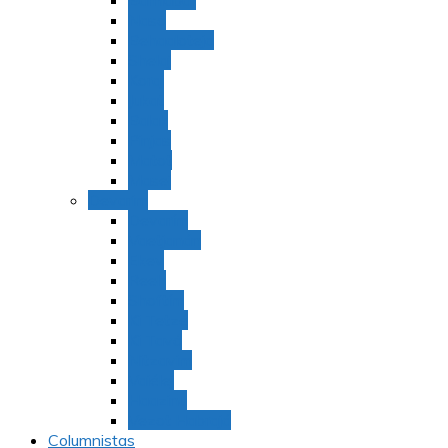
Bamidbar
Nasó
Behaaloteja
Shelaj
Koraj
Jukat
Balak
Pinjas
Matot
Masei
Devarim
Devarím
Vaetjanán
Ekev
Reeh
Shoftím
Ki Tetzé
Ki Tavó
Nitzavim
Vaiélej
Haazinu
Vezot Habrajá
Columnistas