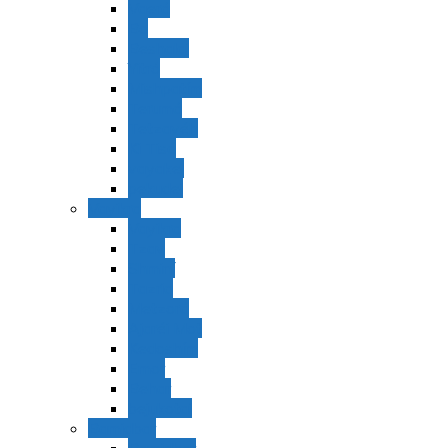
Vaerá
Bo
Beshalaj
Yitró
Mishpatím
Terumá
Tetzavéh
Ki Tisá
vayakel
pekudei
Vayikra
Vayikra
Tzav
Shminí
Tazria
Metzorá
Ajaréi Mot
Kedoshím
Emor
Behar
bejukotai
Bamidbar