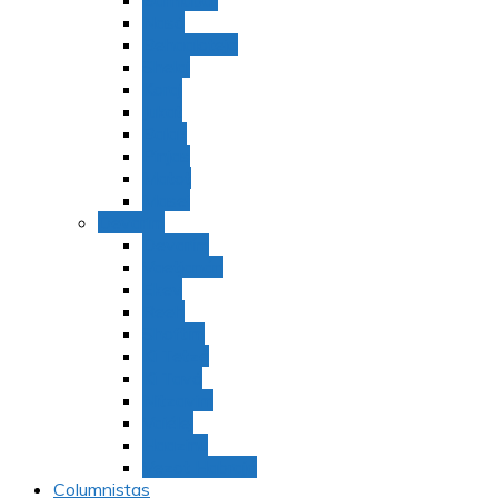
Bamidbar
Nasó
Behaaloteja
Shelaj
Koraj
Jukat
Balak
Pinjas
Matot
Masei
Devarim
Devarím
Vaetjanán
Ekev
Reeh
Shoftím
Ki Tetzé
Ki Tavó
Nitzavim
Vaiélej
Haazinu
Vezot Habrajá
Columnistas