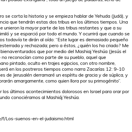
o se corta la historia y se empieza hablar de Yehuda (Judá), y
ncia que tendrán estas dos tribus en los últimos tiempos. Una
 se unieron la mayor parte de las tribus restantes y que a su
miló y se esparció por todo el mundo. Y ocurrirá que cuando se
s todavía te dirán al oído: “Este lugar es demasiado pequeño
 desterrada y rechazada; pero a éstos, ¿quién los ha criado? Me
s bienaventurados que por medio del Mashiaj Yeshúa (Jesús el
ue no reconocían como parte de su pueblo, aquel que
no pintado, oculto en trajes egipcios, con otro nombre,
será en los postreros tiempos como narra Zacarías 12: 9-10
es de Jerusalén derramaré un espíritu de gracia y de súplica, y
lorarán amargamente, como quien llora por su primogénito”.
 los últimos acontecimientos dolorosos en Israel para orar por
 mundo conociéramos al Mashiáj Yeshúa.
/f/Los-suenos-en-el-judaismo.html