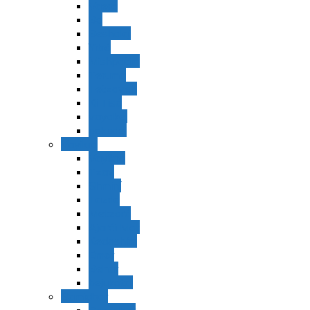
Vaerá
Bo
Beshalaj
Yitró
Mishpatím
Terumá
Tetzavéh
Ki Tisá
vayakel
pekudei
Vayikra
Vayikra
Tzav
Shminí
Tazria
Metzorá
Ajaréi Mot
Kedoshím
Emor
Behar
bejukotai
Bamidbar