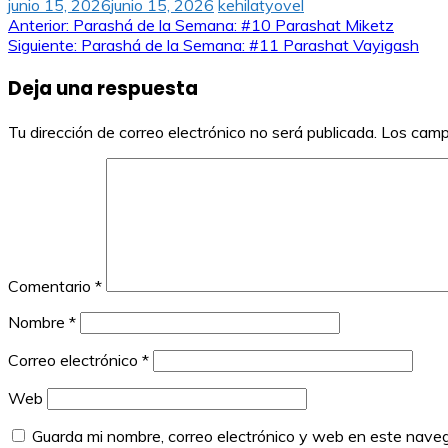
junio 15, 2026
junio 15, 2026
kehilatyovel
Navegación
Anterior:
Parashá de la Semana: #10 Parashat Miketz
Siguiente:
Parashá de la Semana: #11 Parashat Vayigash
de
Deja una respuesta
entradas
Tu dirección de correo electrónico no será publicada.
Los camp
Comentario
*
Nombre
*
Correo electrónico
*
Web
Guarda mi nombre, correo electrónico y web en este nave