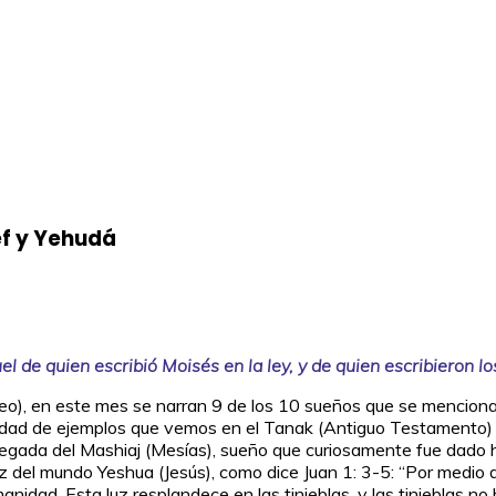
ef y Yehudá
l de quien escribió Moisés en la ley, y de quien escribieron lo
eo), en este mes se narran 9 de los 10 sueños que se mencionan
tidad de ejemplos que vemos en el Tanak (Antiguo Testamento)
a llegada del Mashiaj (Mesías), sueño que curiosamente fue dad
 luz del mundo Yeshua (Jesús), como dice Juan 1: 3-5: “Por medio 
humanidad. Esta luz resplandece en las tinieblas, y las tinieblas n