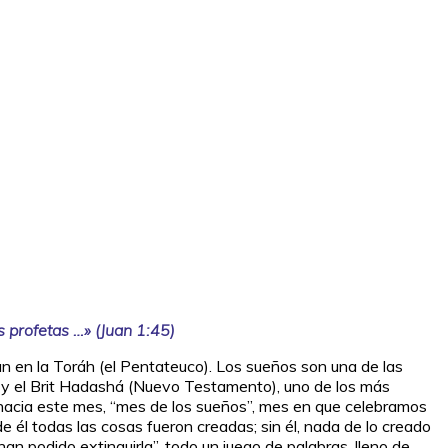
s profetas …» (Juan 1:45)
 en la Toráh (el Pentateuco). Los sueños son una de las
 y el Brit Hadashá (Nuevo Testamento), uno de los más
o hacia este mes, “mes de los sueños”, mes en que celebramos
de él todas las cosas fueron creadas; sin él, nada de lo creado
o han podido extinguirla”, todo un juego de palabras, lleno de