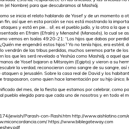
em (el Nombre) para que descubramos al Mashiáj.
omo se inicia el relato hablando de Yosef y de un momento a otr
 fin, así que en esta porción se nos está mostrando la importa
ataques y está en pie… sí!, es el pueblo judío, y la otra a la que
esentada en Efraim (Efraín) y Menashé (Manasés), la cual se asi
omo vemos en Isaías 49:20-21: “Los hijos que dabas por perdido
“¿Quién me engendró estos hijos? Yo no tenía hijos, era estéril,
olo vendrán de las tribus perdidas, muchos seremos parte de lo
s en los que les será revelado a Yeshúa como Mashiáj, a aquel q
manos de Yosef bajaron a Mitsrayim (Egipto) y vieron a su herma
cubrir la verdad, reconocieron como sangre de su sangre, así 
 ataquen a Jerusalén. Sobre la casa real de David y los habitant
 traspasaron, como quien hace lamentación por su hijo único; l
ficado del mes, de la fiesta que estamos por celebrar, como por
 al pueblo elegido para que cada uno de nosotros y en todo el
174/jewish/Parash-con-Rashi.htm http://www.aishlatino.com/e
www.miconcordancia.com/ https://www.biblegateway.com
yeshev.pdf