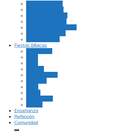
Julio Rubio (Dudu)
Martha Tarazona
Familia Barrios Lara
Familia Forero Díaz
Rocio Delvalle Quevedo
Moshe Hernández
Carolina Aguirre
Fiestas Bíblicas
Tu B’Shevat
Purim
Pesaj
Shavuot
Rosh Hashana
Yom Kipur
Sukot
Januca
Rosh Jodesh
Ayunos
Enseñanza
Reflexión
Comunidad