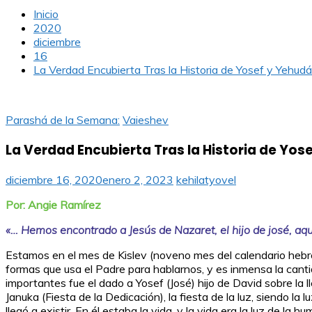
Inicio
2020
diciembre
16
La Verdad Encubierta Tras la Historia de Yosef y Yehudá
Parashá de la Semana:
Vaieshev
La Verdad Encubierta Tras la Historia de Yos
diciembre 16, 2020
enero 2, 2023
kehilatyovel
Por: Angie Ramírez
«… Hemos encontrado a Jesús de Nazaret, el hijo de josé, aque
Estamos en el mes de Kislev (noveno mes del calendario hebr
formas que usa el Padre para hablarnos, y es inmensa la can
importantes fue el dado a Yosef (José) hijo de David sobre l
Januka (Fiesta de la Dedicación), la fiesta de la luz, siendo la
llegó a existir. En él estaba la vida, y la vida era la luz de la 