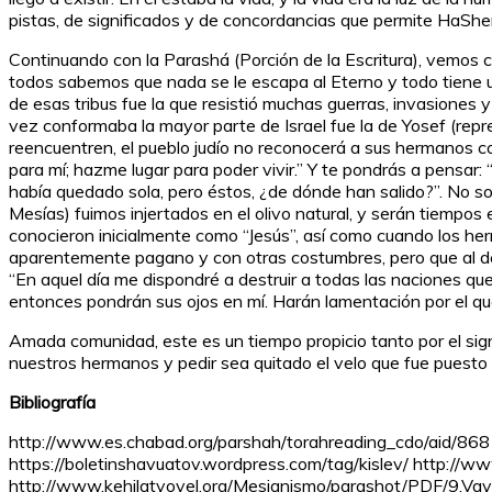
pistas, de significados y de concordancias que permite HaSh
Continuando con la Parashá (Porción de la Escritura), vemos c
todos sabemos que nada se le escapa al Eterno y todo tiene un
de esas tribus fue la que resistió muchas guerras, invasiones y 
vez conformaba la mayor parte de Israel fue la de Yosef (repr
reencuentren, el pueblo judío no reconocerá a sus hermanos c
para mí; hazme lugar para poder vivir.” Y te pondrás a pensar: 
había quedado sola, pero éstos, ¿de dónde han salido?”. No s
Mesías) fuimos injertados en el olivo natural, y serán tiempo
conocieron inicialmente como “Jesús”, así como cuando los her
aparentemente pagano y con otras costumbres, pero que al des
“En aquel día me dispondré a destruir a todas las naciones que
entonces pondrán sus ojos en mí. Harán lamentación por el que
Amada comunidad, este es un tiempo propicio tanto por el signi
nuestros hermanos y pedir sea quitado el velo que fue puesto
Bibliografía
http://www.es.chabad.org/parshah/torahreading_cdo/aid/868
https://boletinshavuatov.wordpress.com/tag/kislev/ http://
http://www.kehilatyovel.org/Mesianismo/parashot/PDF/9.Va