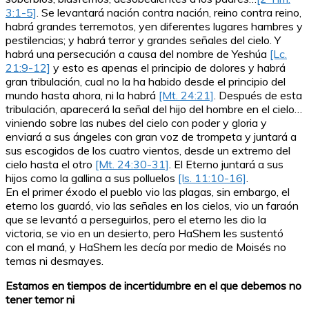
3:1-
5]
. Se levantará nación contra nación, reino contra reino,
habrá grandes terremotos, yen diferentes lugares hambres y
pestilencias; y habrá terror y grandes señales del cielo. Y
habrá una persecución a causa del nombre de Yeshúa
[Lc.
21:9-12]
y esto es apenas el principio de dolores y habrá
gran tribulación, cual no la ha habido desde el principio del
mundo hasta ahora, ni la habrá
[Mt. 24:21]
. Después de esta
tribulación, aparecerá la señal del hijo del hombre en el cielo…
viniendo sobre las nubes del cielo con poder y gloria y
enviará a sus ángeles con gran voz de trompeta y juntará a
sus escogidos de los cuatro vientos, desde un extremo del
cielo hasta el otro
[Mt. 24:30-31]
. El Eterno juntará a sus
hijos como la gallina a sus polluelos
[Is. 11:10-16]
.
En el primer éxodo el pueblo vio las plagas, sin embargo, el
eterno los guardó, vio las señales en los cielos, vio un faraón
que se levantó a perseguirlos, pero el eterno les dio la
victoria, se vio en un desierto, pero HaShem les sustentó
con el maná, y HaShem les decía por medio de Moisés no
temas ni desmayes.
Estamos en tiempos de incertidumbre en el que debemos no
tener temor ni