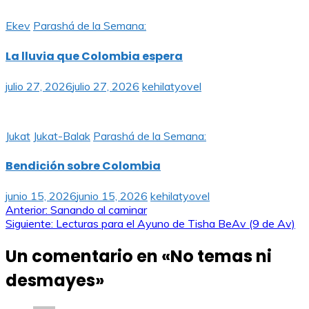
Ekev
Parashá de la Semana:
La lluvia que Colombia espera
julio 27, 2026
julio 27, 2026
kehilatyovel
Jukat
Jukat-Balak
Parashá de la Semana:
Bendición sobre Colombia
junio 15, 2026
junio 15, 2026
kehilatyovel
Navegación
Anterior:
Sanando al caminar
Siguiente:
Lecturas para el Ayuno de Tisha BeAv (9 de Av)
de
Un comentario en «
No temas ni
entradas
desmayes
»