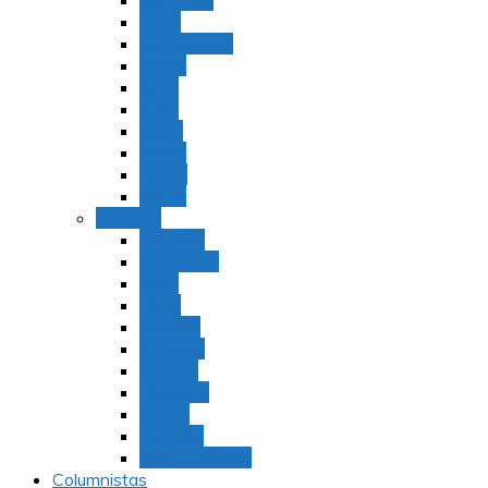
Bamidbar
Nasó
Behaaloteja
Shelaj
Koraj
Jukat
Balak
Pinjas
Matot
Masei
Devarim
Devarím
Vaetjanán
Ekev
Reeh
Shoftím
Ki Tetzé
Ki Tavó
Nitzavim
Vaiélej
Haazinu
Vezot Habrajá
Columnistas