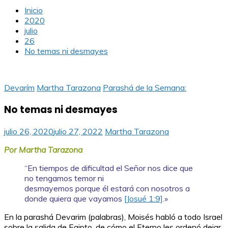
Inicio
2020
julio
26
No temas ni desmayes
Devarím
Martha Tarazona
Parashá de la Semana:
No temas ni desmayes
julio 26, 2020
julio 27, 2022
Martha Tarazona
Por Martha Tarazona
“En tiempos de dificultad el Señor nos dice que
no tengamos temor ni
desmayemos porque él estará con nosotros a
donde quiera que vayamos
[Josué
1:9]
.»
En la parashá Devarim (palabras), Moisés habló a todo Israel
sobre la salida de Egipto, de cómo el Eterno les ordenó dejar