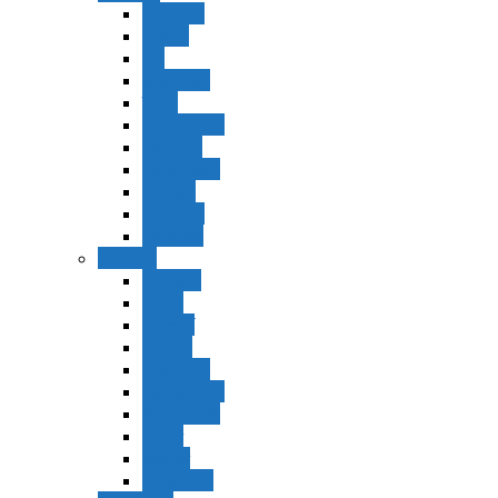
Shemot
Vaerá
Bo
Beshalaj
Yitró
Mishpatím
Terumá
Tetzavéh
Ki Tisá
vayakel
pekudei
Vayikra
Vayikra
Tzav
Shminí
Tazria
Metzorá
Ajaréi Mot
Kedoshím
Emor
Behar
bejukotai