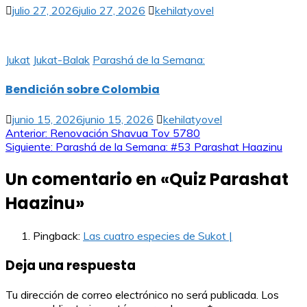
julio 27, 2026
julio 27, 2026
kehilatyovel
Jukat
Jukat-Balak
Parashá de la Semana:
Bendición sobre Colombia
junio 15, 2026
junio 15, 2026
kehilatyovel
Navegación
Anterior:
Renovación Shavua Tov 5780
Siguiente:
Parashá de la Semana: #53 Parashat Haazinu
de
Un comentario en «
Quiz Parashat
entradas
Haazinu
»
Pingback:
Las cuatro especies de Sukot |
Deja una respuesta
Tu dirección de correo electrónico no será publicada.
Los