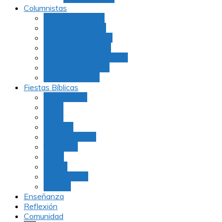
Columnistas
Julio Rubio (Dudu)
Martha Tarazona
Familia Barrios Lara
Familia Forero Díaz
Rocio Delvalle Quevedo
Moshe Hernández
Carolina Aguirre
Fiestas Bíblicas
Tu B’Shevat
Purim
Pesaj
Shavuot
Rosh Hashana
Yom Kipur
Sukot
Januca
Rosh Jodesh
Ayunos
Enseñanza
Reflexión
Comunidad