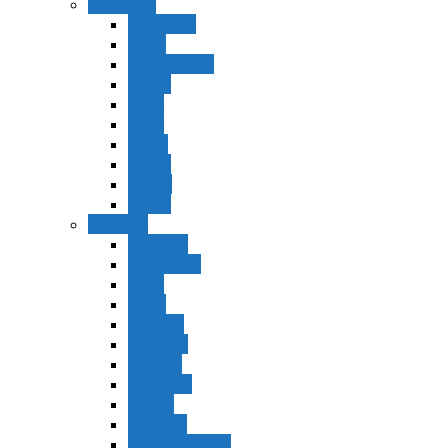
Bamidbar
Bamidbar
Nasó
Behaaloteja
Shelaj
Koraj
Jukat
Balak
Pinjas
Matot
Masei
Devarim
Devarím
Vaetjanán
Ekev
Reeh
Shoftím
Ki Tetzé
Ki Tavó
Nitzavim
Vaiélej
Haazinu
Vezot Habrajá