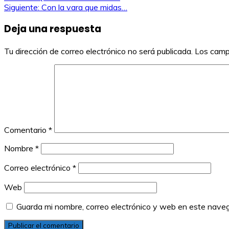
Navegación
Siguiente:
Con la vara que midas…
de
Deja una respuesta
entradas
Tu dirección de correo electrónico no será publicada.
Los camp
Comentario
*
Nombre
*
Correo electrónico
*
Web
Guarda mi nombre, correo electrónico y web en este nave