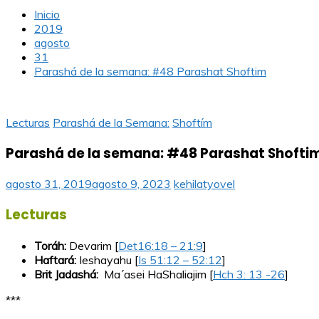
Inicio
2019
agosto
31
Parashá de la semana: #48 Parashat Shoftim
Lecturas
Parashá de la Semana:
Shoftím
Parashá de la semana: #48 Parashat Shofti
agosto 31, 2019
agosto 9, 2023
kehilatyovel
Lecturas
Toráh:
Devarim [
Det16:18 – 21:9
]
Haftará:
Ieshayahu [
Is 51:12 – 52:12
]
Brit Jadashá:
Ma´asei HaShaliajim [
Hch 3: 13 -26
]
***