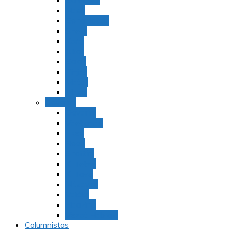
Bamidbar
Nasó
Behaaloteja
Shelaj
Koraj
Jukat
Balak
Pinjas
Matot
Masei
Devarim
Devarím
Vaetjanán
Ekev
Reeh
Shoftím
Ki Tetzé
Ki Tavó
Nitzavim
Vaiélej
Haazinu
Vezot Habrajá
Columnistas