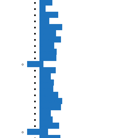
Vaerá
Bo
Beshalaj
Yitró
Mishpatím
Terumá
Tetzavéh
Ki Tisá
vayakel
pekudei
Vayikra
Vayikra
Tzav
Shminí
Tazria
Metzorá
Ajaréi Mot
Kedoshím
Emor
Behar
bejukotai
Bamidbar