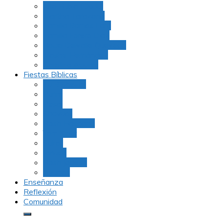
Julio Rubio (Dudu)
Martha Tarazona
Familia Barrios Lara
Familia Forero Díaz
Rocio Delvalle Quevedo
Moshe Hernández
Carolina Aguirre
Fiestas Bíblicas
Tu B’Shevat
Purim
Pesaj
Shavuot
Rosh Hashana
Yom Kipur
Sukot
Januca
Rosh Jodesh
Ayunos
Enseñanza
Reflexión
Comunidad