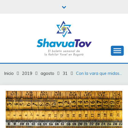
Saltar
al
contenido
Boletín Shavua Tov
BOLETÍN SHAVUA
TOV
Inicio
2019
agosto
31
Con la vara que midas…