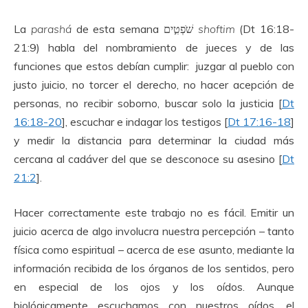
La
parashá
de esta semana שֹׁפְטִ֣ים
shoftim
(Dt 16:18-
21:9) habla del nombramiento de jueces y de las
funciones que estos debían cumplir: juzgar al pueblo con
justo juicio, no torcer el derecho, no hacer acepción de
personas, no recibir soborno, buscar solo la justicia [
Dt
16:18-20
], escuchar e indagar los testigos [
Dt 17:16-18
]
y medir la distancia para determinar la ciudad más
cercana al cadáver del que se desconoce su asesino [
Dt
21:2
].
Hacer correctamente este trabajo no es fácil. Emitir un
juicio acerca de algo involucra nuestra percepción – tanto
física como espiritual – acerca de ese asunto, mediante la
información recibida de los órganos de los sentidos, pero
en especial de los ojos y los oídos. Aunque
biológicamente escuchamos con nuestros oídos, el