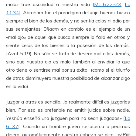
malo» trae oscuridad a nuestra vida [
Mt 6:22-23
,
Lc
11:34
]. Abraham fue el paradigma del «ojo bueno» busco
siempre el bien de los demás, y no sentía celos ni odio por
sus semejantes.
Bilaam
en cambio es el ejemplo de un
«mal ojo» de aquel que busca siempre la falla en otros y
siente celos de los bienes o la posesión de los demás
(Avot 5:19). No sólo se trata de desear mal a los demás,
sino que nuestro ojo es malo también al envidiar lo que
otro tiene o sentirse mal por su éxito (como si el triunfo
de otros disminuyera nuestra posibilidad de alcanzar algo
en la vida).
Juzgar a otros es sencillo…lo realmente difícil es juzgarlos
bien. Por eso es preferible no emitir juicios sobre nadie,
Yeshúa
enseñó «no juzguen para no sean juzgados» [
Lc
6: 37
]. Cuando un hombre joven se acerca a pedirnos
dinero, automáticamente nuestra cabeza se dice:
«
¿Por