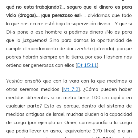
qué no esta trabajando?… seguro que el dinero es para
vicio (drogas)… ¡que perezoso es!
«
… olvidamos que todo
lo que nos ocurre está bajo la supervisión divina… Y que si
Di-s pone a ese hombre a pedirnos dinero ¡No es para
que lo juzguemos! Sino para darnos la oportunidad de
cumplir el mandamiento de dar
tzedaka
(ofrenda): porque
pobres habrán siempre en la tierra, por eso Hashem nos
ordena ser generosos con ellos [
Dt 15:11
].
Yeshúa
enseñó que con la vara con la que medimos a
otros seremos medidos [
Mt 7:2
]. ¿Cómo pueden haber
medidas diferentes si un metro tiene 100 cm aquí o en
cualquier parte? Esto es porque, dentro del sistema de
medidas antiguas de Israel, muchas aluden a la capacidad
de carga (por ejemplo un Omer, correspondía a la carga
que podía llevar un asno, equivalente 370 litros) o a un