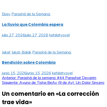
Ekev
Parashá de la Semana:
La lluvia que Colombia espera
julio 27, 2026
julio 27, 2026
kehilatyovel
Jukat
Jukat-Balak
Parashá de la Semana:
Bendición sobre Colombia
junio 15, 2026
junio 15, 2026
kehilatyovel
Navegación
Anterior:
Parashá de la semana: #44 Parashat Devarim
Siguiente:
Ayuno de Tisha BeAv (9 de Av): Un Dolor Sincero
de
Un comentario en «
La corrección
entradas
trae vida
»