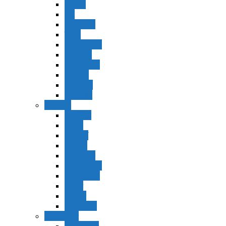
Vaerá
Bo
Beshalaj
Yitró
Mishpatím
Terumá
Tetzavéh
Ki Tisá
vayakel
pekudei
Vayikra
Vayikra
Tzav
Shminí
Tazria
Metzorá
Ajaréi Mot
Kedoshím
Emor
Behar
bejukotai
Bamidbar