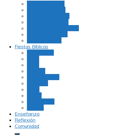
Julio Rubio (Dudu)
Martha Tarazona
Familia Barrios Lara
Familia Forero Díaz
Rocio Delvalle Quevedo
Moshe Hernández
Carolina Aguirre
Fiestas Bíblicas
Tu B’Shevat
Purim
Pesaj
Shavuot
Rosh Hashana
Yom Kipur
Sukot
Januca
Rosh Jodesh
Ayunos
Enseñanza
Reflexión
Comunidad