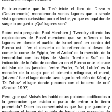
Es interesante que la
Torá
inicie el libro de
Devarim
(Deuteronomio) mencionando varios lugares que a simple
vista generan curiosidad para el lector, ya que es aquí donde
surge la pregunta: ¿Qué lugares son?
Sobre esta pregunta, Rabí Abraham J. Twersky citando las
explicaciones de Rashí menciona que se refieren a los
lugares en donde el pueblo de Israel pecó en contra del
Eterno así: “ ‘en el desierto’ es la referencia al deseo de
comer la carne de Egipto, ‘en el Arabá’ es la mención de la
inmoralidad con las hijas de Moab, ‘frente a Suf’ es la
indicación de la falta de confianza en el Eterno ante el cruce
del Mar de los Juncales, ‘entre Parán, Tofel, Labán’ es la
mención de la queja por el alimento milagroso, el maná,
‘Jatzerot’ fue el lugar donde tuvo lugar la rebelión de Kóraj, y
‘Di Zahav’ el lugar donde pecaron con el becerro de oro”
(Sinclair, 1997).
Pero, ¿por qué Moisés les habló estas palabras codificadas a
la generación que estaba a punto de entrar a la tierra
prometida? Dicen los comentaristas que fue por guardar y
mantener el honor del pueblo de Israel y no acusarlos de