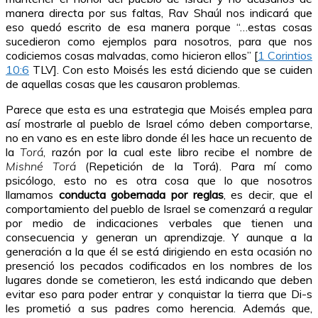
manera directa por sus faltas, Rav Shaúl nos indicará que
eso quedó escrito de esa manera porque “…estas cosas
sucedieron como ejemplos para nosotros, para que nos
codiciemos cosas malvadas, como hicieron ellos” [
1 Corintios
10:6
TLV]. Con esto Moisés les está diciendo que se cuiden
de aquellas cosas que les causaron problemas.
Parece que esta es una estrategia que Moisés emplea para
así mostrarle al pueblo de Israel cómo deben comportarse,
no en vano es en este libro donde él les hace un recuento de
la
Torá
, razón por la cual este libro recibe el nombre de
Mishné Torá
(Repetición de la Torá). Para mí como
psicólogo, esto no es otra cosa que lo que nosotros
llamamos
conducta gobernada por reglas
, es decir, que el
comportamiento del pueblo de Israel se comenzará a regular
por medio de indicaciones verbales que tienen una
consecuencia y generan un aprendizaje. Y aunque a la
generación a la que él se está dirigiendo en esta ocasión no
presenció los pecados codificados en los nombres de los
lugares donde se cometieron, les está indicando que deben
evitar eso para poder entrar y conquistar la tierra que Di-s
les prometió a sus padres como herencia. Además que,