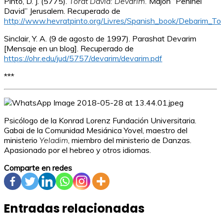
Pinto, D. J. (5775).
Torat David: Devarim.
Majón “Peninei
David” Jerusalem. Recuperado de
http://www.hevratpinto.org/Livres/Spanish_book/Debarim_T
Sinclair, Y. A. (9 de agosto de 1997). Parashat Devarim
[Mensaje en un blog]. Recuperado de
https://ohr.edu/jud/5757/devarim/devarim.pdf
***
Psicólogo de la Konrad Lorenz Fundación Universitaria.
Gabai de la Comunidad Mesiánica Yovel, maestro del
ministerio
Yeladim
, miembro del ministerio de Danzas.
Apasionado por el hebreo y otros idiomas.
Comparte en redes
Entradas relacionadas