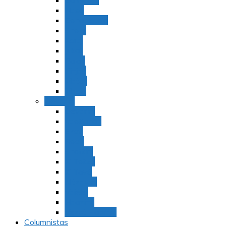
Bamidbar
Nasó
Behaaloteja
Shelaj
Koraj
Jukat
Balak
Pinjas
Matot
Masei
Devarim
Devarím
Vaetjanán
Ekev
Reeh
Shoftím
Ki Tetzé
Ki Tavó
Nitzavim
Vaiélej
Haazinu
Vezot Habrajá
Columnistas