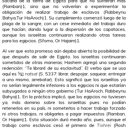
sacaría de la tierra de Egipto para que no sufrieran más
(Ramban)1, sino que no volverían a experimentar la
obligación de realizar trabajo de esclavos (Rabbeynu
Bahya,Tur HaAroch)1. Su cumplimiento comenzó luego de la
plaga de la sangre, con un cese inmediato del trabajo duro
que hacían, dando lugar a la dispersión de los capataces,
aunque los israelitas continuaron realizando otras tareas
para los egipcios. (Sforno, Or Hajaim)1.
Al ver que esta promesa aún dejaba abierta la posibilidad de
que después de salir de Egipto, los israelitas continuaran
sometidos de otras maneras; Hashem agregó una segunda
redención: “Te libraré de su esclavitud”. El verbo que se usa
aquí es נָצַל
natsal
(S. 5337: librar, despojar, saquear, entregar
a uno mismo, arrebatar). Esto significó que los israelitas ya
no serían legalmente inferiores a los egipcios ni que estarían
subyugados a ningún otro gobierno (Tur HaAroch, Rabbeynu
Bahya)1. En la práctica implicó, que los egipcios no tuviesen
ya, más dominio sobre los israelitas pues no podían
retenerlos en su país, ni someterlos a hacer trabajo forzado
ni otros trabajos, ni obligarles a pagar impuestos (Ramban,
Or Hajaim)1. Esta situación duró medio año, pues, aunque el
trabajo como esclavos cesó el primero de
Tishrei
(Rosh