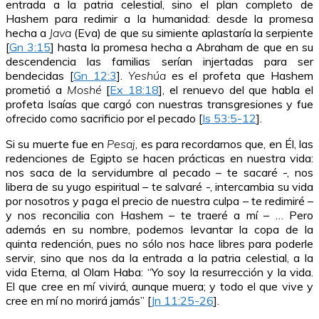
entrada a la patria celestial, sino el plan completo de
Hashem para redimir a la humanidad: desde la promesa
hecha a
Java
(Eva) de que su simiente aplastaría la serpiente
[
Gn 3:15
] hasta la promesa hecha a Abraham de que en su
descendencia las familias serían injertadas para ser
bendecidas [
Gn 12:3
].
Yeshúa
es el profeta que Hashem
prometió a
Moshé
[
Ex 18:18
], el renuevo del que habla el
profeta Isaías que cargó con nuestras transgresiones y fue
ofrecido como sacrificio por el pecado [
Is 53:5-12
].
Si su muerte fue en
Pesaj
, es para recordarnos que, en Él, las
redenciones de Egipto se hacen prácticas en nuestra vida:
nos saca de la servidumbre al pecado – te sacaré -, nos
libera de su yugo espiritual – te salvaré -, intercambia su vida
por nosotros y paga el precio de nuestra culpa – te redimiré –
y nos reconcilia con Hashem – te traeré a mí – … Pero
además en su nombre, podemos levantar la copa de la
quinta redención, pues no sólo nos hace libres para poderle
servir, sino que nos da la entrada a la patria celestial, a la
vida Eterna, al Olam Haba: “Yo soy la resurrección y la vida.
El que cree en mí vivirá, aunque muera; y todo el que vive y
cree en mí no morirá jamás” [
Jn 11:25-26
].