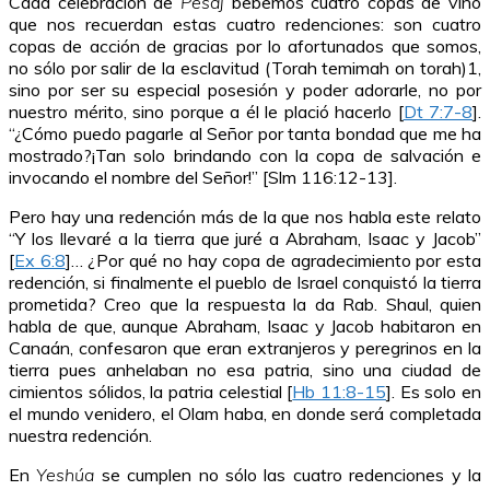
Cada celebración de
Pesaj
bebemos cuatro copas de vino
que nos recuerdan estas cuatro redenciones: son cuatro
copas de acción de gracias por lo afortunados que somos,
no sólo por salir de la esclavitud (Torah temimah on torah)1,
sino por ser su especial posesión y poder adorarle, no por
nuestro mérito, sino porque a él le plació hacerlo [
Dt 7:7-8
].
“¿Cómo puedo pagarle al Señor por tanta bondad que me ha
mostrado?¡Tan solo brindando con la copa de salvación e
invocando el nombre del Señor!” [Slm 116:12-13].
Pero hay una redención más de la que nos habla este relato
“Y los llevaré a la tierra que juré a Abraham, Isaac y Jacob”
[
Ex 6:8
]… ¿Por qué no hay copa de agradecimiento por esta
redención, si finalmente el pueblo de Israel conquistó la tierra
prometida? Creo que la respuesta la da Rab. Shaul, quien
habla de que, aunque Abraham, Isaac y Jacob habitaron en
Canaán, confesaron que eran extranjeros y peregrinos en la
tierra pues anhelaban no esa patria, sino una ciudad de
cimientos sólidos, la patria celestial [
Hb 11:8-15
]. Es solo en
el mundo venidero, el Olam haba, en donde será completada
nuestra redención.
En
Yeshúa
se cumplen no sólo las cuatro redenciones y la