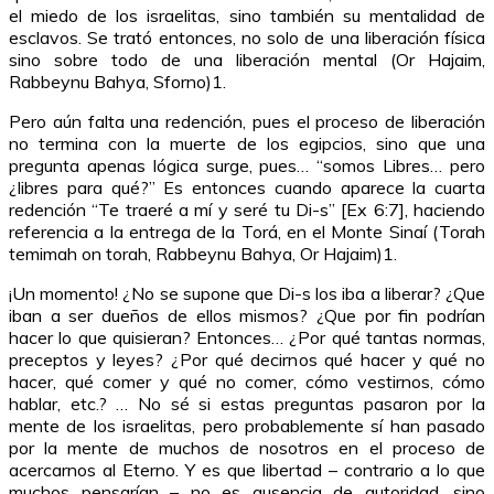
el miedo de los israelitas, sino también su mentalidad de
esclavos. Se trató entonces, no solo de una liberación física
sino sobre todo de una liberación mental (Or Hajaim,
Rabbeynu Bahya, Sforno)1.
Pero aún falta una redención, pues el proceso de liberación
no termina con la muerte de los egipcios, sino que una
pregunta apenas lógica surge, pues… “somos Libres… pero
¿libres para qué?” Es entonces cuando aparece la cuarta
redención “Te traeré a mí y seré tu Di-s” [Ex 6:7], haciendo
referencia a la entrega de la Torá, en el Monte Sinaí (Torah
temimah on torah, Rabbeynu Bahya, Or Hajaim)1.
¡Un momento! ¿No se supone que Di-s los iba a liberar? ¿Que
iban a ser dueños de ellos mismos? ¿Que por fin podrían
hacer lo que quisieran? Entonces… ¿Por qué tantas normas,
preceptos y leyes? ¿Por qué decirnos qué hacer y qué no
hacer, qué comer y qué no comer, cómo vestirnos, cómo
hablar, etc.? … No sé si estas preguntas pasaron por la
mente de los israelitas, pero probablemente sí han pasado
por la mente de muchos de nosotros en el proceso de
acercarnos al Eterno. Y es que libertad – contrario a lo que
muchos pensarían – no es ausencia de autoridad, sino