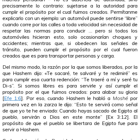
precisamente lo contrario: sujetarse a la autoridad para
cumplir el propósito por el cual fuimos creados. Permítanme
explicarlo con un ejemplo: un automóvil puede sentirse “libre”
cuando corre por las calles a toda velocidad sin necesidad de
respetar las normas para conducir … pero si todos los
automóviles hicieran esto, solo ocasionarían choques y
accidentes; mientras que, si obedecen las señales de
tránsito, pueden cumplir el propósito por el cual fueron
creados que es para transportar personas y carga.
Del mismo modo, la razón por la que somos liberados, por la
que Hashem dijo: «Te sacaré, te salvaré y te redimiré” es
para cumplir esa cuarta redención: “Te traeré a mí y seré tu
Di-s”. Si somos libres es para servirle y así cumplir el
propósito por el que fuimos creados: para alabar su gloria
[
Efe 1:6
]. Por eso, cuando Hashem le habló a
Moshé
por
primera vez en la zarza le dijo: “Esto te servirá como señal
de que yo te he enviado: Cuando hayas sacado de Egipto al
pueblo, servirán a Dios en este monte” [Ex 3:12]. El
propósito de que el pueblo se libertara de Egipto fue para
servir a Hashem.