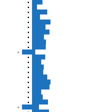
Vaerá
Bo
Beshalaj
Yitró
Mishpatím
Terumá
Tetzavéh
Ki Tisá
vayakel
pekudei
Vayikra
Vayikra
Tzav
Shminí
Tazria
Metzorá
Ajaréi Mot
Kedoshím
Emor
Behar
bejukotai
Bamidbar