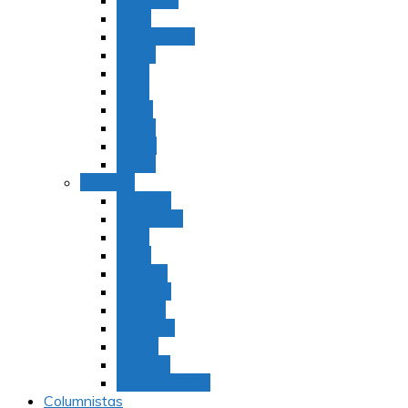
Bamidbar
Nasó
Behaaloteja
Shelaj
Koraj
Jukat
Balak
Pinjas
Matot
Masei
Devarim
Devarím
Vaetjanán
Ekev
Reeh
Shoftím
Ki Tetzé
Ki Tavó
Nitzavim
Vaiélej
Haazinu
Vezot Habrajá
Columnistas