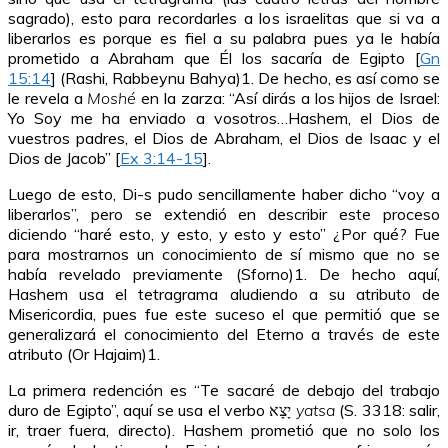
sagrado), esto para recordarles a los israelitas que si va a
liberarlos es porque es fiel a su palabra pues ya le había
prometido a Abraham que Él los sacaría de Egipto [
Gn
15:14
] (Rashi, Rabbeynu Bahya)1. De hecho, es así como se
le revela a
Moshé
en la zarza: “Así dirás a los hijos de Israel:
Yo Soy me ha enviado a vosotros…Hashem, el Dios de
vuestros padres, el Dios de Abraham, el Dios de Isaac y el
Dios de Jacob” [
Ex 3:14-15
].
Luego de esto, Di-s pudo sencillamente haber dicho “voy a
liberarlos”, pero se extendió en describir este proceso
diciendo “haré esto, y esto, y esto y esto” ¿Por qué? Fue
para mostrarnos un conocimiento de sí mismo que no se
había revelado previamente (Sforno)1. De hecho aquí,
Hashem usa el tetragrama aludiendo a su atributo de
Misericordia, pues fue este suceso el que permitió que se
generalizará el conocimiento del Eterno a través de este
atributo (Or Hajaim)1.
La primera redención es “Te sacaré de debajo del trabajo
duro de Egipto”, aquí se usa el verbo יָצָא
yatsa
(S. 3318: salir,
ir, traer fuera, directo). Hashem prometió que no solo los