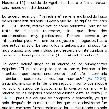
Hashana 11) la salida de Egipto fue hasta el 15 de
Nisan
,
seis meses y medio después.
La tercera redención: “Te redimiré” se refiere a la salida física
de los israelitas del país. El verbo que se usa aquí es גָּאַל
gaal
(S. 1350: liberar, redimir, actuar como pariente). Pero no se
trata de cualquier redención, sino que tiene dos
características muy particulares. Primero, connota un
intercambio, pues Hashem puso a juicio a los egipcios hasta
que estos no solo liberaron a los israelitas para no soportar
más plagas, sino que incluso se ofrecieron a intercambiar a
los hijos de Israel por sus vidas (Tur HaAroch, Ramban)1.
Tal como ocurrió luego de la muerte de los primogénitos
egipcios: “El pueblo egipcio, por su parte, instaba a los
israelitas a que abandonaran pronto el país. «De lo contrario
—decían—, ¡podemos darnos por muertos!»” [
Ex 12:33
].
Segundo, implica el fin de la persecución, por lo que incluye
no solo la salida de Egipto, sino la división del mar y la
muerte de los egipcios ahogados cuando este se cerró [
Ex
14:30
]; pues fue ahí que se completó la salvación, ya que
sólo después de la muerte de los que los esclavizaron fue
que los esclavos fueron realmente libres; eliminando no solo