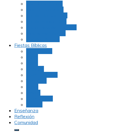
Julio Rubio (Dudu)
Martha Tarazona
Familia Barrios Lara
Familia Forero Díaz
Rocio Delvalle Quevedo
Moshe Hernández
Carolina Aguirre
Fiestas Bíblicas
Tu B’Shevat
Purim
Pesaj
Shavuot
Rosh Hashana
Yom Kipur
Sukot
Januca
Rosh Jodesh
Ayunos
Enseñanza
Reflexión
Comunidad