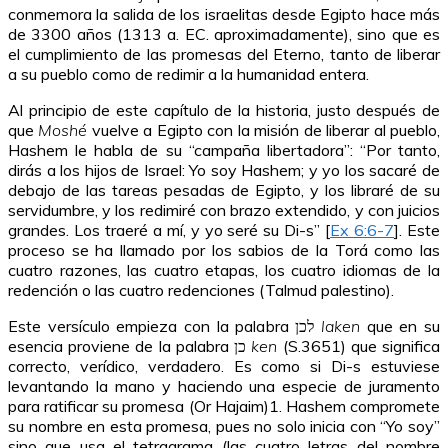
conmemora la salida de los israelitas desde Egipto hace más
de 3300 años (1313 a. EC. aproximadamente), sino que es
el cumplimiento de las promesas del Eterno, tanto de liberar
a su pueblo como de redimir a la humanidad entera.
Al principio de este capítulo de la historia, justo después de
que
Moshé
vuelve a Egipto con la misión de liberar al pueblo,
Hashem le habla de su “campaña libertadora”: “Por tanto,
dirás a los hijos de Israel: Yo soy Hashem; y yo los sacaré de
debajo de las tareas pesadas de Egipto, y los libraré de su
servidumbre, y los redimiré con brazo extendido, y con juicios
grandes. Los traeré a mí, y yo seré su Di-s” [
Ex 6:6-7
]. Este
proceso se ha llamado por los sabios de la Torá como las
cuatro razones, las cuatro etapas, los cuatro idiomas de la
redención o las cuatro redenciones (Talmud palestino).
Este versículo empieza con la palabra לכן
laken
que en su
esencia proviene de la palabra כן
ken
(S.3651) que significa
correcto, verídico, verdadero. Es como si Di-s estuviese
levantando la mano y haciendo una especie de juramento
para ratificar su promesa (Or Hajaim)1. Hashem compromete
su nombre en esta promesa, pues no solo inicia con “Yo soy”
sino que usa el tetragrama (las cuatro letras del nombre