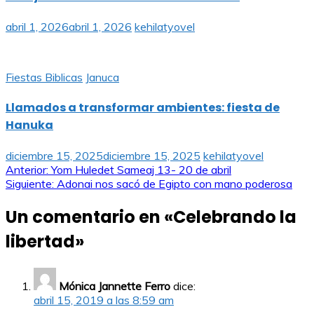
abril 1, 2026
abril 1, 2026
kehilatyovel
Fiestas Biblicas
Januca
Llamados a transformar ambientes: fiesta de
Hanuka
diciembre 15, 2025
diciembre 15, 2025
kehilatyovel
Navegación
Anterior:
Yom Huledet Sameaj 13- 20 de abril
Siguiente:
Adonai nos sacó de Egipto con mano poderosa
de
Un comentario en «
Celebrando la
entradas
libertad
»
Mónica Jannette Ferro
dice:
abril 15, 2019 a las 8:59 am