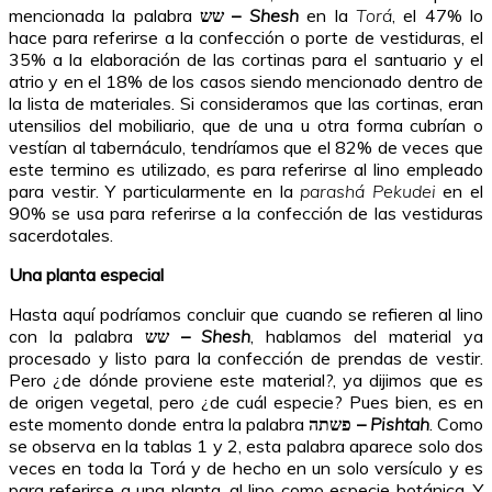
mencionada la palabra
שש –
Shesh
en la
Torá
, el 47% lo
hace para referirse a la confección o porte de vestiduras, el
35% a la elaboración de las cortinas para el santuario y el
atrio y en el 18% de los casos siendo mencionado dentro de
la lista de materiales. Si consideramos que las cortinas, eran
utensilios del mobiliario, que de una u otra forma cubrían o
vestían al tabernáculo, tendríamos que el 82% de veces que
este termino es utilizado, es para referirse al lino empleado
para vestir. Y particularmente en la
parashá Pekudei
en el
90% se usa para referirse a la confección de las vestiduras
sacerdotales.
Una planta especial
Hasta aquí podríamos concluir que cuando se refieren al lino
con la palabra
שש –
Shesh
, hablamos del material ya
procesado y listo para la confección de prendas de vestir.
Pero ¿de dónde proviene este material?, ya dijimos que es
de origen vegetal, pero ¿de cuál especie? Pues bien, es en
este momento donde entra la palabra
פשתה –
Pishtah
. Como
se observa en la tablas 1 y 2, esta palabra aparece solo dos
veces en toda la Torá y de hecho en un solo versículo y es
para referirse a una planta, al lino como especie botánica. Y