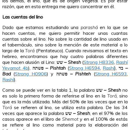
los demás, el lino, que es de origen vegetal. Es por estar
razón, que en esta entrega me quiero concentrar en él.
Las cuentas del lino
Dado que estamos estudiando una
parashá
en la que se
hacen cuentas, me quiero permitir hacer unas cuantas
cuentas sobre el lino. No sobre la cantidad de lino usado en
el tabernáculo, sino sobre la mención de este material a lo
largo de la
Torá
(Pentateuco). Cuando revisamos el texto en
hebreo, encontramos que hay cuatro palabras diferentes
que hacen alusión al Lino:
שש –
Shesh
(
Strong H8336
,
Rashí
Yevamot 4b
),
פשתה –
Pishtah
(
Strong H6594
,
Rashí
),
בד –
Bad
(
Strong H0906
) y
פשתה –
Pishteh
(
Strong H6593
,
Rashí
).
Como se puede ver en la tabla 1, la palabra
שש –
Shesh
no
es solo la primera forma de referirse al lino en la
Torá
, sino
que es la más utilizada. Más del 50% de las veces que en la
Torá
se refieren al lino, se utiliza esta palabra. De las 34
veces que aparece la palabra
שש –
Shesh
, en el 97% de los
casos aparece en el libro de
Shemot
y en el 100% de estás
se refiere al lino como material para la elaboración del