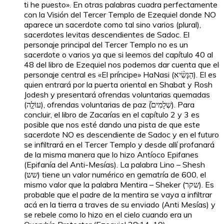
ti he puesto». En otras palabras cuadra perfectamente
con la Visión del Tercer Templo de Ezequiel donde NO
aparece un sacerdote como tal sino varios (plural),
sacerdotes levitas descendientes de Sadoc. El
personaje principal del Tercer Templo no es un
sacerdote o varios ya que si leemos del capítulo 40 al
48 del libro de Ezequiel nos podemos dar cuenta que el
personaje central es «El príncipe» HaNasi (הַנָּשִׂ֨יא). El es
quien entrará por la puerta oriental en Shabat y Rosh
Jodesh y presentará ofrendas voluntarias quemadas
(עוֹלָ֣ה), ofrendas voluntarias de paz (שְׁלָמִים֮). Para
concluir, el libro de Zacarías en el capítulo 2 y 3 es
posible que nos esté dando una pista de que este
sacerdote NO es descendiente de Sadoc y en el futuro
se infiltrará en el Tercer Templo y desde allí profanará
de la misma manera que lo hizo Antíoco Epifanes
(Epifanía del Anti-Mesías). La palabra Lino – Shesh
(שש) tiene un valor numérico en gematría de 600, el
mismo valor que la palabra Mentira – Sheker (שקר). Es
probable que el padre de la mentira se vaya a infiltrar
acá en la tierra a traves de su enviado (Anti Mesías) y
se rebele como lo hizo en el cielo cuando era un