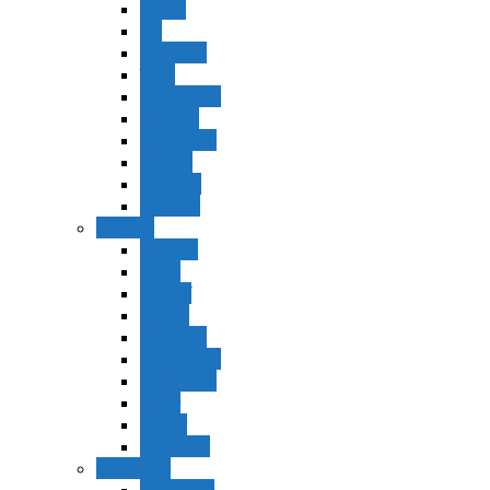
Vaerá
Bo
Beshalaj
Yitró
Mishpatím
Terumá
Tetzavéh
Ki Tisá
vayakel
pekudei
Vayikra
Vayikra
Tzav
Shminí
Tazria
Metzorá
Ajaréi Mot
Kedoshím
Emor
Behar
bejukotai
Bamidbar