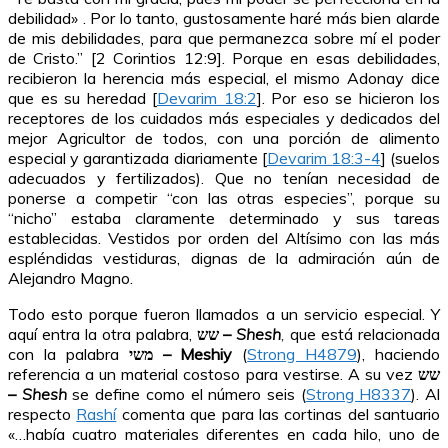
debilidad» . Por lo tanto, gustosamente haré más bien alarde
de mis debilidades, para que permanezca sobre mí el poder
de Cristo.” [2 Corintios 12:9]. Porque en esas debilidades,
recibieron la herencia más especial, el mismo Adonay dice
que es su heredad [
Devarim 18:2
]. Por eso se hicieron los
receptores de los cuidados más especiales y dedicados del
mejor Agricultor de todos, con una porción de alimento
especial y garantizada diariamente [
Devarim 18:3-4
] (suelos
adecuados y fertilizados). Que no tenían necesidad de
ponerse a competir “con las otras especies”, porque su
“nicho” estaba claramente determinado y sus tareas
establecidas. Vestidos por orden del Altísimo con las más
espléndidas vestiduras, dignas de la admiración aún de
Alejandro Magno.
Todo esto porque fueron llamados a un servicio especial. Y
aquí entra la otra palabra,
שש –
Shesh
,
que está relacionada
con la palabra
משי – Meshiy
(
Strong H4879
), haciendo
referencia a un material costoso para vestirse. A su vez
שש
–
Shesh
se define como el número seis (
Strong H8337
). Al
respecto
Rashí
comenta que para las cortinas del santuario
«…había cuatro materiales diferentes en cada hilo, uno de