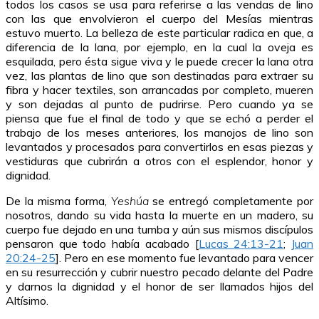
todos los casos se usa para referirse a las vendas de lino
con las que envolvieron el cuerpo del Mesías mientras
estuvo muerto. La belleza de este particular radica en que, a
diferencia de la lana, por ejemplo, en la cual la oveja es
esquilada, pero ésta sigue viva y le puede crecer la lana otra
vez, las plantas de lino que son destinadas para extraer su
fibra y hacer textiles, son arrancadas por completo, mueren
y son dejadas al punto de pudrirse. Pero cuando ya se
piensa que fue el final de todo y que se echó a perder el
trabajo de los meses anteriores, los manojos de lino son
levantados y procesados para convertirlos en esas piezas y
vestiduras que cubrirán a otros con el esplendor, honor y
dignidad.
De la misma forma,
Yeshúa
se entregó completamente por
nosotros, dando su vida hasta la muerte en un madero, su
cuerpo fue dejado en una tumba y aún sus mismos discípulos
pensaron que todo había acabado [
Lucas 24:13-21
;
Juan
20:24-25
]. Pero en ese momento fue levantado para vencer
en su resurrección y cubrir nuestro pecado delante del Padre
y darnos la dignidad y el honor de ser llamados hijos del
Altísimo.