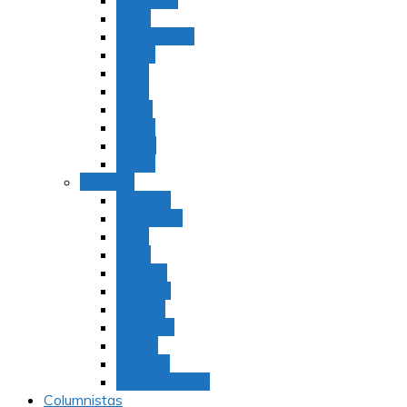
Bamidbar
Nasó
Behaaloteja
Shelaj
Koraj
Jukat
Balak
Pinjas
Matot
Masei
Devarim
Devarím
Vaetjanán
Ekev
Reeh
Shoftím
Ki Tetzé
Ki Tavó
Nitzavim
Vaiélej
Haazinu
Vezot Habrajá
Columnistas