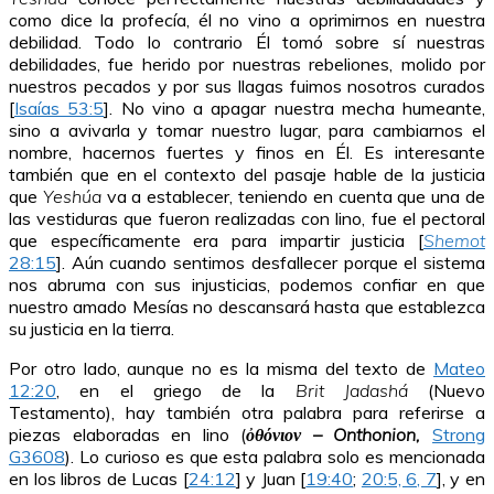
como dice la profecía, él no vino a oprimirnos en nuestra
debilidad. Todo lo contrario Él tomó sobre sí nuestras
debilidades, fue herido por nuestras rebeliones, molido por
nuestros pecados y por sus llagas fuimos nosotros curados
[
Isaías 53:5
]. No vino a apagar nuestra mecha humeante,
sino a avivarla y tomar nuestro lugar, para cambiarnos el
nombre, hacernos fuertes y finos en Él. Es interesante
también que en el contexto del pasaje hable de la justicia
que
Yeshúa
va a establecer, teniendo en cuenta que una de
las vestiduras que fueron realizadas con lino, fue el pectoral
que específicamente era para impartir justicia [
Shemot
28:15
]. Aún cuando sentimos desfallecer porque el sistema
nos abruma con sus injusticias, podemos confiar en que
nuestro amado Mesías no descansará hasta que establezca
su justicia en la tierra.
Por otro lado, aunque no es la misma del texto de
Mateo
12:20
, en el griego de la
Brit Jadashá
(Nuevo
Testamento), hay también otra palabra para referirse a
piezas elaboradas en lino (
ὀθόνιον – Onthonion,
Strong
G3608
). Lo curioso es que esta palabra solo es mencionada
en los libros de Lucas [
24:12
] y Juan [
19:40
;
20:5, 6, 7
], y en