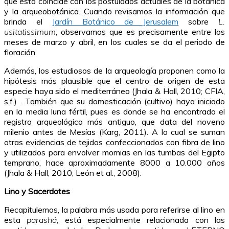
que esto coincide con los postulados actuales de la botánica
y la arqueobotánica. Cuando revisamos la información que
brinda el
Jardín Botánico de Jerusalem
sobre
L.
usitatissimum
, observamos que es precisamente entre los
meses de marzo y abril, en los cuales se da el periodo de
floración.
Además, los estudiosos de la arqueología proponen como la
hipótesis más plausible que el centro de origen de esta
especie haya sido el mediterráneo (Jhala & Hall, 2010; CFIA,
s.f.) . También que su domesticación (cultivo) haya iniciado
en la media luna fértil, pues es donde se ha encontrado el
registro arqueológico más antiguo, que data del noveno
milenio antes de Mesías (Karg, 2011). A lo cual se suman
otras evidencias de tejidos confeccionados con fibra de lino
y utilizados para envolver momias en las tumbas del Egipto
temprano, hace aproximadamente 8000 a 10.000 años
(Jhala & Hall, 2010; León et al., 2008).
Lino y Sacerdotes
Recapitulemos, la palabra más usada para referirse al lino en
esta
parashá
, está especialmente relacionada con las