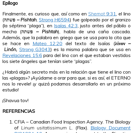
Epílogo
Finalmente, es curioso que, así como en
Shemot
9:31
, el lino
(
פשתה –
Pishtah
,
Strong H6594
) fue golpeado por el granizo
(la séptima “plaga”), en
Isaías 42:3
, justo antes del pábilo o
mecha (
פשתה –
Pishtah
), habla de una caña cascada.
Además, que la palabra en griego que se usa para la cita que
se hace en
Mateo 12:20
del texto de Isaías (
λίνον –
Linón,
Strong G3043
) es la misma palabra que se usa en
Revelaciones 15:6
para del lino con el que estaban vestidos
los siete ángeles que tenían siete “plagas”.
¿Habrá algún secreto más en la relación que tiene el lino con
las «plagas»? ¡Ayúdame a orar para que, si es así, el ETERNO
nos lo revele! ¡y quizá podamos desarrollarlo en un próximo
estudio!
¡Shavua tov!
REFERENCIAS
CFIA – Canadian Food Inspection Agency. The Biology
of
Linum usitatissimum L.
(Flax).
Biology Document