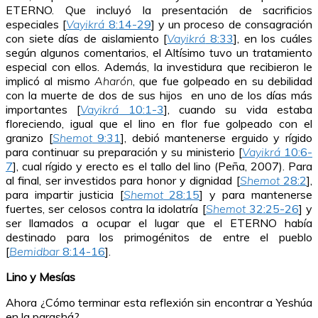
ETERNO. Que incluyó la presentación de sacrificios
especiales [
Vayikrá
8:14-29
] y un proceso de consagración
con siete días de aislamiento [
Vayikrá
8:33
], en los cuáles
según algunos comentarios, el Altísimo tuvo un tratamiento
especial con ellos. Además, la investidura que recibieron le
implicó al mismo
Aharón
, que fue golpeado en su debilidad
con la muerte de dos de sus hijos en uno de los días más
importantes [
Vayikrá
10:1-3
], cuando su vida estaba
floreciendo, igual que el lino en flor fue golpeado con el
granizo [
Shemot
9:31
], debió mantenerse erguido y rígido
para continuar su preparación y su ministerio [
Vayikrá
10:6-
7
], cual rígido y erecto es el tallo del lino (Peña, 2007). Para
al final, ser investidos para honor y dignidad [
Shemot
28:2
],
para impartir justicia [
Shemot
28:15
] y para mantenerse
fuertes, ser celosos contra la idolatría [
Shemot
32:25-26
] y
ser llamados a ocupar el lugar que el ETERNO había
destinado para los primogénitos de entre el pueblo
[
Bemidbar
8:14-16
].
Lino y Mesías
Ahora ¿Cómo terminar esta reflexión sin encontrar a Yeshúa
en la parashá?