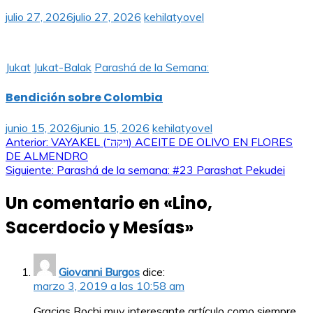
julio 27, 2026
julio 27, 2026
kehilatyovel
Jukat
Jukat-Balak
Parashá de la Semana:
Bendición sobre Colombia
junio 15, 2026
junio 15, 2026
kehilatyovel
Navegación
Anterior:
VAYAKEL (ויקה־) ACEITE DE OLIVO EN FLORES
DE ALMENDRO
de
Siguiente:
Parashá de la semana: #23 Parashat Pekudei
entradas
Un comentario en «
Lino,
Sacerdocio y Mesías
»
Giovanni Burgos
dice:
marzo 3, 2019 a las 10:58 am
Gracias Rochi muy interesante artículo como siempre.