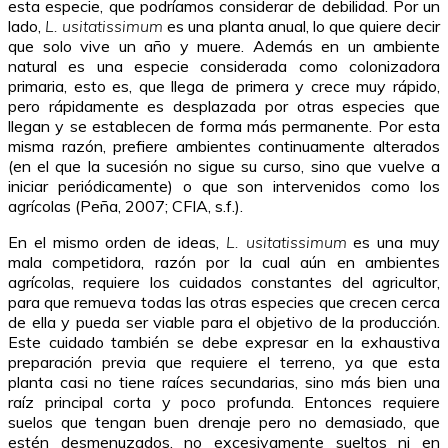
esta especie, que podríamos considerar de debilidad. Por un
lado,
L. usitatissimum
es una planta anual, lo que quiere decir
que solo vive un año y muere. Además en un ambiente
natural es una especie considerada como colonizadora
primaria, esto es, que llega de primera y crece muy rápido,
pero rápidamente es desplazada por otras especies que
llegan y se establecen de forma más permanente. Por esta
misma razón, prefiere ambientes continuamente alterados
(en el que la sucesión no sigue su curso, sino que vuelve a
iniciar periódicamente) o que son intervenidos como los
agrícolas (Peña, 2007; CFIA, s.f.).
En el mismo orden de ideas,
L. usitatissimum
es una muy
mala competidora, razón por la cual aún en ambientes
agrícolas, requiere los cuidados constantes del agricultor,
para que remueva todas las otras especies que crecen cerca
de ella y pueda ser viable para el objetivo de la producción.
Este cuidado también se debe expresar en la exhaustiva
preparación previa que requiere el terreno, ya que esta
planta casi no tiene raíces secundarias, sino más bien una
raíz principal corta y poco profunda. Entonces requiere
suelos que tengan buen drenaje pero no demasiado, que
estén desmenuzados, no excesivamente sueltos ni en