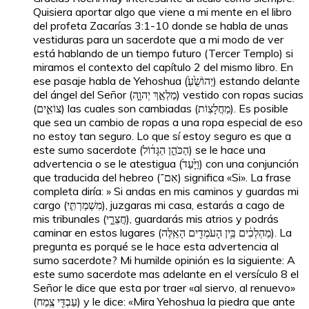
Quisiera aportar algo que viene a mi mente en el libro
del profeta Zacarías 3:1-10 donde se habla de unas
vestiduras para un sacerdote que a mi modo de ver
está hablando de un tiempo futuro (Tercer Templo) si
miramos el contexto del capítulo 2 del mismo libro. En
ese pasaje habla de Yehoshua (יְהוֹשֻׁ֙עַ֙) estando delante
del ángel del Señor (מַלְאַ֣ךְ יְהוָ֑ה) vestido con ropas sucias
(צוֹאִ֑ים) las cuales son cambiadas (מַחֲלָצֽוֹת). Es posible
que sea un cambio de ropas a una ropa especial de eso
no estoy tan seguro. Lo que sí estoy seguro es que a
este sumo sacerdote (הַכֹּהֵ֣ן הַגָּד֔וֹל) se le hace una
advertencia o se le atestigua (וַיָּ֙עַד֙) con una conjunción
que traducida del hebreo (אִם־) significa «Si». La frase
completa diría: » Si andas en mis caminos y guardas mi
cargo (מִשְׁמַרְתִּ֣י), juzgaras mi casa, estarás a cago de
mis tribunales (חֲצֵרָ֑י), guardarás mis atrios y podrás
caminar en estos lugares (מַהְלְכִ֔ים בֵּ֥ין הָעֹמְדִ֖ים הָאֵֽלֶּה). La
pregunta es porqué se le hace esta advertencia al
sumo sacerdote? Mi humilde opinión es la siguiente: A
este sumo sacerdote mas adelante en el versículo 8 el
Señor le dice que esta por traer «al siervo, al renuevo»
(עַבְדִּ֖י צֶֽמַח) y le dice: «Mira Yehoshua la piedra que ante