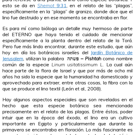
esto se da en
Shemot
9:31
, en el relato de las “plagas”,
específicamente en la “plaga” de granizo, donde dice que el
lino fue destruido y en ese momento se encontraba en flor.
Es para mí como bióloga un detalle muy hermoso de parte
del ETERNO que haya tenido el cuidado de mencionar
específicamente a la planta dentro del relato de la Torá.
Pero fue más lindo encontrar, durante este estudio, que aún
hoy en día los botánicos israelíes del
Jardín Botánico de
Jerusalem
, utilizan la palabra
פשתה –
Pishtah
como nombre
común de la especie
Linum usitatissimum L.
La cual aún
hace parte de la flora de Israel y que por más de ocho mil
años ha sido la especie que la humanidad ha domesticado y
aprovechado para extraer, entre otras cosas, la fibra con la
que se produce el lino textil (León et al., 2008).
Hay algunos aspectos especiales que son revelados en el
hecho que esta especie botánica sea mencionada
precisamente en el relato de las plagas. Entre éstos, poder
intuir que en la época del éxodo, el lino era un cultivo
importante en Egipto y particularmente que durante la
primavera se encontraba en floración. Lo más fascinante es