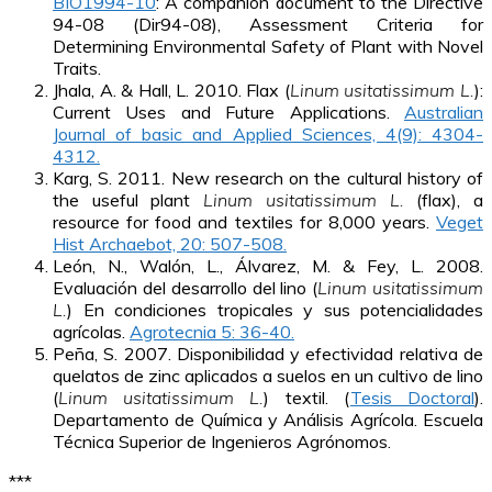
BIO1994-10
: A companion document to the Directive
94-08 (Dir94-08), Assessment Criteria for
Determining Environmental Safety of Plant with Novel
Traits.
Jhala, A. & Hall, L. 2010. Flax (
Linum usitatissimum L.
):
Current Uses and Future Applications.
Australian
Journal of basic and Applied Sciences, 4(9): 4304-
4312.
Karg, S. 2011. New research on the cultural history of
the useful plant
Linum usitatissimum L.
(flax), a
resource for food and textiles for 8,000 years.
Veget
Hist Archaebot, 20: 507-508.
León, N., Walón, L., Álvarez, M. & Fey, L. 2008.
Evaluación del desarrollo del lino (
Linum usitatissimum
L.
) En condiciones tropicales y sus potencialidades
agrícolas.
Agrotecnia 5: 36-40.
Peña, S. 2007. Disponibilidad y efectividad relativa de
quelatos de zinc aplicados a suelos en un cultivo de lino
(
Linum usitatissimum L.
) textil. (
Tesis Doctoral
).
Departamento de Química y Análisis Agrícola. Escuela
Técnica Superior de Ingenieros Agrónomos.
***