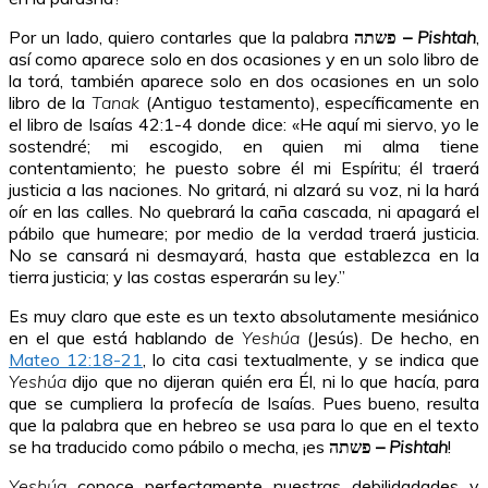
Por un lado, quiero contarles que la palabra
פשתה –
Pishtah
,
así como aparece solo en dos ocasiones y en un solo libro de
la torá, también aparece solo en dos ocasiones en un solo
libro de la
Tanak
(Antiguo testamento), específicamente en
el libro de Isaías 42:1-4 donde dice: «He aquí mi siervo, yo le
sostendré; mi escogido, en quien mi alma tiene
contentamiento; he puesto sobre él mi Espíritu; él traerá
justicia a las naciones. No gritará, ni alzará su voz, ni la hará
oír en las calles. No quebrará la caña cascada, ni apagará el
pábilo que humeare; por medio de la verdad traerá justicia.
No se cansará ni desmayará, hasta que establezca en la
tierra justicia; y las costas esperarán su ley.”
Es muy claro que este es un texto absolutamente mesiánico
en el que está hablando de
Yeshúa
(Jesús). De hecho, en
Mateo 12:18-21
, lo cita casi textualmente, y se indica que
Yeshúa
dijo que no dijeran quién era Él, ni lo que hacía, para
que se cumpliera la profecía de Isaías. Pues bueno, resulta
que la palabra que en hebreo se usa para lo que en el texto
se ha traducido como pábilo o mecha, ¡es
פשתה –
Pishtah
!
Yeshúa
conoce perfectamente nuestras debilidadades y