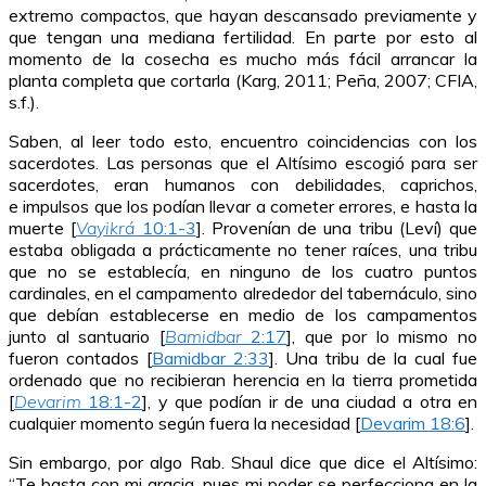
extremo compactos, que hayan descansado previamente y
que tengan una mediana fertilidad. En parte por esto al
momento de la cosecha es mucho más fácil arrancar la
planta completa que cortarla (Karg, 2011; Peña, 2007; CFIA,
s.f.).
Saben, al leer todo esto, encuentro coincidencias con los
sacerdotes. Las personas que el Altísimo escogió para ser
sacerdotes, eran humanos con debilidades, caprichos,
e impulsos que los podían llevar a cometer errores, e hasta la
muerte [
Vayikrá
10:1-3
]. Provenían de una tribu (Leví) que
estaba obligada a prácticamente no tener raíces, una tribu
que no se establecía, en ninguno de los cuatro puntos
cardinales, en el campamento alrededor del tabernáculo, sino
que debían establecerse en medio de los campamentos
junto al santuario [
Bamidbar
2:17
], que por lo mismo no
fueron contados [
Bamidbar 2:33
]. Una tribu de la cual fue
ordenado que no recibieran herencia en la tierra prometida
[
Devarim
18:1-2
], y que podían ir de una ciudad a otra en
cualquier momento según fuera la necesidad [
Devarim 18:6
].
Sin embargo, por algo Rab. Shaul dice que dice el Altísimo:
“Te basta con mi gracia, pues mi poder se perfecciona en la