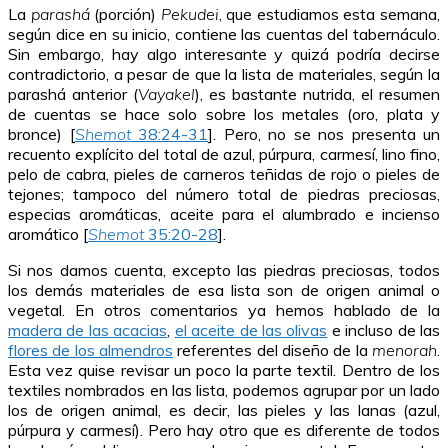
La
parashá
(porción)
Pekudei
, que estudiamos esta semana,
según dice en su inicio, contiene las cuentas del tabernáculo.
Sin embargo, hay algo interesante y quizá podría decirse
contradictorio, a pesar de que la lista de materiales, según la
parashá anterior (
Vayakel
), es bastante nutrida, el resumen
de cuentas se hace solo sobre los metales (oro, plata y
bronce) [
Shemot
38:24-31
]. Pero, no se nos presenta un
recuento explícito del total de azul, púrpura, carmesí, lino fino,
pelo de cabra, pieles de carneros teñidas de rojo o pieles de
tejones; tampoco del número total de piedras preciosas,
especias aromáticas, aceite para el alumbrado e incienso
aromático [
Shemot
35:20-28
].
Si nos damos cuenta, excepto las piedras preciosas, todos
los demás materiales de esa lista son de origen animal o
vegetal. En otros comentarios ya hemos hablado de la
madera de las acacias
,
el aceite de las olivas
e incluso de las
flores de los almendros
referentes del diseño de la
menorah
.
Esta vez quise revisar un poco la parte textil. Dentro de los
textiles nombrados en las lista, podemos agrupar por un lado
los de origen animal, es decir, las pieles y las lanas (azul,
púrpura y carmesí). Pero hay otro que es diferente de todos