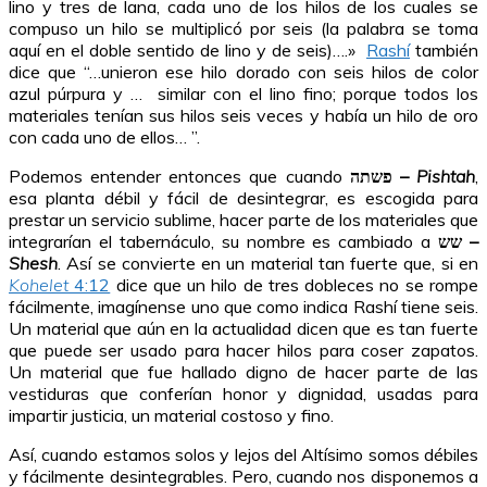
lino y tres de lana, cada uno de los hilos de los cuales se
compuso un hilo se multiplicó por seis (la palabra se toma
aquí en el doble sentido de lino y de seis)….»
Rashí
también
dice que “…unieron ese hilo dorado con seis hilos de color
azul púrpura y … similar con el lino fino; porque todos los
materiales tenían sus hilos seis veces y había un hilo de oro
con cada uno de ellos… ”.
Podemos entender entonces que cuando
פשתה –
Pishtah
,
esa planta débil y fácil de desintegrar, es escogida para
prestar un servicio sublime, hacer parte de los materiales que
integrarían el tabernáculo, su nombre es cambiado a
שש –
Shesh
. Así se convierte en un material tan fuerte que, si en
Kohelet
4:12
dice que un hilo de tres dobleces no se rompe
fácilmente, imagínense uno que como indica Rashí tiene seis.
Un material que aún en la actualidad dicen que es tan fuerte
que puede ser usado para hacer hilos para coser zapatos.
Un material que fue hallado digno de hacer parte de las
vestiduras que conferían honor y dignidad, usadas para
impartir justicia, un material costoso y fino.
Así, cuando estamos solos y lejos del Altísimo somos débiles
y fácilmente desintegrables. Pero, cuando nos disponemos a