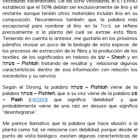
vestiduras sacerdotales. De las ocho vestiduras, el ETERNO
estableció que el 50% debían ser exclusivamente de lino y el
restante aunque tenían otros materiales incluían lino en su
composición. Recordemos también que, la palabra más
excepcional para nombrar al lino en la
Torá
, se refiere
precisamente a la planta del cual se extrae esta fibra.
Teniendo en cuenta lo anterior, me gustaría en los próximos
párrafos revisar un poco de la biología de esta especie, de
los procesos de extracción de la fibra y la producción de los
textiles, de los significados en hebreo de
שש –
Shesh
y en
פשתה –
Pishtah
, tratando de resaltar y relacionar algunas
características dentro de esa información con relación los
sacerdotes y su servicio.
Según el Strong, la palabra
פשתה –
Pishtah
viene de la
palabra
פשתה –
Pishteh
, que a su vez viene de la palabra
פש
– Pash
(
H6580
) que significa “debilidad” y que
probablemente viene de una raíz en desuso que significa
“desintegrarse”.
Me parece llamativo que la palabra que hace alusión a la
planta como tal, se relacione con debilidad, porque desde el
punto de vista biológico, existen algunas características de