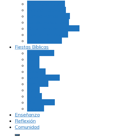
Julio Rubio (Dudu)
Martha Tarazona
Familia Barrios Lara
Familia Forero Díaz
Rocio Delvalle Quevedo
Moshe Hernández
Carolina Aguirre
Fiestas Bíblicas
Tu B’Shevat
Purim
Pesaj
Shavuot
Rosh Hashana
Yom Kipur
Sukot
Januca
Rosh Jodesh
Ayunos
Enseñanza
Reflexión
Comunidad