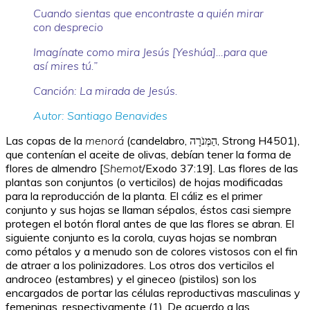
Cuando sientas que encontraste a quién mirar
con desprecio
Imagínate como mira Jesús [Yeshúa]…para que
así mires tú.”
Canción: La mirada de Jesús.
Autor: Santiago Benavides
Las copas de la
menorá
(candelabro, הַמְּנֹרָה, Strong H4501),
que contenían el aceite de olivas, debían tener la forma de
flores de almendro [
Shemot
/Exodo 37:19]. Las flores de las
plantas son conjuntos (o verticilos) de hojas modificadas
para la reproducción de la planta. El cáliz es el primer
conjunto y sus hojas se llaman sépalos, éstos casi siempre
protegen el botón floral antes de que las flores se abran. El
siguiente conjunto es la corola, cuyas hojas se nombran
como pétalos y a menudo son de colores vistosos con el fin
de atraer a los polinizadores. Los otros dos verticilos el
androceo (estambres) y el gineceo (pistilos) son los
encargados de portar las células reproductivas masculinas y
femeninas, respectivamente
(1). De acuerdo a las