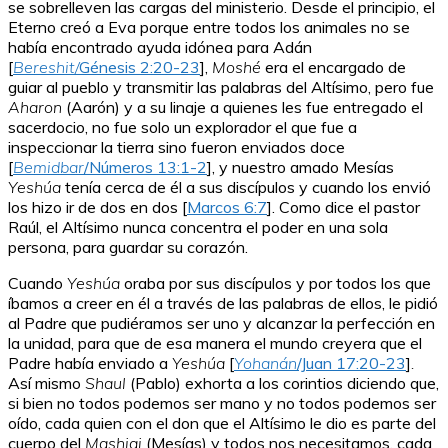
se sobrelleven las cargas del ministerio. Desde el principio, el
Eterno creó a Eva porque entre todos los animales no se
había encontrado ayuda idónea para Adán
[
Bereshit/
Génesis 2:20-23
],
Moshé
era el encargado de
guiar al pueblo y transmitir las palabras del Altísimo, pero fue
Aharon
(Aarón) y a su linaje a quienes les fue entregado el
sacerdocio, no fue solo un explorador el que fue a
inspeccionar la tierra sino fueron enviados doce
[
Bemidbar
/Números 13:1-2
], y nuestro amado Mesías
Yeshúa
tenía cerca de él a sus discípulos y cuando los envió
los hizo ir de dos en dos [
Marcos 6:7
]. Como dice el pastor
Raúl, el Altísimo nunca concentra el poder en una sola
persona, para guardar su corazón.
Cuando
Yeshúa
oraba por sus discípulos y por todos los que
íbamos a creer en él a través de las palabras de ellos, le pidió
al Padre que pudiéramos ser uno y alcanzar la perfección en
la unidad, para que de esa manera el mundo creyera que el
Padre había enviado a
Yeshúa
[
Yohanán
/Juan 17:20-23
]
.
Así mismo
Shaul
(Pablo) exhorta a los corintios diciendo que,
si bien no todos podemos ser mano y no todos podemos ser
oído, cada quien con el don que el Altísimo le dio es parte del
cuerpo del
Mashiaj
(Mesías) y todos nos necesitamos, cada