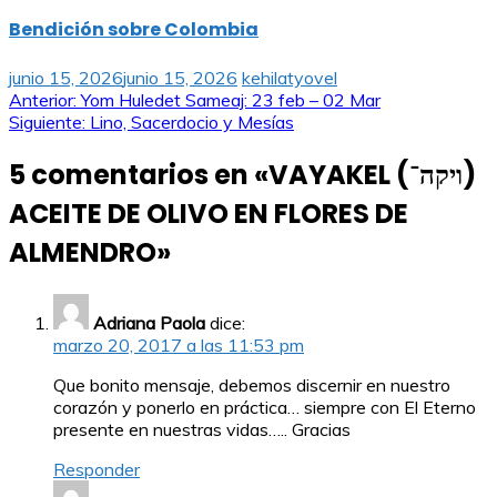
Bendición sobre Colombia
junio 15, 2026
junio 15, 2026
kehilatyovel
Navegación
Anterior:
Yom Huledet Sameaj: 23 feb – 02 Mar
Siguiente:
Lino, Sacerdocio y Mesías
de
5 comentarios en «
VAYAKEL (ויקה־)
entradas
ACEITE DE OLIVO EN FLORES DE
ALMENDRO
»
Adriana Paola
dice:
marzo 20, 2017 a las 11:53 pm
Que bonito mensaje, debemos discernir en nuestro
corazón y ponerlo en práctica… siempre con El Eterno
presente en nuestras vidas….. Gracias
Responder