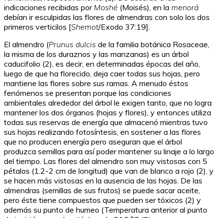
indicaciones recibidas por
Moshé
(Moisés), en la
menorá
debían ir esculpidas las flores de almendras con solo los dos
primeros verticilos [
Shemot
/Exodo 37:19].
El almendro (
Prunus dulcis
de la familia botánica Rosaceae,
la misma de los duraznos y las manzanas) es un árbol
caducifolio
(2), es decir, en determinadas épocas del año,
luego de que ha florecido, deja caer todas sus hojas, pero
mantiene las flores sobre sus ramas. A menudo éstos
fenómenos se presentan porque las condiciones
ambientales alrededor del árbol le exigen tanto, que no logra
mantener los dos órganos (hojas y flores), y entonces utiliza
todas sus reservas de energía que almacenó mientras tuvo
sus hojas realizando fotosíntesis, en sostener a las flores
que no producen energía pero aseguran que el árbol
produzca semillas para así poder mantener su linaje a lo largo
del tiempo. Las flores del almendro son muy vistosas con 5
pétalos (1.2-2 cm de longitud) que van de blanco a rojo (2), y
se hacen más vistosas en la ausencia de las hojas. De las
almendras (semillas de sus frutos) se puede sacar aceite,
pero éste tiene compuestos que pueden ser tóxicos
(2) y
además su punto de humeo (Temperatura anterior al punto