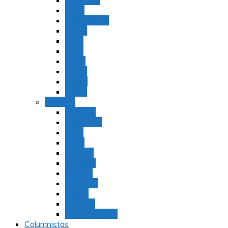
Bamidbar
Nasó
Behaaloteja
Shelaj
Koraj
Jukat
Balak
Pinjas
Matot
Masei
Devarim
Devarím
Vaetjanán
Ekev
Reeh
Shoftím
Ki Tetzé
Ki Tavó
Nitzavim
Vaiélej
Haazinu
Vezot Habrajá
Columnistas