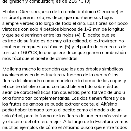
de ignición y combustión) es de 216 °C
(3).
El olivo (
Olea europaea
de la familia botánica Oleaceae) es
un árbol perennifolio, es decir, que mantiene sus hojas
siempre verdes a lo largo de todo el año. Las flores son poco
vistosas con solo 4 pétalos blancos de 1-2 mm de longitud,
y que se diseminan entre las hojas (4). El aceite que se
extrae de su fruto es de muy alta calidad, el extravirgen no
contiene compuestos tóxicos (5) y el punto de humeo es de
tan solo 160°C
3
, lo que quiere decir que genera combustión
más fácil que el aceite de almendras.
Me llama mucho la atención que los dos árboles simbólicos
involucrados en la estructura y función de la
menorá
, las
flores del almendro como modelo en la forma de las copas y
el aceite del olivo como combustible vertido sobre éstas,
sean de características tan opuestas, pero tal vez de una u
otra forma tan complementarias. Los dos tienen flores y de
los frutos de ambos se puede extraer aceite, el Altísimo
podía haber tomado tanto el aceite como el modelo de un
solo árbol, pero la forma de las flores de uno era más vistosa
y el aceite del otro era mejor. A lo largo de la Escritura vemos
muchos ejemplos de cómo el Altísimo busca que entre todos