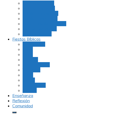
Julio Rubio (Dudu)
Martha Tarazona
Familia Barrios Lara
Familia Forero Díaz
Rocio Delvalle Quevedo
Moshe Hernández
Carolina Aguirre
Fiestas Bíblicas
Tu B’Shevat
Purim
Pesaj
Shavuot
Rosh Hashana
Yom Kipur
Sukot
Januca
Rosh Jodesh
Ayunos
Enseñanza
Reflexión
Comunidad