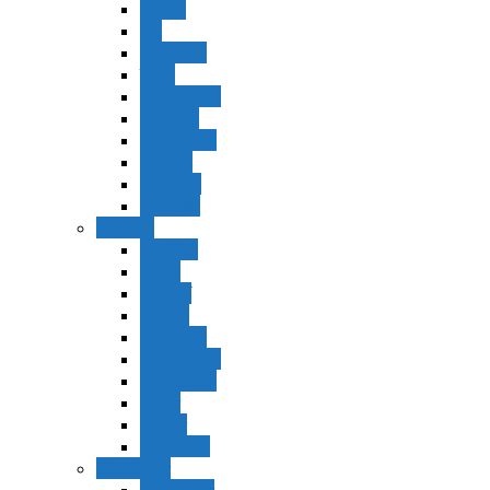
Vaerá
Bo
Beshalaj
Yitró
Mishpatím
Terumá
Tetzavéh
Ki Tisá
vayakel
pekudei
Vayikra
Vayikra
Tzav
Shminí
Tazria
Metzorá
Ajaréi Mot
Kedoshím
Emor
Behar
bejukotai
Bamidbar