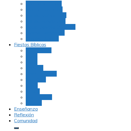
Julio Rubio (Dudu)
Martha Tarazona
Familia Barrios Lara
Familia Forero Díaz
Rocio Delvalle Quevedo
Moshe Hernández
Carolina Aguirre
Fiestas Bíblicas
Tu B’Shevat
Purim
Pesaj
Shavuot
Rosh Hashana
Yom Kipur
Sukot
Januca
Rosh Jodesh
Ayunos
Enseñanza
Reflexión
Comunidad