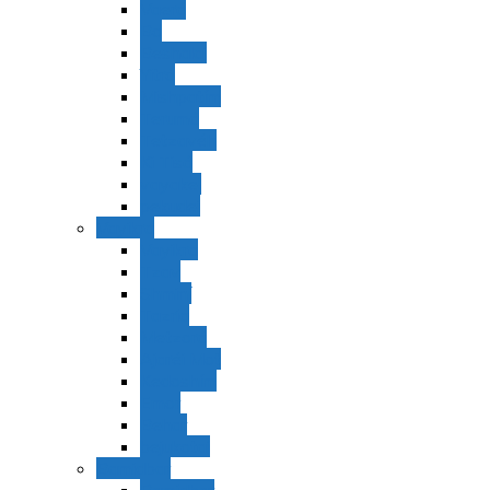
Vaerá
Bo
Beshalaj
Yitró
Mishpatím
Terumá
Tetzavéh
Ki Tisá
vayakel
pekudei
Vayikra
Vayikra
Tzav
Shminí
Tazria
Metzorá
Ajaréi Mot
Kedoshím
Emor
Behar
bejukotai
Bamidbar