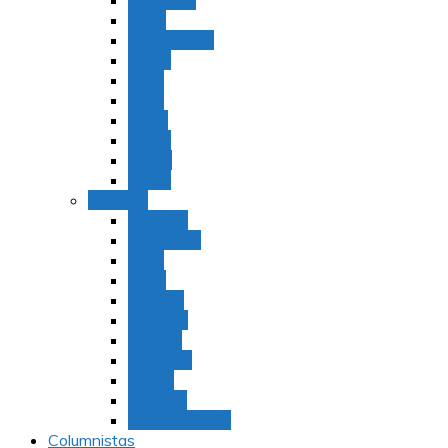
Bamidbar
Nasó
Behaaloteja
Shelaj
Koraj
Jukat
Balak
Pinjas
Matot
Masei
Devarim
Devarím
Vaetjanán
Ekev
Reeh
Shoftím
Ki Tetzé
Ki Tavó
Nitzavim
Vaiélej
Haazinu
Vezot Habrajá
Columnistas