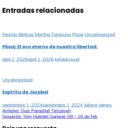
Entradas relacionadas
Fiestas Biblicas
Martha Tarazona
Pesaj
Uncategorized
Pésaj: El eco eterno de nuestra libertad.
abril 1, 2026
abril 1, 2026
kehilatyovel
Uncategorized
Espíritu de Jezabel
septiembre 1, 2024
septiembre 1, 2024
Juliana Jaimes
Navegación
Anterior:
Quiz Parashat Tetzaveh
Siguiente:
Yom Huledet Sameaj: 09 – 16 de feb
de