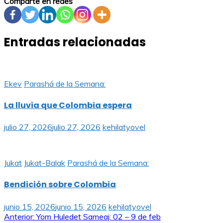
Comparte en redes
Entradas relacionadas
Ekev
Parashá de la Semana:
La lluvia que Colombia espera
julio 27, 2026
julio 27, 2026
kehilatyovel
Jukat
Jukat-Balak
Parashá de la Semana:
Bendición sobre Colombia
junio 15, 2026
junio 15, 2026
kehilatyovel
Navegación
Anterior:
Yom Huledet Sameaj: 02 – 9 de feb