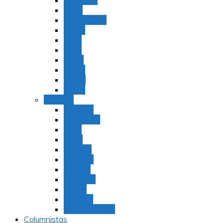
Bamidbar
Nasó
Behaaloteja
Shelaj
Koraj
Jukat
Balak
Pinjas
Matot
Masei
Devarim
Devarím
Vaetjanán
Ekev
Reeh
Shoftím
Ki Tetzé
Ki Tavó
Nitzavim
Vaiélej
Haazinu
Vezot Habrajá
Columnistas