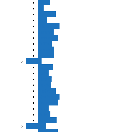
Vaerá
Bo
Beshalaj
Yitró
Mishpatím
Terumá
Tetzavéh
Ki Tisá
vayakel
pekudei
Vayikra
Vayikra
Tzav
Shminí
Tazria
Metzorá
Ajaréi Mot
Kedoshím
Emor
Behar
bejukotai
Bamidbar