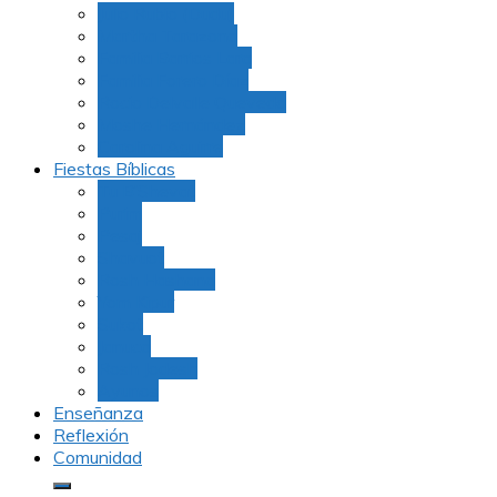
Julio Rubio (Dudu)
Martha Tarazona
Familia Barrios Lara
Familia Forero Díaz
Rocio Delvalle Quevedo
Moshe Hernández
Carolina Aguirre
Fiestas Bíblicas
Tu B’Shevat
Purim
Pesaj
Shavuot
Rosh Hashana
Yom Kipur
Sukot
Januca
Rosh Jodesh
Ayunos
Enseñanza
Reflexión
Comunidad