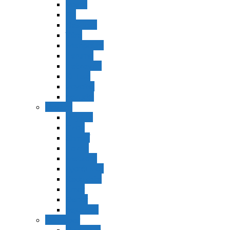
Vaerá
Bo
Beshalaj
Yitró
Mishpatím
Terumá
Tetzavéh
Ki Tisá
vayakel
pekudei
Vayikra
Vayikra
Tzav
Shminí
Tazria
Metzorá
Ajaréi Mot
Kedoshím
Emor
Behar
bejukotai
Bamidbar