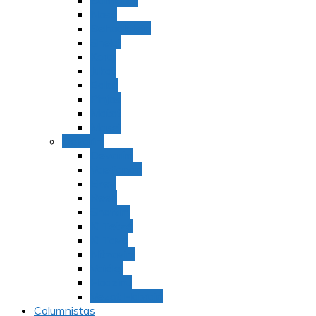
Bamidbar
Nasó
Behaaloteja
Shelaj
Koraj
Jukat
Balak
Pinjas
Matot
Masei
Devarim
Devarím
Vaetjanán
Ekev
Reeh
Shoftím
Ki Tetzé
Ki Tavó
Nitzavim
Vaiélej
Haazinu
Vezot Habrajá
Columnistas