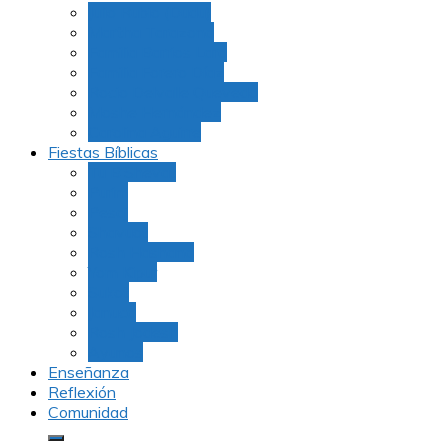
Julio Rubio (Dudu)
Martha Tarazona
Familia Barrios Lara
Familia Forero Díaz
Rocio Delvalle Quevedo
Moshe Hernández
Carolina Aguirre
Fiestas Bíblicas
Tu B’Shevat
Purim
Pesaj
Shavuot
Rosh Hashana
Yom Kipur
Sukot
Januca
Rosh Jodesh
Ayunos
Enseñanza
Reflexión
Comunidad