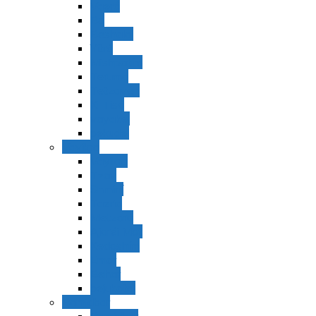
Vaerá
Bo
Beshalaj
Yitró
Mishpatím
Terumá
Tetzavéh
Ki Tisá
vayakel
pekudei
Vayikra
Vayikra
Tzav
Shminí
Tazria
Metzorá
Ajaréi Mot
Kedoshím
Emor
Behar
bejukotai
Bamidbar