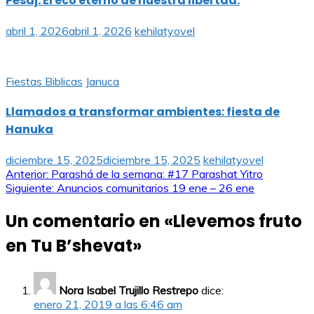
Pésaj: El eco eterno de nuestra libertad.
abril 1, 2026
abril 1, 2026
kehilatyovel
Fiestas Biblicas
Januca
Llamados a transformar ambientes: fiesta de
Hanuka
diciembre 15, 2025
diciembre 15, 2025
kehilatyovel
Navegación
Anterior:
Parashá de la semana: #17 Parashat Yitro
Siguiente:
Anuncios comunitarios 19 ene – 26 ene
de
Un comentario en «
Llevemos fruto
entradas
en Tu B’shevat
»
Nora Isabel Trujillo Restrepo
dice:
enero 21, 2019 a las 6:46 am