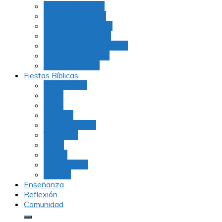
Julio Rubio (Dudu)
Martha Tarazona
Familia Barrios Lara
Familia Forero Díaz
Rocio Delvalle Quevedo
Moshe Hernández
Carolina Aguirre
Fiestas Bíblicas
Tu B’Shevat
Purim
Pesaj
Shavuot
Rosh Hashana
Yom Kipur
Sukot
Januca
Rosh Jodesh
Ayunos
Enseñanza
Reflexión
Comunidad