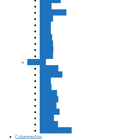
Bamidbar
Nasó
Behaaloteja
Shelaj
Koraj
Jukat
Balak
Pinjas
Matot
Masei
Devarim
Devarím
Vaetjanán
Ekev
Reeh
Shoftím
Ki Tetzé
Ki Tavó
Nitzavim
Vaiélej
Haazinu
Vezot Habrajá
Columnistas