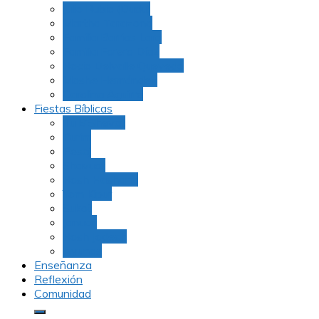
Julio Rubio (Dudu)
Martha Tarazona
Familia Barrios Lara
Familia Forero Díaz
Rocio Delvalle Quevedo
Moshe Hernández
Carolina Aguirre
Fiestas Bíblicas
Tu B’Shevat
Purim
Pesaj
Shavuot
Rosh Hashana
Yom Kipur
Sukot
Januca
Rosh Jodesh
Ayunos
Enseñanza
Reflexión
Comunidad