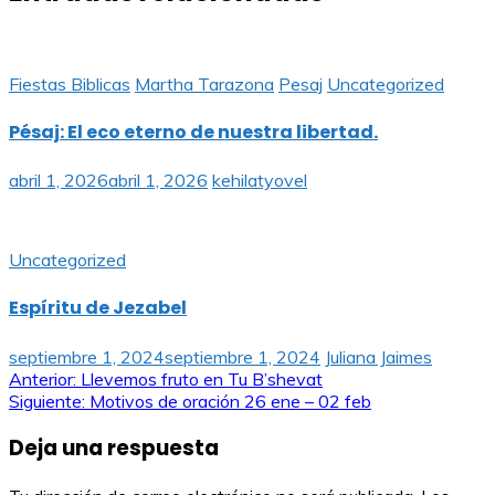
Fiestas Biblicas
Martha Tarazona
Pesaj
Uncategorized
Pésaj: El eco eterno de nuestra libertad.
abril 1, 2026
abril 1, 2026
kehilatyovel
Uncategorized
Espíritu de Jezabel
septiembre 1, 2024
septiembre 1, 2024
Juliana Jaimes
Navegación
Anterior:
Llevemos fruto en Tu B’shevat
Siguiente:
Motivos de oración 26 ene – 02 feb
de
Deja una respuesta
entradas