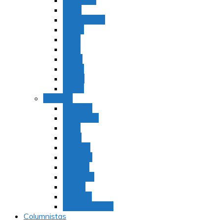
Bamidbar
Nasó
Behaaloteja
Shelaj
Koraj
Jukat
Balak
Pinjas
Matot
Masei
Devarim
Devarím
Vaetjanán
Ekev
Reeh
Shoftím
Ki Tetzé
Ki Tavó
Nitzavim
Vaiélej
Haazinu
Vezot Habrajá
Columnistas