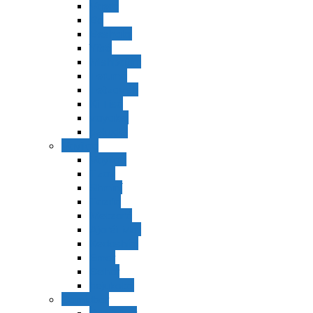
Vaerá
Bo
Beshalaj
Yitró
Mishpatím
Terumá
Tetzavéh
Ki Tisá
vayakel
pekudei
Vayikra
Vayikra
Tzav
Shminí
Tazria
Metzorá
Ajaréi Mot
Kedoshím
Emor
Behar
bejukotai
Bamidbar