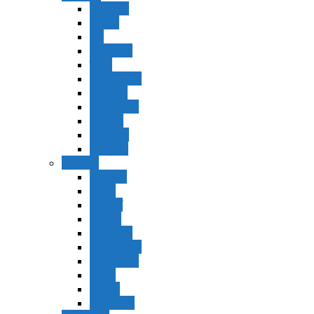
Shemot
Vaerá
Bo
Beshalaj
Yitró
Mishpatím
Terumá
Tetzavéh
Ki Tisá
vayakel
pekudei
Vayikra
Vayikra
Tzav
Shminí
Tazria
Metzorá
Ajaréi Mot
Kedoshím
Emor
Behar
bejukotai