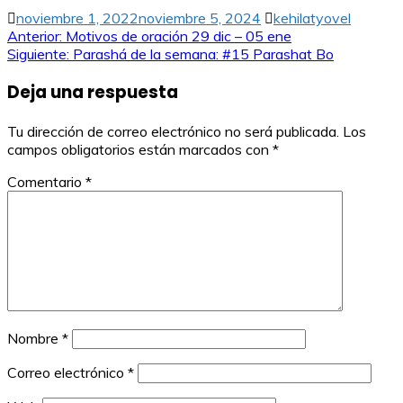
noviembre 1, 2022
noviembre 5, 2024
kehilatyovel
Navegación
Anterior:
Motivos de oración 29 dic – 05 ene
Siguiente:
Parashá de la semana: #15 Parashat Bo
de
Deja una respuesta
entradas
Tu dirección de correo electrónico no será publicada.
Los
campos obligatorios están marcados con
*
Comentario
*
Nombre
*
Correo electrónico
*