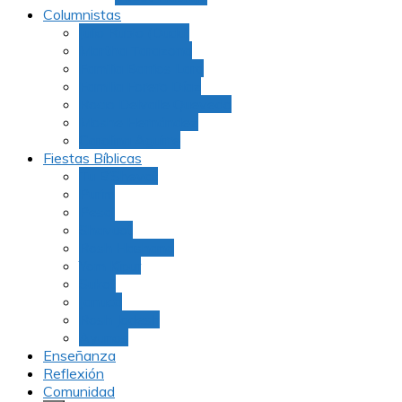
Columnistas
Julio Rubio (Dudu)
Martha Tarazona
Familia Barrios Lara
Familia Forero Díaz
Rocio Delvalle Quevedo
Moshe Hernández
Carolina Aguirre
Fiestas Bíblicas
Tu B’Shevat
Purim
Pesaj
Shavuot
Rosh Hashana
Yom Kipur
Sukot
Januca
Rosh Jodesh
Ayunos
Enseñanza
Reflexión
Comunidad