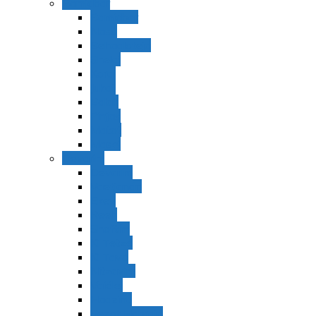
Bamidbar
Bamidbar
Nasó
Behaaloteja
Shelaj
Koraj
Jukat
Balak
Pinjas
Matot
Masei
Devarim
Devarím
Vaetjanán
Ekev
Reeh
Shoftím
Ki Tetzé
Ki Tavó
Nitzavim
Vaiélej
Haazinu
Vezot Habrajá