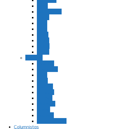
Bamidbar
Nasó
Behaaloteja
Shelaj
Koraj
Jukat
Balak
Pinjas
Matot
Masei
Devarim
Devarím
Vaetjanán
Ekev
Reeh
Shoftím
Ki Tetzé
Ki Tavó
Nitzavim
Vaiélej
Haazinu
Vezot Habrajá
Columnistas