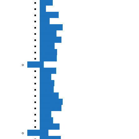
Vaerá
Bo
Beshalaj
Yitró
Mishpatím
Terumá
Tetzavéh
Ki Tisá
vayakel
pekudei
Vayikra
Vayikra
Tzav
Shminí
Tazria
Metzorá
Ajaréi Mot
Kedoshím
Emor
Behar
bejukotai
Bamidbar