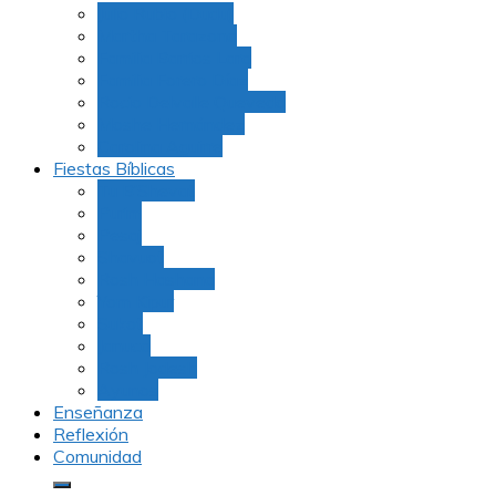
Julio Rubio (Dudu)
Martha Tarazona
Familia Barrios Lara
Familia Forero Díaz
Rocio Delvalle Quevedo
Moshe Hernández
Carolina Aguirre
Fiestas Bíblicas
Tu B’Shevat
Purim
Pesaj
Shavuot
Rosh Hashana
Yom Kipur
Sukot
Januca
Rosh Jodesh
Ayunos
Enseñanza
Reflexión
Comunidad