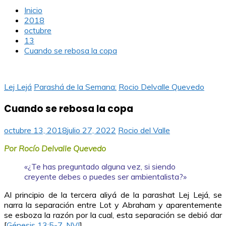
Inicio
2018
octubre
13
Cuando se rebosa la copa
Lej Lejá
Parashá de la Semana:
Rocio Delvalle Quevedo
Cuando se rebosa la copa
octubre 13, 2018
julio 27, 2022
Rocio del Valle
Por
Rocío Delvalle Quevedo
«¿Te has preguntado alguna vez, si siendo
creyente debes o puedes ser ambientalista?»
Al principio de la tercera aliyá de la parashat Lej Lejá, se
narra la separación entre Lot y Abraham y aparentemente
se esboza la razón por la cual, esta separación se debió dar
[
Génesis 13:5-7, NVI
].