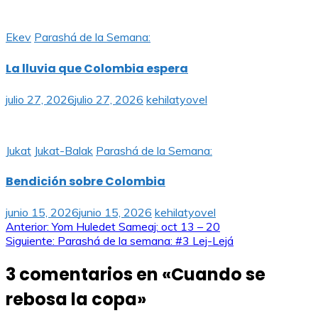
Ekev
Parashá de la Semana:
La lluvia que Colombia espera
julio 27, 2026
julio 27, 2026
kehilatyovel
Jukat
Jukat-Balak
Parashá de la Semana:
Bendición sobre Colombia
junio 15, 2026
junio 15, 2026
kehilatyovel
Navegación
Anterior:
Yom Huledet Sameaj: oct 13 – 20
Siguiente:
Parashá de la semana: #3 Lej-Lejá
de
3 comentarios en «
Cuando se
entradas
rebosa la copa
»