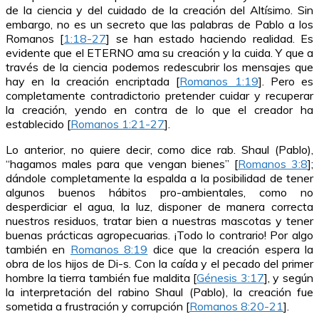
de la ciencia y del cuidado de la creación del Altísimo. Sin
embargo, no es un secreto que las palabras de Pablo a los
Romanos [
1:18-27
] se han estado haciendo realidad. Es
evidente que el ETERNO ama su creación y la cuida. Y que a
través de la ciencia podemos redescubrir los mensajes que
hay en la creación encriptada [
Romanos 1:19
]. Pero es
completamente contradictorio pretender cuidar y recuperar
la creación, yendo en contra de lo que el creador ha
establecido [
Romanos 1:21-27
].
Lo anterior, no quiere decir, como dice rab. Shaul (Pablo),
“hagamos males para que vengan bienes” [
Romanos 3:8
];
dándole completamente la espalda a la posibilidad de tener
algunos buenos hábitos pro-ambientales, como no
desperdiciar el agua, la luz, disponer de manera correcta
nuestros residuos, tratar bien a nuestras mascotas y tener
buenas prácticas agropecuarias. ¡Todo lo contrario! Por algo
también en
Romanos 8:19
dice que la creación espera la
obra de los hijos de Di-s. Con la caída y el pecado del primer
hombre la tierra también fue maldita [
Génesis 3:17
], y según
la interpretación del rabino Shaul (Pablo), la creación fue
sometida a frustración y corrupción [
Romanos 8:20-21
].