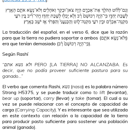
וְגַם־לְל֔וֹט הַהֹלֵ֖ךְ אֶת־אַבְרָ֑ם הָיָ֥ה צֹאן־וּבָקָ֖ר וְאֹהָלִֽים׃ וְלֹא־נָשָׂ֥א אֹתָ֛ם הָאָ֖רֶץ
לָשֶׁ֣בֶת יַחְדָּ֑ו כִּֽי־הָיָ֤ה רְכוּשָׁם֙ רָ֔ב וְלֹ֥א יָֽכְל֖וּ לָשֶׁ֥בֶת יַחְדָּֽו׃ וַֽיְהִי־רִ֗יב בֵּ֚ין רֹעֵ֣י
מִקְנֵֽה־אַבְרָ֔ם וּבֵ֖ין רֹעֵ֣י מִקְנֵה־ל֑וֹט וְהַֽכְּנַעֲנִי֙ וְהַפְּרִזִּ֔י אָ֖ז יֹשֵׁ֥ב בָּאָֽרֶץ׃
La traducción del español, en el verso 6, dice que la razón
para que la tierra no pudiera soportar a ambos (וְלֹא־נָשָׂ֥א אֹתָ֛ם)
era que tenían demasiado (כִּֽי־הָיָ֤ה רְכוּשָׁם֙ רָ֔ב).
Según Rashí
“ולא נשא אתם PERO [LA TIERRA] NO ALCANZABA. Es
decir, que no podía proveer suficiente pastura para su
ganado…”
El verbo que comenta Rashi,
נשא
(
nasa
) es la palabra número
Strong H5375, y se puede traducir como
to lift
(levantar),
bear up
(soportar),
carry
(llevar) y
take
(tomar). El cual a su
vez se puede relacionar con el concepto de capacidad de
carga (
Carrying Capacity
). Y es interesante que sea utilizada
en este contexto con relación a la capacidad de la tierra
para producir pasto suficiente para sostener una población
animal (ganado).