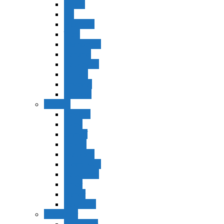
Vaerá
Bo
Beshalaj
Yitró
Mishpatím
Terumá
Tetzavéh
Ki Tisá
vayakel
pekudei
Vayikra
Vayikra
Tzav
Shminí
Tazria
Metzorá
Ajaréi Mot
Kedoshím
Emor
Behar
bejukotai
Bamidbar