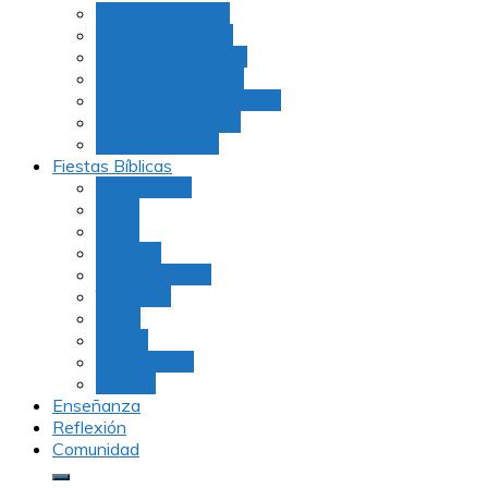
Julio Rubio (Dudu)
Martha Tarazona
Familia Barrios Lara
Familia Forero Díaz
Rocio Delvalle Quevedo
Moshe Hernández
Carolina Aguirre
Fiestas Bíblicas
Tu B’Shevat
Purim
Pesaj
Shavuot
Rosh Hashana
Yom Kipur
Sukot
Januca
Rosh Jodesh
Ayunos
Enseñanza
Reflexión
Comunidad