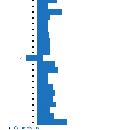
Bamidbar
Nasó
Behaaloteja
Shelaj
Koraj
Jukat
Balak
Pinjas
Matot
Masei
Devarim
Devarím
Vaetjanán
Ekev
Reeh
Shoftím
Ki Tetzé
Ki Tavó
Nitzavim
Vaiélej
Haazinu
Vezot Habrajá
Columnistas