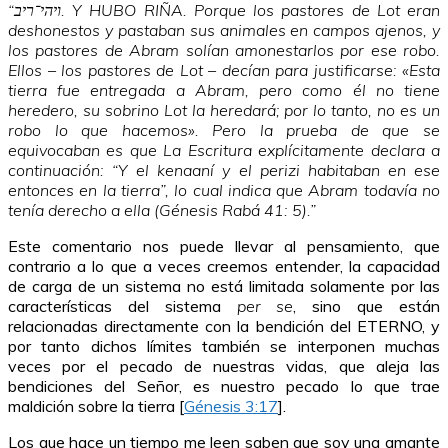
“ויהי־ריב. Y HUBO RIÑA. Porque los pastores de Lot eran
deshonestos y pastaban sus animales en campos ajenos, y
los pastores de Abram solían amonestarlos por ese robo.
Ellos – los pastores de Lot – decían para justificarse: «Esta
tierra fue entregada a Abram, pero como él no tiene
heredero, su sobrino Lot la heredará; por lo tanto, no es un
robo lo que hacemos». Pero la prueba de que se
equivocaban es que La Escritura explícitamente declara a
continuación: “Y el kenaaní y el perizi habitaban en ese
entonces en la tierra”, lo cual indica que Abram todavía no
tenía derecho a ella (Génesis Rabá 41: 5).”
Este comentario nos puede llevar al pensamiento, que
contrario a lo que a veces creemos entender, la capacidad
de carga de un sistema no está limitada solamente por las
características del sistema
per se
, sino que están
relacionadas directamente con la bendición del ETERNO, y
por tanto dichos límites también se interponen muchas
veces por el pecado de nuestras vidas, que aleja las
bendiciones del Señor, es nuestro pecado lo que trae
maldición sobre la tierra [
Génesis 3:17
].
Los que hace un tiempo me leen saben que soy una amante