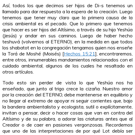
Así, todos los que decimos ser hijos de Di-s tenemos un
llamado para dar respuesta a la espera de la creación. Luego
tenemos que tener muy claro que la primera causa de la
crisis ambiental es el pecado. Que lo primero que tenemos
que hacer es ser hijos del Altísimo, a través de su hijo Yeshúa
(Jesús) y andar en sus caminos. Luego de haber hecho
teshuvá (volvernos al ETERNO), en la medida en que todos
los shabatot en la congregación tengamos quien nos enseñe
la Torá de Moshé (Moisés) [
Hechos 15:21
], encontraremos,
entre otros, innumerables mandamientos relacionados con el
cuidado ambiental, algunos de los cuales he resaltado en
otros artículos.
Todo esto sin perder de vista lo que Yeshúa nos ha
enseñado, que junto al trigo crece la cizaña. Nuestro amor
por la creación del ETERNO, debe mantenerse en equilibrio y
no llegar al extremo de apoyar ni seguir corrientes que, bajo
la bandera ambientalista y ecologista, sutil o explícitamente,
invitan a pensar, decir o hacer cosas que van en contra del
Altísimo y de su palabra, a adorar las criaturas antes que al
Creador o de caer en pasiones vergonzosas. Recordemos
que uno de las interpretaciones de por qué Lot debía ser