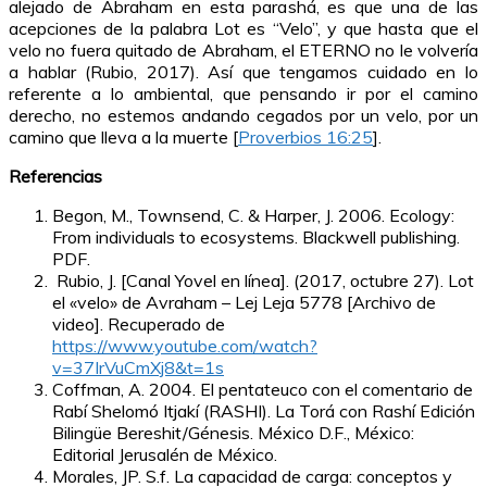
alejado de Abraham en esta parashá, es que una de las
acepciones de la palabra Lot es “Velo”, y que hasta que el
velo no fuera quitado de Abraham, el ETERNO no le volvería
a hablar (Rubio, 2017). Así que tengamos cuidado en lo
referente a lo ambiental, que pensando ir por el camino
derecho, no estemos andando cegados por un velo, por un
camino que lleva a la muerte [
Proverbios 16:25
].
Referencias
Begon, M., Townsend, C. & Harper, J. 2006. Ecology:
From individuals to ecosystems. Blackwell publishing.
PDF.
Rubio, J. [Canal Yovel en línea]. (2017, octubre 27). Lot
el «velo» de Avraham – Lej Leja 5778 [Archivo de
video]. Recuperado de
https://www.youtube.com/watch?
v=37IrVuCmXj8&t=1s
Coffman, A. 2004. El pentateuco con el comentario de
Rabí Shelomó Itjakí (RASHI). La Torá con Rashí Edición
Bilingüe Bereshit/Génesis. México D.F., México:
Editorial Jerusalén de México.
Morales, JP. S.f. La capacidad de carga: conceptos y