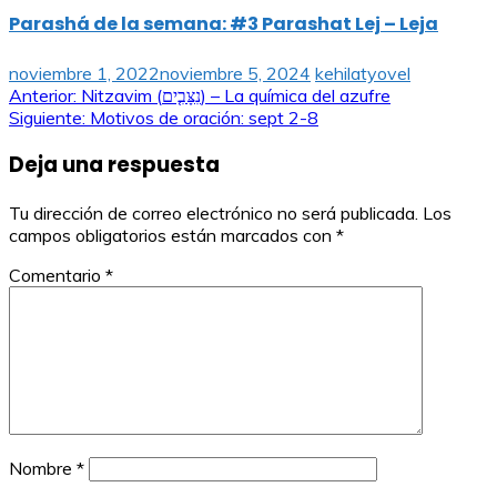
Parashá de la semana: #3 Parashat Lej – Leja
noviembre 1, 2022
noviembre 5, 2024
kehilatyovel
Navegación
Anterior:
Nitzavim (נִצָּבִ֤ים) – La química del azufre
Siguiente:
Motivos de oración: sept 2-8
de
Deja una respuesta
entradas
Tu dirección de correo electrónico no será publicada.
Los
campos obligatorios están marcados con
*
Comentario
*
Nombre
*