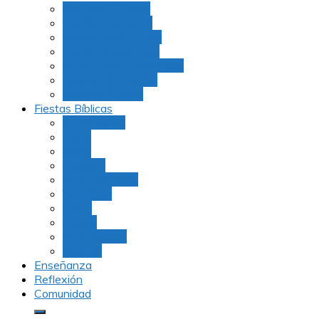
Julio Rubio (Dudu)
Martha Tarazona
Familia Barrios Lara
Familia Forero Díaz
Rocio Delvalle Quevedo
Moshe Hernández
Carolina Aguirre
Fiestas Bíblicas
Tu B’Shevat
Purim
Pesaj
Shavuot
Rosh Hashana
Yom Kipur
Sukot
Januca
Rosh Jodesh
Ayunos
Enseñanza
Reflexión
Comunidad