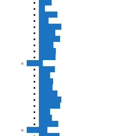
Vaerá
Bo
Beshalaj
Yitró
Mishpatím
Terumá
Tetzavéh
Ki Tisá
vayakel
pekudei
Vayikra
Vayikra
Tzav
Shminí
Tazria
Metzorá
Ajaréi Mot
Kedoshím
Emor
Behar
bejukotai
Bamidbar