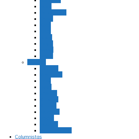
Bamidbar
Nasó
Behaaloteja
Shelaj
Koraj
Jukat
Balak
Pinjas
Matot
Masei
Devarim
Devarím
Vaetjanán
Ekev
Reeh
Shoftím
Ki Tetzé
Ki Tavó
Nitzavim
Vaiélej
Haazinu
Vezot Habrajá
Columnistas