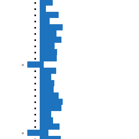
Vaerá
Bo
Beshalaj
Yitró
Mishpatím
Terumá
Tetzavéh
Ki Tisá
vayakel
pekudei
Vayikra
Vayikra
Tzav
Shminí
Tazria
Metzorá
Ajaréi Mot
Kedoshím
Emor
Behar
bejukotai
Bamidbar