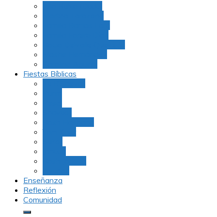
Julio Rubio (Dudu)
Martha Tarazona
Familia Barrios Lara
Familia Forero Díaz
Rocio Delvalle Quevedo
Moshe Hernández
Carolina Aguirre
Fiestas Bíblicas
Tu B’Shevat
Purim
Pesaj
Shavuot
Rosh Hashana
Yom Kipur
Sukot
Januca
Rosh Jodesh
Ayunos
Enseñanza
Reflexión
Comunidad