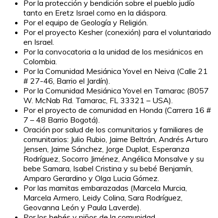
Por la protección y bendición sobre el pueblo judío
tanto en Eretz Israel como en la diáspora.
Por el equipo de Geología y Religión.
Por el proyecto Kesher (conexión) para el voluntariado
en Israel.
Por la convocatoria a la unidad de los mesiánicos en
Colombia.
Por la Comunidad Mesiánica Yovel en Neiva (Calle 21
# 27-46, Barrio el Jardín).
Por la Comunidad Mesiánica Yovel en Tamarac (8057
W. McNab Rd. Tamarac, FL 33321 – USA).
Por el proyecto de comunidad en Honda (Carrera 16 #
7 – 48 Barrio Bogotá).
Oración por salud de los comunitarios y familiares de
comunitarios: Julio Rubio, Jaime Beltrán, Andrés Arturo
Jensen, Jaime Sánchez, Jorge Duplat, Esperanza
Rodríguez, Socorro Jiménez, Angélica Monsalve y su
bebe Samara, Isabel Cristina y su bebé Benjamín,
Amparo Gerardino y Olga Lucia Gómez.
Por las mamitas embarazadas (Marcela Murcia,
Marcela Armero, Leidy Colina, Sara Rodríguez,
Geovanna León y Paula Laverde).
Por los bebés y niños de la comunidad.