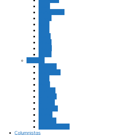
Bamidbar
Nasó
Behaaloteja
Shelaj
Koraj
Jukat
Balak
Pinjas
Matot
Masei
Devarim
Devarím
Vaetjanán
Ekev
Reeh
Shoftím
Ki Tetzé
Ki Tavó
Nitzavim
Vaiélej
Haazinu
Vezot Habrajá
Columnistas