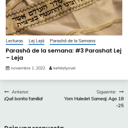
Lecturas
Lej Lejá
Parashá de la Semana:
Parashá de la semana: #3 Parashat Lej
– Leja
noviembre 1, 2022
kehilatyovel
Navegación
Anterior:
Siguiente:
¡Qué bonita familia!
Yom Huledet Sameaj: Ago 18
de
-25
entradas