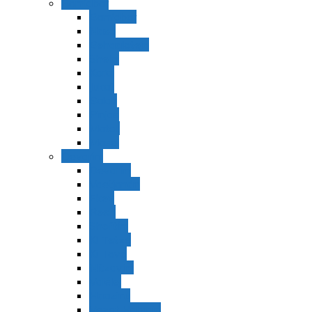
Bamidbar
Bamidbar
Nasó
Behaaloteja
Shelaj
Koraj
Jukat
Balak
Pinjas
Matot
Masei
Devarim
Devarím
Vaetjanán
Ekev
Reeh
Shoftím
Ki Tetzé
Ki Tavó
Nitzavim
Vaiélej
Haazinu
Vezot Habrajá