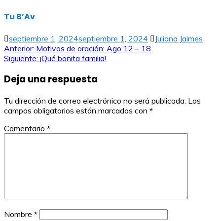
Tu B’Av
septiembre 1, 2024
septiembre 1, 2024
Juliana Jaimes
Navegación
Anterior:
Motivos de oración: Ago 12 – 18
Siguiente:
¡Qué bonita familia!
de
Deja una respuesta
entradas
Tu dirección de correo electrónico no será publicada.
Los
campos obligatorios están marcados con
*
Comentario
*
Nombre
*