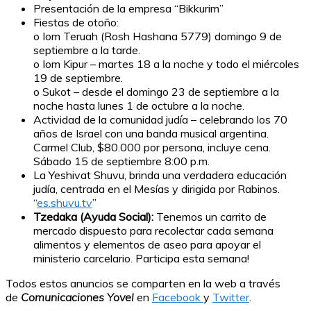
Presentación de la empresa “Bikkurim”
Fiestas de otoño:
o Iom Teruah (Rosh Hashana 5779) domingo 9 de
septiembre a la tarde.
o Iom Kipur – martes 18 a la noche y todo el miércoles
19 de septiembre.
o Sukot – desde el domingo 23 de septiembre a la
noche hasta lunes 1 de octubre a la noche.
Actividad de la comunidad judía – celebrando los 70
años de Israel con una banda musical argentina.
Carmel Club, $80.000 por persona, incluye cena.
Sábado 15 de septiembre 8:00 p.m.
La Yeshivat Shuvu, brinda una verdadera educación
judía, centrada en el Mesías y dirigida por Rabinos.
“
es.shuvu.tv
”
Tzedaka (Ayuda Social):
Tenemos un carrito de
mercado dispuesto para recolectar cada semana
alimentos y elementos de aseo para apoyar el
ministerio carcelario. Participa esta semana!
Todos estos anuncios se comparten en la web a través
de
Comunicaciones Yovel
en
Facebook
y
Twitter
.