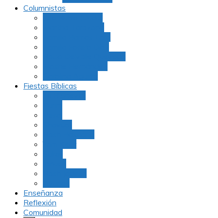
Columnistas
Julio Rubio (Dudu)
Martha Tarazona
Familia Barrios Lara
Familia Forero Díaz
Rocio Delvalle Quevedo
Moshe Hernández
Carolina Aguirre
Fiestas Bíblicas
Tu B’Shevat
Purim
Pesaj
Shavuot
Rosh Hashana
Yom Kipur
Sukot
Januca
Rosh Jodesh
Ayunos
Enseñanza
Reflexión
Comunidad