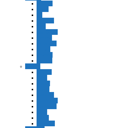
Shemot
Vaerá
Bo
Beshalaj
Yitró
Mishpatím
Terumá
Tetzavéh
Ki Tisá
vayakel
pekudei
Vayikra
Vayikra
Tzav
Shminí
Tazria
Metzorá
Ajaréi Mot
Kedoshím
Emor
Behar
bejukotai