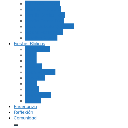
Julio Rubio (Dudu)
Martha Tarazona
Familia Barrios Lara
Familia Forero Díaz
Rocio Delvalle Quevedo
Moshe Hernández
Carolina Aguirre
Fiestas Bíblicas
Tu B’Shevat
Purim
Pesaj
Shavuot
Rosh Hashana
Yom Kipur
Sukot
Januca
Rosh Jodesh
Ayunos
Enseñanza
Reflexión
Comunidad