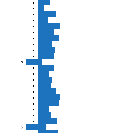
Vaerá
Bo
Beshalaj
Yitró
Mishpatím
Terumá
Tetzavéh
Ki Tisá
vayakel
pekudei
Vayikra
Vayikra
Tzav
Shminí
Tazria
Metzorá
Ajaréi Mot
Kedoshím
Emor
Behar
bejukotai
Bamidbar