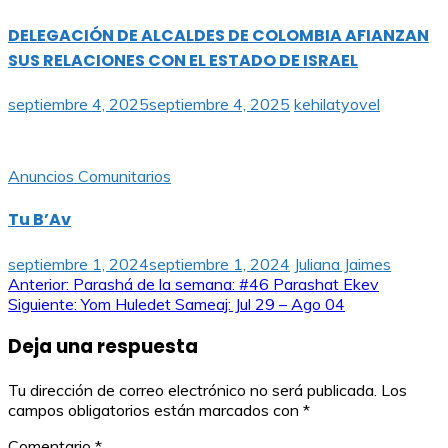
DELEGACIÓN DE ALCALDES DE COLOMBIA AFIANZAN
SUS RELACIONES CON EL ESTADO DE ISRAEL
septiembre 4, 2025
septiembre 4, 2025
kehilatyovel
Anuncios Comunitarios
Tu B’Av
septiembre 1, 2024
septiembre 1, 2024
Juliana Jaimes
Navegación
Anterior:
Parashá de la semana: #46 Parashat Ekev
Siguiente:
Yom Huledet Sameaj: Jul 29 – Ago 04
de
Deja una respuesta
entradas
Tu dirección de correo electrónico no será publicada.
Los
campos obligatorios están marcados con
*
Comentario
*