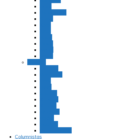
Bamidbar
Nasó
Behaaloteja
Shelaj
Koraj
Jukat
Balak
Pinjas
Matot
Masei
Devarim
Devarím
Vaetjanán
Ekev
Reeh
Shoftím
Ki Tetzé
Ki Tavó
Nitzavim
Vaiélej
Haazinu
Vezot Habrajá
Columnistas