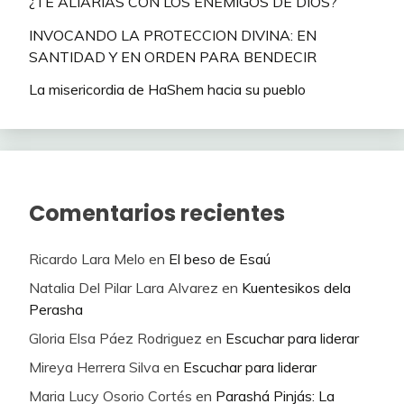
¿TE ALIARÍAS CON LOS ENEMIGOS DE DIOS?
INVOCANDO LA PROTECCION DIVINA: EN
SANTIDAD Y EN ORDEN PARA BENDECIR
La misericordia de HaShem hacia su pueblo
Comentarios recientes
Ricardo Lara Melo
en
El beso de Esaú
Natalia Del Pilar Lara Alvarez
en
Kuentesikos dela
Perasha
Gloria Elsa Páez Rodriguez
en
Escuchar para liderar
Mireya Herrera Silva
en
Escuchar para liderar
Maria Lucy Osorio Cortés
en
Parashá Pinjás: La