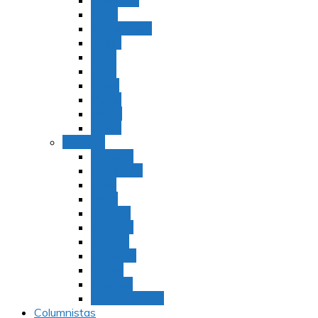
Bamidbar
Nasó
Behaaloteja
Shelaj
Koraj
Jukat
Balak
Pinjas
Matot
Masei
Devarim
Devarím
Vaetjanán
Ekev
Reeh
Shoftím
Ki Tetzé
Ki Tavó
Nitzavim
Vaiélej
Haazinu
Vezot Habrajá
Columnistas