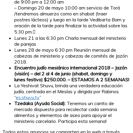
de 9:00 pm a 12:00 am
– Domingo 20 de mayo 10:00 am servicio de Torá
/tendremos almuerzo como en shabat (traer
postres lácteos) y luego en la tarde Vedibarta Bam y
oración de la tarde para finalizar la actividad sobre las
5:30 pm.
Lunes 21 a las 6:30 pm Charla mensual del ministerio
de parejas
Lunes 28 de mayo 6:30 pm Reunión mensual de
cabezas de ministerio y cabezas de comités de Jazón
2018.
Encuentro judío mesiánico internacional 2018 – Jazón
(visión) – del 2 al 4 de junio (shabat, domingo y
lunes festivo) $250.000. – ESTAMOS A 2 SEMANAS!
La Yeshivat Shuvu, brinda una verdadera educación
judía, centrada en el Mesías y dirigida por Rabinos.
“
es.shuvu.tv
”
Tzedaka (Ayuda Social):
Tenemos un carrito de
mercado dispuesto para recolectar cada semana
alimentos y elementos de aseo para apoyar el
ministerio carcelario. Participa esta semana!
Todos estos anuncios se comparten en la web a través