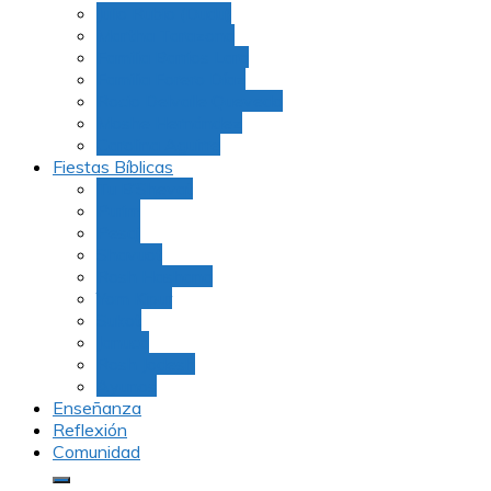
Julio Rubio (Dudu)
Martha Tarazona
Familia Barrios Lara
Familia Forero Díaz
Rocio Delvalle Quevedo
Moshe Hernández
Carolina Aguirre
Fiestas Bíblicas
Tu B’Shevat
Purim
Pesaj
Shavuot
Rosh Hashana
Yom Kipur
Sukot
Januca
Rosh Jodesh
Ayunos
Enseñanza
Reflexión
Comunidad