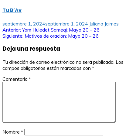
Tu B’Av
septiembre 1, 2024
septiembre 1, 2024
Juliana Jaimes
Navegación
Anterior:
Yom Huledet Sameaj: Mayo 20 – 26
Siguiente:
Motivos de oración: Mayo 20 – 26
de
Deja una respuesta
entradas
Tu dirección de correo electrónico no será publicada.
Los
campos obligatorios están marcados con
*
Comentario
*
Nombre
*