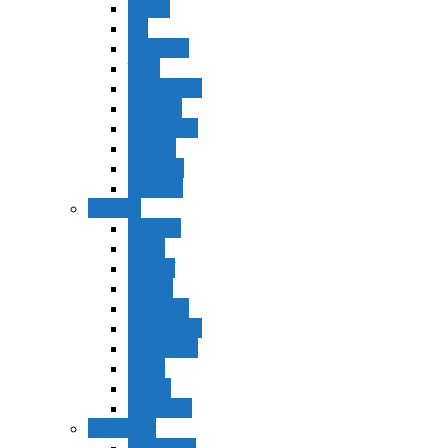
Vaerá
Bo
Beshalaj
Yitró
Mishpatím
Terumá
Tetzavéh
Ki Tisá
vayakel
pekudei
Vayikra
Vayikra
Tzav
Shminí
Tazria
Metzorá
Ajaréi Mot
Kedoshím
Emor
Behar
bejukotai
Bamidbar