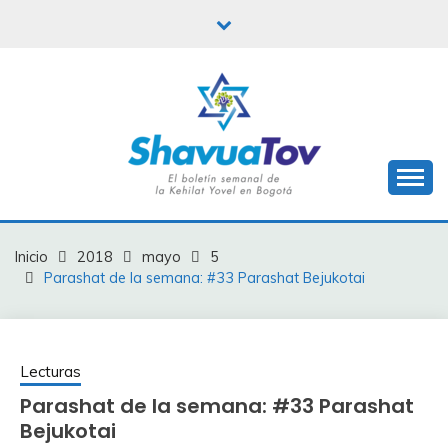
Saltar
al
contenido
Boletín Shavua Tov
BOLETÍN SHAVUA
TOV
Inicio
2018
mayo
5
Parashat de la semana: #33 Parashat Bejukotai
Lecturas
Parashat de la semana: #33 Parashat
Bejukotai