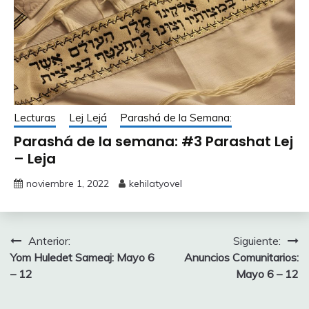
Lecturas
Lej Lejá
Parashá de la Semana:
Parashá de la semana: #3 Parashat Lej
– Leja
noviembre 1, 2022
kehilatyovel
Navegación
Anterior:
Siguiente:
Yom Huledet Sameaj: Mayo 6
Anuncios Comunitarios:
de
– 12
Mayo 6 – 12
entradas