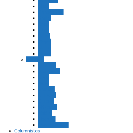
Bamidbar
Nasó
Behaaloteja
Shelaj
Koraj
Jukat
Balak
Pinjas
Matot
Masei
Devarim
Devarím
Vaetjanán
Ekev
Reeh
Shoftím
Ki Tetzé
Ki Tavó
Nitzavim
Vaiélej
Haazinu
Vezot Habrajá
Columnistas