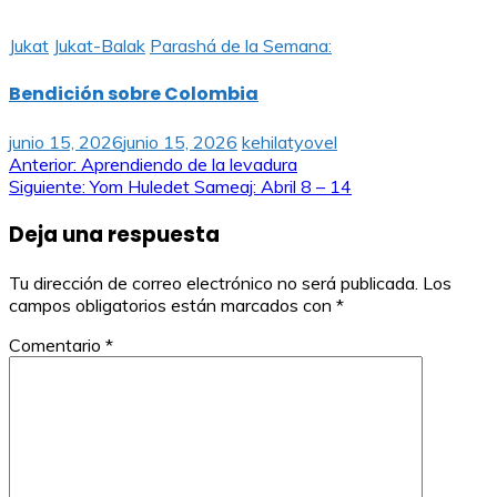
Jukat
Jukat-Balak
Parashá de la Semana:
Bendición sobre Colombia
junio 15, 2026
junio 15, 2026
kehilatyovel
Navegación
Anterior:
Aprendiendo de la levadura
Siguiente:
Yom Huledet Sameaj: Abril 8 – 14
de
Deja una respuesta
entradas
Tu dirección de correo electrónico no será publicada.
Los
campos obligatorios están marcados con
*
Comentario
*