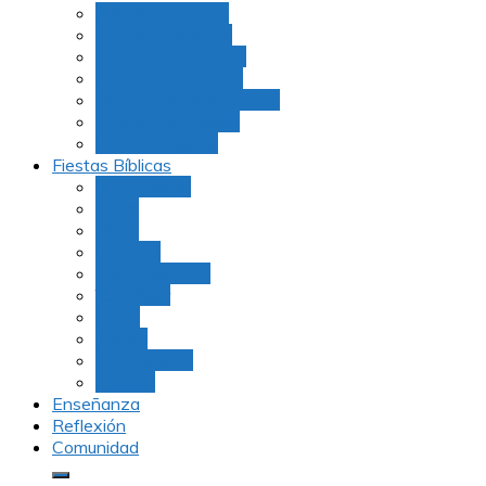
Julio Rubio (Dudu)
Martha Tarazona
Familia Barrios Lara
Familia Forero Díaz
Rocio Delvalle Quevedo
Moshe Hernández
Carolina Aguirre
Fiestas Bíblicas
Tu B’Shevat
Purim
Pesaj
Shavuot
Rosh Hashana
Yom Kipur
Sukot
Januca
Rosh Jodesh
Ayunos
Enseñanza
Reflexión
Comunidad