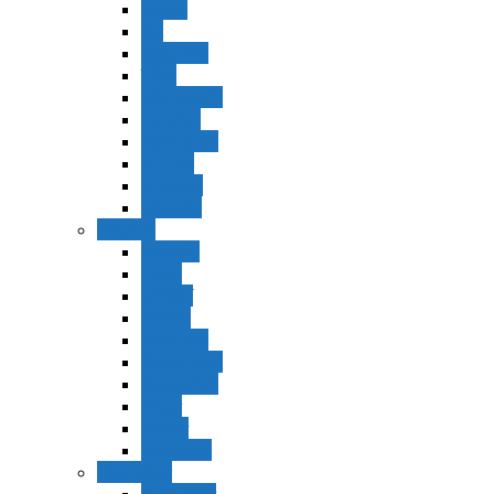
Vaerá
Bo
Beshalaj
Yitró
Mishpatím
Terumá
Tetzavéh
Ki Tisá
vayakel
pekudei
Vayikra
Vayikra
Tzav
Shminí
Tazria
Metzorá
Ajaréi Mot
Kedoshím
Emor
Behar
bejukotai
Bamidbar