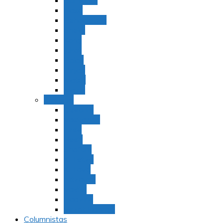
Bamidbar
Nasó
Behaaloteja
Shelaj
Koraj
Jukat
Balak
Pinjas
Matot
Masei
Devarim
Devarím
Vaetjanán
Ekev
Reeh
Shoftím
Ki Tetzé
Ki Tavó
Nitzavim
Vaiélej
Haazinu
Vezot Habrajá
Columnistas