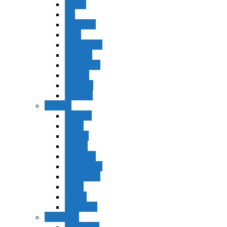
Vaerá
Bo
Beshalaj
Yitró
Mishpatím
Terumá
Tetzavéh
Ki Tisá
vayakel
pekudei
Vayikra
Vayikra
Tzav
Shminí
Tazria
Metzorá
Ajaréi Mot
Kedoshím
Emor
Behar
bejukotai
Bamidbar