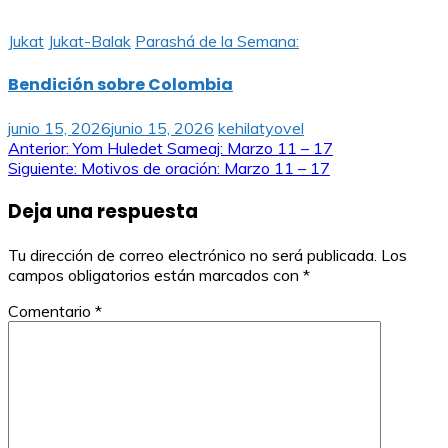
Jukat
Jukat-Balak
Parashá de la Semana:
Bendición sobre Colombia
junio 15, 2026
junio 15, 2026
kehilatyovel
Navegación
Anterior:
Yom Huledet Sameaj: Marzo 11 – 17
Siguiente:
Motivos de oración: Marzo 11 – 17
de
Deja una respuesta
entradas
Tu dirección de correo electrónico no será publicada.
Los
campos obligatorios están marcados con
*
Comentario
*