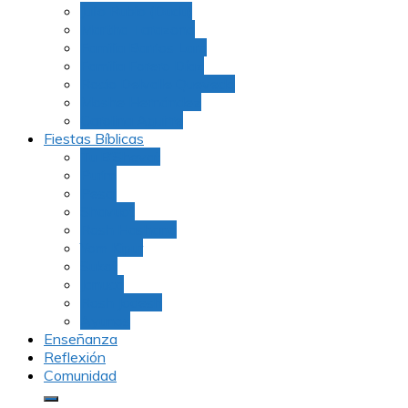
Julio Rubio (Dudu)
Martha Tarazona
Familia Barrios Lara
Familia Forero Díaz
Rocio Delvalle Quevedo
Moshe Hernández
Carolina Aguirre
Fiestas Bíblicas
Tu B’Shevat
Purim
Pesaj
Shavuot
Rosh Hashana
Yom Kipur
Sukot
Januca
Rosh Jodesh
Ayunos
Enseñanza
Reflexión
Comunidad