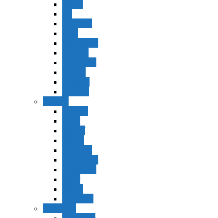
Vaerá
Bo
Beshalaj
Yitró
Mishpatím
Terumá
Tetzavéh
Ki Tisá
vayakel
pekudei
Vayikra
Vayikra
Tzav
Shminí
Tazria
Metzorá
Ajaréi Mot
Kedoshím
Emor
Behar
bejukotai
Bamidbar