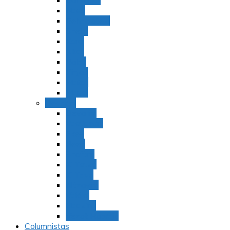
Bamidbar
Nasó
Behaaloteja
Shelaj
Koraj
Jukat
Balak
Pinjas
Matot
Masei
Devarim
Devarím
Vaetjanán
Ekev
Reeh
Shoftím
Ki Tetzé
Ki Tavó
Nitzavim
Vaiélej
Haazinu
Vezot Habrajá
Columnistas