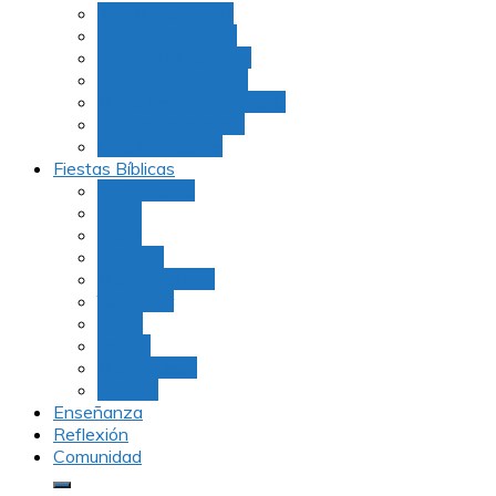
Julio Rubio (Dudu)
Martha Tarazona
Familia Barrios Lara
Familia Forero Díaz
Rocio Delvalle Quevedo
Moshe Hernández
Carolina Aguirre
Fiestas Bíblicas
Tu B’Shevat
Purim
Pesaj
Shavuot
Rosh Hashana
Yom Kipur
Sukot
Januca
Rosh Jodesh
Ayunos
Enseñanza
Reflexión
Comunidad