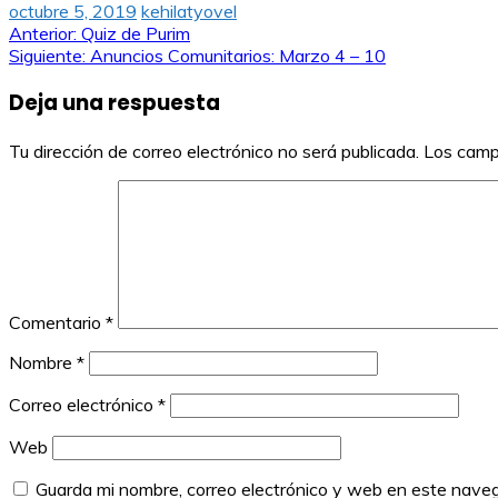
octubre 5, 2019
kehilatyovel
Navegación
Anterior:
Quiz de Purim
Siguiente:
Anuncios Comunitarios: Marzo 4 – 10
de
Deja una respuesta
entradas
Tu dirección de correo electrónico no será publicada.
Los camp
Comentario
*
Nombre
*
Correo electrónico
*
Web
Guarda mi nombre, correo electrónico y web en este nave