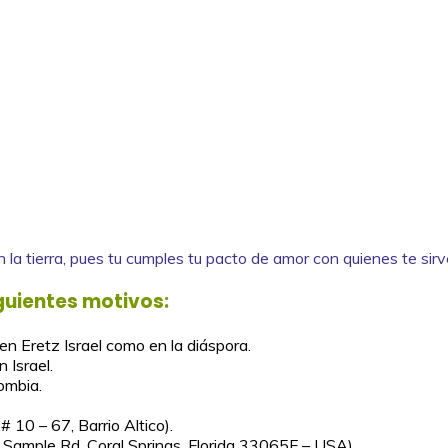
 en la tierra, pues tu cumples tu pacto de amor con quienes te si
guientes motivos:
 en Eretz Israel como en la diáspora.
 Israel.
ombia.
 10 – 67, Barrio Altico).
 Sample Rd. Coral Springs, Florida 33065F – USA).