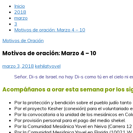
Inicio
2018
marzo
3
Motivos de oración: Marzo 4 – 10
Motivos de Oración
Motivos de oración: Marzo 4 – 10
marzo 3, 2018
kehilatyovel
Señor, Di-s de Israel, no hay Di-s como tú en el cielo ni
Acompáñanos a orar esta semana por los si
Por la protección y bendición sobre el pueblo judío tanto
Por el proyecto Kesher (conexión) para el voluntariado en
Por la convocatoria a la unidad de los mesiánicos en Col
Por provisión personal para el pago del medio shekel.
Por la Comunidad Mesiánica Yovel en Neiva (Carrera 12 #
Por la Comunidad Mesiánica Yovel en Florida (10021 W.