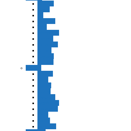
Shemot
Vaerá
Bo
Beshalaj
Yitró
Mishpatím
Terumá
Tetzavéh
Ki Tisá
vayakel
pekudei
Vayikra
Vayikra
Tzav
Shminí
Tazria
Metzorá
Ajaréi Mot
Kedoshím
Emor
Behar
bejukotai