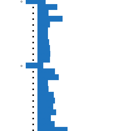
Bamidbar
Bamidbar
Nasó
Behaaloteja
Shelaj
Koraj
Jukat
Balak
Pinjas
Matot
Masei
Devarim
Devarím
Vaetjanán
Ekev
Reeh
Shoftím
Ki Tetzé
Ki Tavó
Nitzavim
Vaiélej
Haazinu
Vezot Habrajá