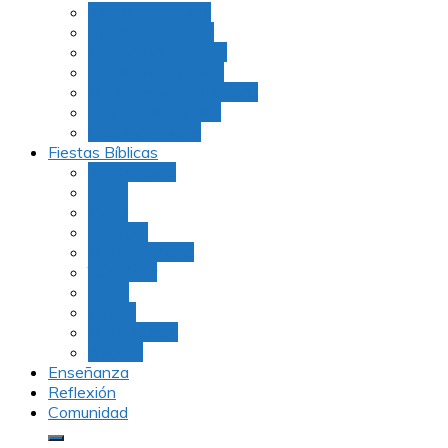
Julio Rubio (Dudu)
Martha Tarazona
Familia Barrios Lara
Familia Forero Díaz
Rocio Delvalle Quevedo
Moshe Hernández
Carolina Aguirre
Fiestas Bíblicas
Tu B’Shevat
Purim
Pesaj
Shavuot
Rosh Hashana
Yom Kipur
Sukot
Januca
Rosh Jodesh
Ayunos
Enseñanza
Reflexión
Comunidad