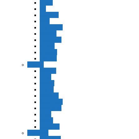
Vaerá
Bo
Beshalaj
Yitró
Mishpatím
Terumá
Tetzavéh
Ki Tisá
vayakel
pekudei
Vayikra
Vayikra
Tzav
Shminí
Tazria
Metzorá
Ajaréi Mot
Kedoshím
Emor
Behar
bejukotai
Bamidbar