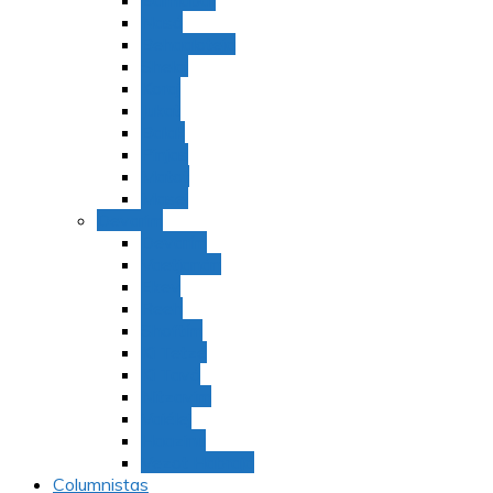
Bamidbar
Nasó
Behaaloteja
Shelaj
Koraj
Jukat
Balak
Pinjas
Matot
Masei
Devarim
Devarím
Vaetjanán
Ekev
Reeh
Shoftím
Ki Tetzé
Ki Tavó
Nitzavim
Vaiélej
Haazinu
Vezot Habrajá
Columnistas