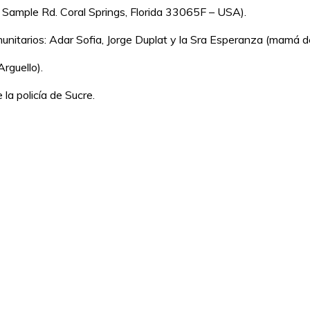
 Sample Rd. Coral Springs, Florida 33065F – USA).
munitarios: Adar Sofia, Jorge Duplat y la Sra Esperanza (mamá de
rguello).
a policía de Sucre.