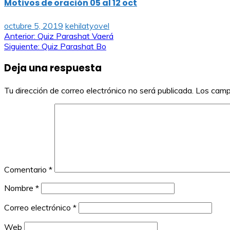
Motivos de oración 05 al 12 oct
octubre 5, 2019
kehilatyovel
Navegación
Anterior:
Quiz Parashat Vaerá
Siguiente:
Quiz Parashat Bo
de
Deja una respuesta
entradas
Tu dirección de correo electrónico no será publicada.
Los camp
Comentario
*
Nombre
*
Correo electrónico
*
Web