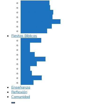
Julio Rubio (Dudu)
Martha Tarazona
Familia Barrios Lara
Familia Forero Díaz
Rocio Delvalle Quevedo
Moshe Hernández
Carolina Aguirre
Fiestas Bíblicas
Tu B’Shevat
Purim
Pesaj
Shavuot
Rosh Hashana
Yom Kipur
Sukot
Januca
Rosh Jodesh
Ayunos
Enseñanza
Reflexión
Comunidad