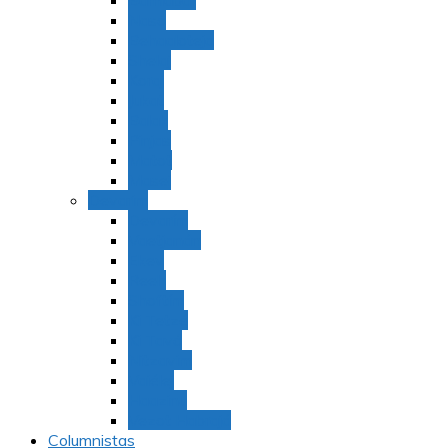
Bamidbar
Nasó
Behaaloteja
Shelaj
Koraj
Jukat
Balak
Pinjas
Matot
Masei
Devarim
Devarím
Vaetjanán
Ekev
Reeh
Shoftím
Ki Tetzé
Ki Tavó
Nitzavim
Vaiélej
Haazinu
Vezot Habrajá
Columnistas