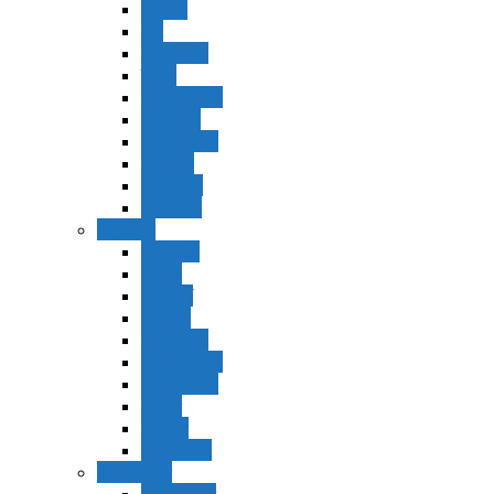
Vaerá
Bo
Beshalaj
Yitró
Mishpatím
Terumá
Tetzavéh
Ki Tisá
vayakel
pekudei
Vayikra
Vayikra
Tzav
Shminí
Tazria
Metzorá
Ajaréi Mot
Kedoshím
Emor
Behar
bejukotai
Bamidbar