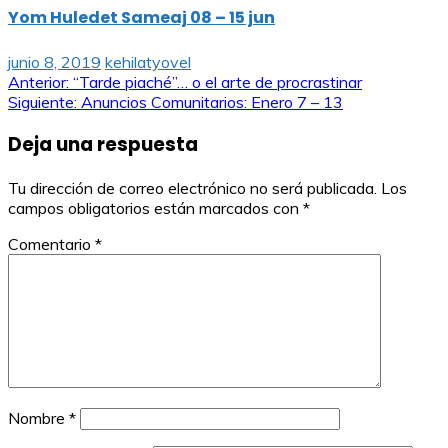
Yom Huledet Sameaj 08 – 15 jun
junio 8, 2019
kehilatyovel
Navegación
Anterior:
“Tarde piaché”… o el arte de procrastinar
Siguiente:
Anuncios Comunitarios: Enero 7 – 13
de
Deja una respuesta
entradas
Tu dirección de correo electrónico no será publicada.
Los
campos obligatorios están marcados con
*
Comentario
*
Nombre
*