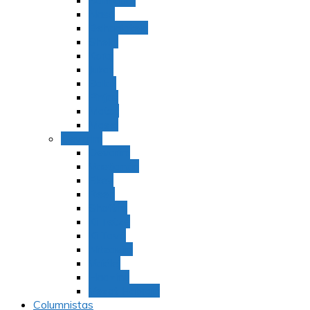
Bamidbar
Nasó
Behaaloteja
Shelaj
Koraj
Jukat
Balak
Pinjas
Matot
Masei
Devarim
Devarím
Vaetjanán
Ekev
Reeh
Shoftím
Ki Tetzé
Ki Tavó
Nitzavim
Vaiélej
Haazinu
Vezot Habrajá
Columnistas