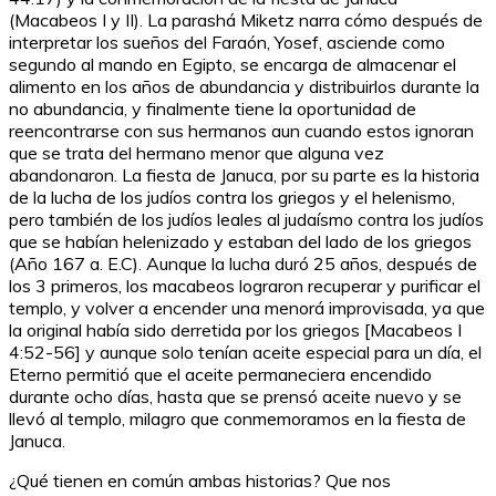
(Macabeos I y II). La parashá Miketz narra cómo después de
interpretar los sueños del Faraón, Yosef, asciende como
segundo al mando en Egipto, se encarga de almacenar el
alimento en los años de abundancia y distribuirlos durante la
no abundancia, y finalmente tiene la oportunidad de
reencontrarse con sus hermanos aun cuando estos ignoran
que se trata del hermano menor que alguna vez
abandonaron. La fiesta de Januca, por su parte es la historia
de la lucha de los judíos contra los griegos y el helenismo,
pero también de los judíos leales al judaísmo contra los judíos
que se habían helenizado y estaban del lado de los griegos
(Año 167 a. E.C). Aunque la lucha duró 25 años, después de
los 3 primeros, los macabeos lograron recuperar y purificar el
templo, y volver a encender una menorá improvisada, ya que
la original había sido derretida por los griegos [Macabeos I
4:52-56] y aunque solo tenían aceite especial para un día, el
Eterno permitió que el aceite permaneciera encendido
durante ocho días, hasta que se prensó aceite nuevo y se
llevó al templo, milagro que conmemoramos en la fiesta de
Januca.
¿Qué tienen en común ambas historias? Que nos