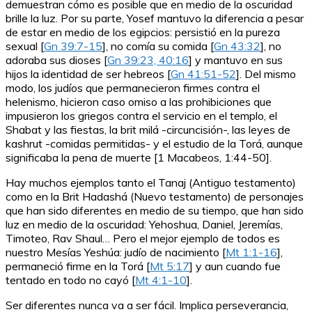
demuestran cómo es posible que en medio de la oscuridad
brille la luz. Por su parte, Yosef mantuvo la diferencia a pesar
de estar en medio de los egipcios: persistió en la pureza
sexual [
Gn 39:7-15
], no comía su comida [
Gn 43:32
], no
adoraba sus dioses [
Gn 39:23, 40:16
] y mantuvo en sus
hijos la identidad de ser hebreos [
Gn 41:51-52
]. Del mismo
modo, los judíos que permanecieron firmes contra el
helenismo, hicieron caso omiso a las prohibiciones que
impusieron los griegos contra el servicio en el templo, el
Shabat y las fiestas, la brit milá -circuncisión-, las leyes de
kashrut -comidas permitidas- y el estudio de la Torá, aunque
significaba la pena de muerte [1 Macabeos, 1:44-50].
Hay muchos ejemplos tanto el Tanaj (Antiguo testamento)
como en la Brit Hadashá (Nuevo testamento) de personajes
que han sido diferentes en medio de su tiempo, que han sido
luz en medio de la oscuridad: Yehoshua, Daniel, Jeremías,
Timoteo, Rav Shaul… Pero el mejor ejemplo de todos es
nuestro Mesías Yeshúa: judío de nacimiento [
Mt 1:1-16
],
permaneció firme en la Torá [
Mt 5:17
] y aun cuando fue
tentado en todo no cayó [
Mt 4:1-10
].
Ser diferentes nunca va a ser fácil. Implica perseverancia,