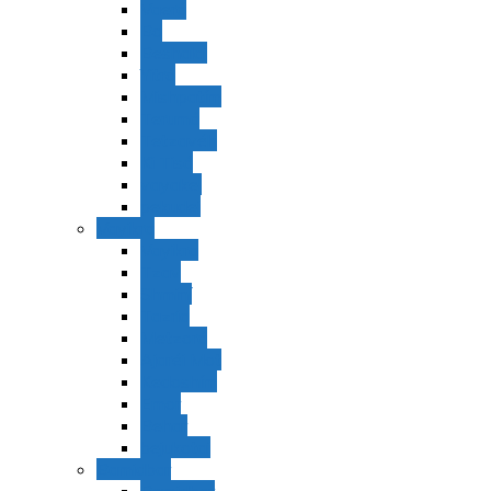
Vaerá
Bo
Beshalaj
Yitró
Mishpatím
Terumá
Tetzavéh
Ki Tisá
vayakel
pekudei
Vayikra
Vayikra
Tzav
Shminí
Tazria
Metzorá
Ajaréi Mot
Kedoshím
Emor
Behar
bejukotai
Bamidbar