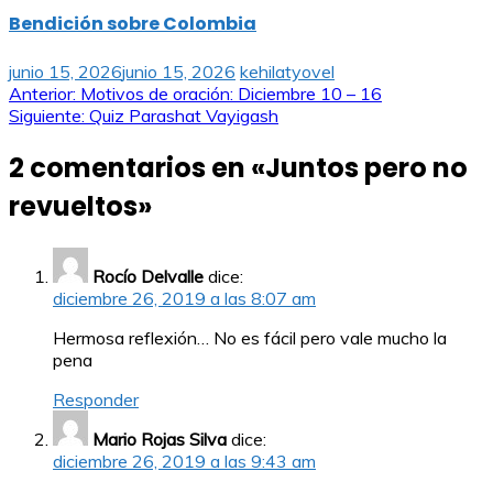
Bendición sobre Colombia
junio 15, 2026
junio 15, 2026
kehilatyovel
Navegación
Anterior:
Motivos de oración: Diciembre 10 – 16
Siguiente:
Quiz Parashat Vayigash
de
2 comentarios en «
Juntos pero no
entradas
revueltos
»
Rocío Delvalle
dice:
diciembre 26, 2019 a las 8:07 am
Hermosa reflexión… No es fácil pero vale mucho la
pena
Responder
Mario Rojas Silva
dice:
diciembre 26, 2019 a las 9:43 am