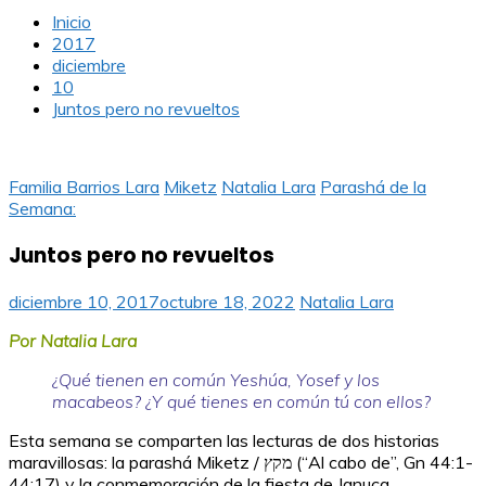
Inicio
2017
diciembre
10
Juntos pero no revueltos
Familia Barrios Lara
Miketz
Natalia Lara
Parashá de la
Semana:
Juntos pero no revueltos
diciembre 10, 2017
octubre 18, 2022
Natalia Lara
Por Natalia Lara
¿Qué tienen en común Yeshúa, Yosef y los
macabeos? ¿Y qué tienes en común tú con ellos?
Esta semana se comparten las lecturas de dos historias
maravillosas: la parashá Miketz / מקץ (“Al cabo de”, Gn 44:1-
44:17) y la conmemoración de la fiesta de Januca