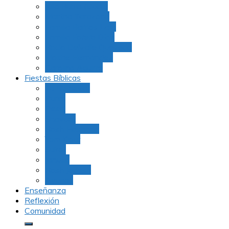
Julio Rubio (Dudu)
Martha Tarazona
Familia Barrios Lara
Familia Forero Díaz
Rocio Delvalle Quevedo
Moshe Hernández
Carolina Aguirre
Fiestas Bíblicas
Tu B’Shevat
Purim
Pesaj
Shavuot
Rosh Hashana
Yom Kipur
Sukot
Januca
Rosh Jodesh
Ayunos
Enseñanza
Reflexión
Comunidad