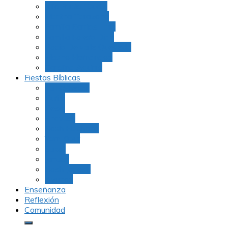
Julio Rubio (Dudu)
Martha Tarazona
Familia Barrios Lara
Familia Forero Díaz
Rocio Delvalle Quevedo
Moshe Hernández
Carolina Aguirre
Fiestas Bíblicas
Tu B’Shevat
Purim
Pesaj
Shavuot
Rosh Hashana
Yom Kipur
Sukot
Januca
Rosh Jodesh
Ayunos
Enseñanza
Reflexión
Comunidad