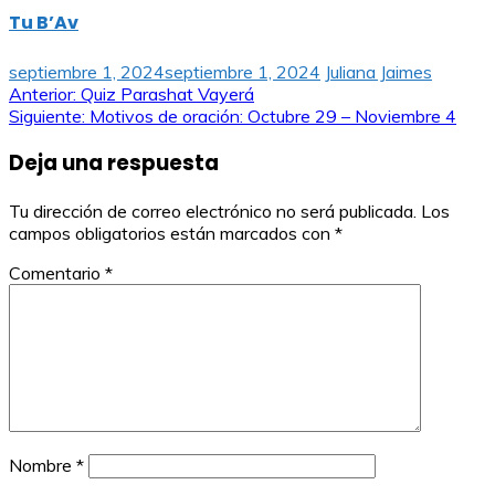
Tu B’Av
septiembre 1, 2024
septiembre 1, 2024
Juliana Jaimes
Navegación
Anterior:
Quiz Parashat Vayerá
Siguiente:
Motivos de oración: Octubre 29 – Noviembre 4
de
Deja una respuesta
entradas
Tu dirección de correo electrónico no será publicada.
Los
campos obligatorios están marcados con
*
Comentario
*
Nombre
*