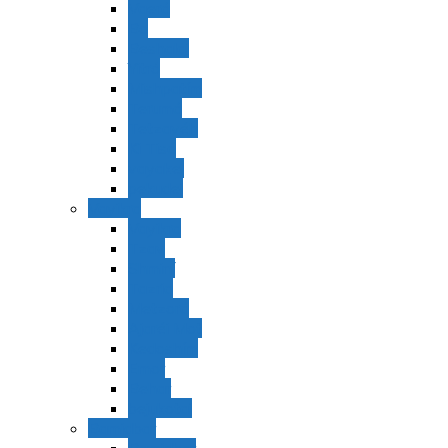
Vaerá
Bo
Beshalaj
Yitró
Mishpatím
Terumá
Tetzavéh
Ki Tisá
vayakel
pekudei
Vayikra
Vayikra
Tzav
Shminí
Tazria
Metzorá
Ajaréi Mot
Kedoshím
Emor
Behar
bejukotai
Bamidbar