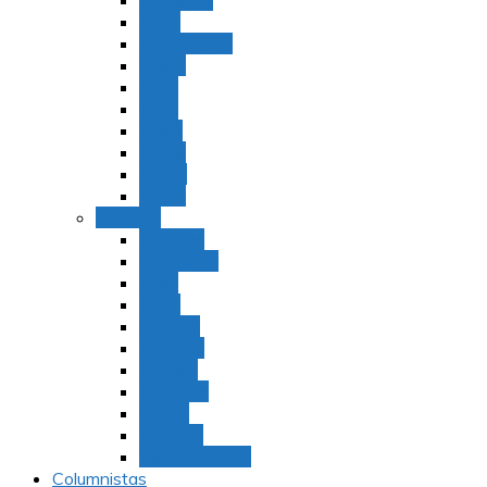
Bamidbar
Nasó
Behaaloteja
Shelaj
Koraj
Jukat
Balak
Pinjas
Matot
Masei
Devarim
Devarím
Vaetjanán
Ekev
Reeh
Shoftím
Ki Tetzé
Ki Tavó
Nitzavim
Vaiélej
Haazinu
Vezot Habrajá
Columnistas