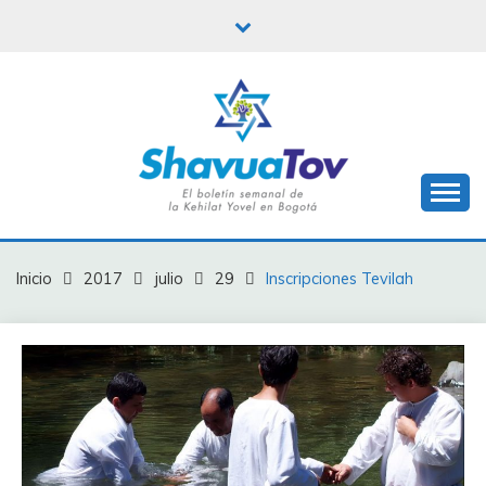
Saltar
al
contenido
Boletín Shavua Tov
BOLETÍN SHAVUA
TOV
Inicio
2017
julio
29
Inscripciones Tevilah