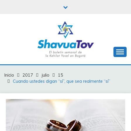
Saltar
al
contenido
Boletín Shavua Tov
BOLETÍN SHAVUA
TOV
Inicio
2017
julio
15
Cuando ustedes digan “sí”, que sea realmente “sí”