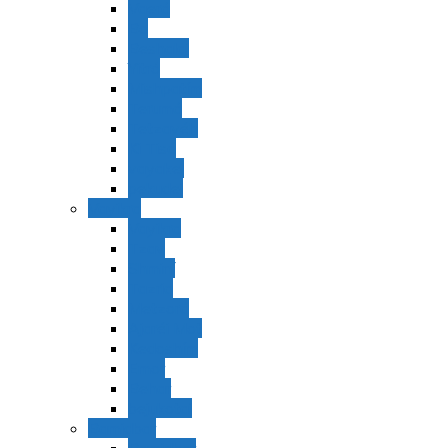
Vaerá
Bo
Beshalaj
Yitró
Mishpatím
Terumá
Tetzavéh
Ki Tisá
vayakel
pekudei
Vayikra
Vayikra
Tzav
Shminí
Tazria
Metzorá
Ajaréi Mot
Kedoshím
Emor
Behar
bejukotai
Bamidbar