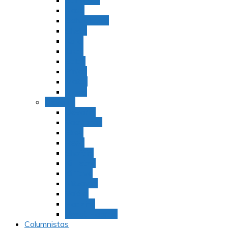
Bamidbar
Nasó
Behaaloteja
Shelaj
Koraj
Jukat
Balak
Pinjas
Matot
Masei
Devarim
Devarím
Vaetjanán
Ekev
Reeh
Shoftím
Ki Tetzé
Ki Tavó
Nitzavim
Vaiélej
Haazinu
Vezot Habrajá
Columnistas