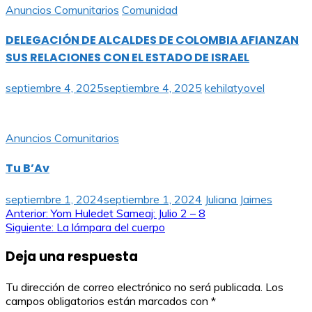
Anuncios Comunitarios
Comunidad
DELEGACIÓN DE ALCALDES DE COLOMBIA AFIANZAN
SUS RELACIONES CON EL ESTADO DE ISRAEL
septiembre 4, 2025
septiembre 4, 2025
kehilatyovel
Anuncios Comunitarios
Tu B’Av
septiembre 1, 2024
septiembre 1, 2024
Juliana Jaimes
Navegación
Anterior:
Yom Huledet Sameaj: Julio 2 – 8
Siguiente:
La lámpara del cuerpo
de
Deja una respuesta
entradas
Tu dirección de correo electrónico no será publicada.
Los
campos obligatorios están marcados con
*