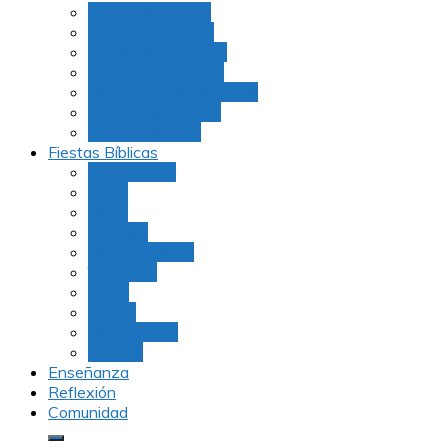
Julio Rubio (Dudu)
Martha Tarazona
Familia Barrios Lara
Familia Forero Díaz
Rocio Delvalle Quevedo
Moshe Hernández
Carolina Aguirre
Fiestas Bíblicas
Tu B’Shevat
Purim
Pesaj
Shavuot
Rosh Hashana
Yom Kipur
Sukot
Januca
Rosh Jodesh
Ayunos
Enseñanza
Reflexión
Comunidad