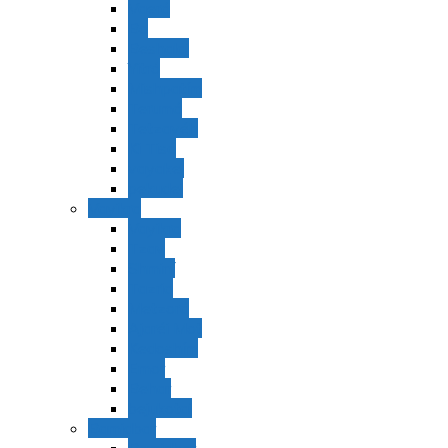
Vaerá
Bo
Beshalaj
Yitró
Mishpatím
Terumá
Tetzavéh
Ki Tisá
vayakel
pekudei
Vayikra
Vayikra
Tzav
Shminí
Tazria
Metzorá
Ajaréi Mot
Kedoshím
Emor
Behar
bejukotai
Bamidbar