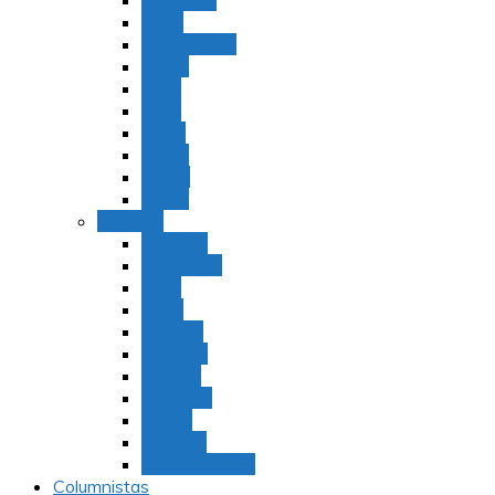
Bamidbar
Nasó
Behaaloteja
Shelaj
Koraj
Jukat
Balak
Pinjas
Matot
Masei
Devarim
Devarím
Vaetjanán
Ekev
Reeh
Shoftím
Ki Tetzé
Ki Tavó
Nitzavim
Vaiélej
Haazinu
Vezot Habrajá
Columnistas