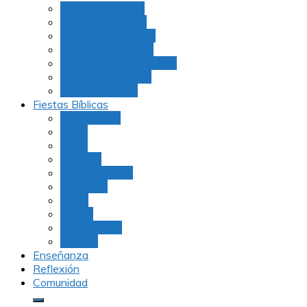
Julio Rubio (Dudu)
Martha Tarazona
Familia Barrios Lara
Familia Forero Díaz
Rocio Delvalle Quevedo
Moshe Hernández
Carolina Aguirre
Fiestas Bíblicas
Tu B’Shevat
Purim
Pesaj
Shavuot
Rosh Hashana
Yom Kipur
Sukot
Januca
Rosh Jodesh
Ayunos
Enseñanza
Reflexión
Comunidad