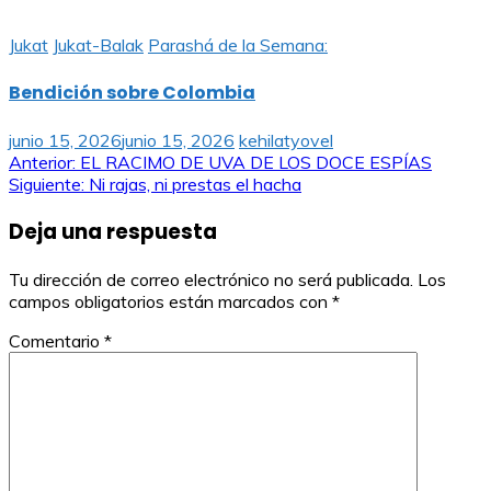
Jukat
Jukat-Balak
Parashá de la Semana:
Bendición sobre Colombia
junio 15, 2026
junio 15, 2026
kehilatyovel
Navegación
Anterior:
EL RACIMO DE UVA DE LOS DOCE ESPÍAS
Siguiente:
Ni rajas, ni prestas el hacha
de
Deja una respuesta
entradas
Tu dirección de correo electrónico no será publicada.
Los
campos obligatorios están marcados con
*
Comentario
*